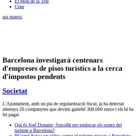
El Món de la Tele
Criar
ara mateix
Barcelona investigarà centenars
d'empreses de pisos turístics a la cerca
d'impostos pendents
Societat
L'Ajuntament, amb un pla de regularització fiscal, ja ha detectat
almenys 20 companyies que devien gairebé 300.000 euros i els hi ha
fet pagar
Qui és José Donaire, l'escollit per endreçar els reptes del
turisme a Barcelona?
BComú llança un vídeo contra el turisme massiu a Barcelona