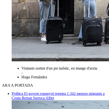
Visitants sortint d'un pis turístic, en imatge d'arxiu
-
Hugo Fernández
ARA A PORTADA
Política
El govern espanyol registra 1.342 menors migrants a
Ceuta
Bernat Surroca Albet