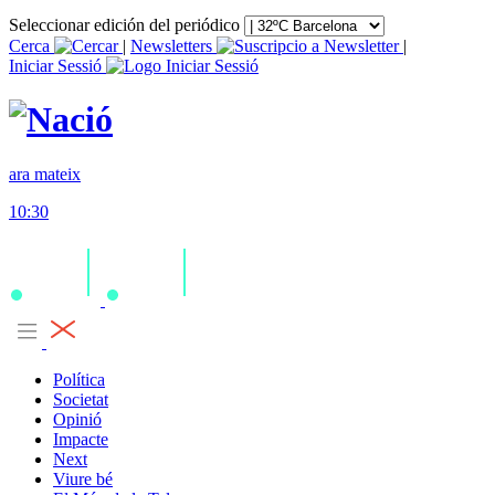
Seleccionar edición del periódico
Cerca
|
Newsletters
|
Iniciar Sessió
ara mateix
10:30
Política
Societat
Opinió
Impacte
Next
Viure bé