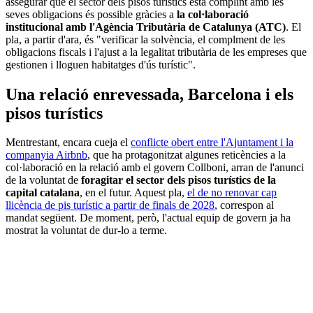
assegurar que el sector dels pisos turístics està complint amb les
seves obligacions és possible gràcies a
la col·laboració
institucional amb l'Agència Tributària de Catalunya (ATC)
. El
pla, a partir d'ara, és "verificar la solvència, el complment de les
obligacions fiscals i l'ajust a la legalitat tributària de les empreses que
gestionen i lloguen habitatges d'ús turístic".
Una relació enrevessada, Barcelona i els
pisos turístics
Mentrestant, encara cueja el
conflicte obert entre l'Ajuntament i la
companyia Airbnb
, que ha protagonitzat algunes reticències a la
col·laboració en la relació amb el govern Collboni, arran de l'anunci
de la voluntat de
foragitar el sector dels pisos turístics de la
capital catalana
, en el futur. Aquest pla,
el de no renovar cap
llicència de pis turístic a partir de finals de 2028
, correspon al
mandat següent. De moment, però, l'actual equip de govern ja ha
mostrat la voluntat de dur-lo a terme.