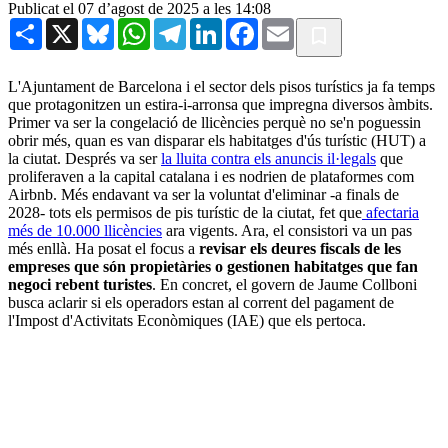
Publicat el 07 d’agost de 2025 a les 14:08
Share
X
Bluesky
WhatsApp
Telegram
LinkedIn
Facebook
Email
L'Ajuntament de Barcelona i el sector dels pisos turístics ja fa temps
que protagonitzen un estira-i-arronsa que impregna diversos àmbits.
Primer va ser la congelació de llicències perquè no se'n poguessin
obrir més, quan es van disparar els habitatges d'ús turístic (HUT) a
la ciutat. Després va ser
la lluita contra els anuncis il·legals
que
proliferaven a la capital catalana i es nodrien de plataformes com
Airbnb. Més endavant va ser la voluntat d'eliminar -a finals de
2028- tots els permisos de pis turístic de la ciutat, fet que
afectaria
més de 10.000 llicències
ara vigents. Ara, el consistori va un pas
més enllà. Ha posat el focus a
revisar els deures fiscals de les
empreses que són propietàries o gestionen habitatges que fan
negoci rebent turistes
. En concret, el govern de Jaume Collboni
busca aclarir si els operadors estan al corrent del pagament de
l'Impost d'Activitats Econòmiques (IAE) que els pertoca.