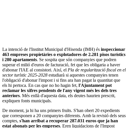
La intenció de l'Institut Municipal d'Hisenda (IMH) és
inspeccionar
463 empreses propietàries o explotadores de 2.281 pisos turístics
i 280 apartaments
. Se sospita que són companyies que podren
superar el milió d'euros de facturació, fet que les obligaria a haver
d'abonar l'IAE al consistori. Així, el
Pla de regularització fiscal en el
sector turístic 2025-2028
estudiarà si aquestes companyies tenen
l'obligació d'abonar l'impost i si fins ara han pagat la quantitat que
els hi pertoca. En cas que no ho hagin fet,
l'Ajuntament pot
reclamar les xifres pendents de l'any vigent més les dels tres
anteriors
. Més enllà d'aquesta data, els deutes haurien prescrit,
expliquen fonts municipals.
De moment, ja hi ha uns primers fruïts. S'han obert 20 expedients
que corresponen a 20 companyies diferents. Amb la revisió dels seus
comptes,
s'han arribat a recuperar 287.031 euros que ja han
estat abonats per les empreses
. Eren liquidacions de l'Impost