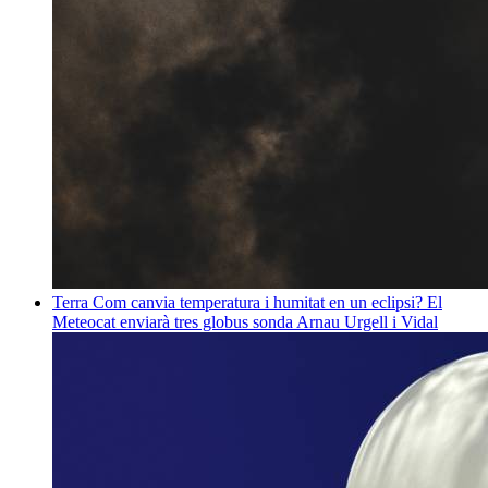
Terra
Com canvia temperatura i humitat en un eclipsi? El
Meteocat enviarà tres globus sonda
Arnau Urgell i Vidal