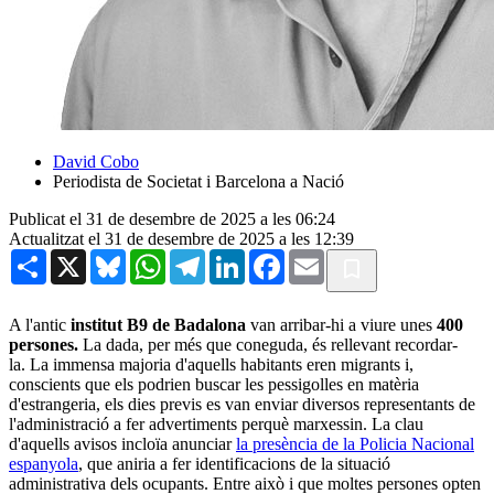
David Cobo
Periodista de Societat i Barcelona a Nació
Publicat el 31 de desembre de 2025 a les 06:24
Actualitzat el 31 de desembre de 2025 a les 12:39
Share
X
Bluesky
WhatsApp
Telegram
LinkedIn
Facebook
Email
A l'antic
institut B9 de Badalona
van arribar-hi a viure unes
400
persones.
La dada, per més que coneguda, és rellevant recordar-
la. La immensa majoria d'aquells habitants eren migrants i,
conscients que els podrien buscar les pessigolles en matèria
d'estrangeria, els dies previs es van enviar diversos representants de
l'administració a fer advertiments perquè marxessin. La clau
d'aquells avisos incloïa anunciar
la presència de la Policia Nacional
espanyola
, que aniria a fer identificacions de la situació
administrativa dels ocupants. Entre això i que moltes persones opten