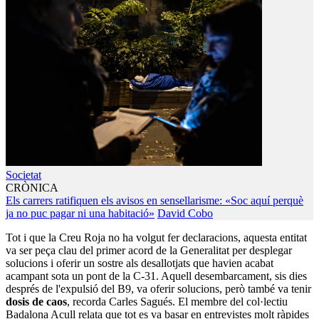
Societat
CRÒNICA
Els carrers ratifiquen els avisos en sensellarisme: «Soc aquí perquè
ja no puc pagar ni una habitació»
David Cobo
Tot i que la Creu Roja no ha volgut fer declaracions, aquesta entitat
va ser peça clau del primer acord de la Generalitat per desplegar
solucions i oferir un sostre als desallotjats que havien acabat
acampant sota un pont de la C-31. Aquell desembarcament, sis dies
després de l'expulsió del B9, va oferir solucions, però també va tenir
dosis de caos
, recorda Carles Sagués. El membre del col·lectiu
Badalona Acull relata que tot es va basar en entrevistes molt ràpides