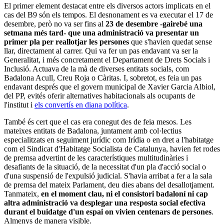
El primer element destacat entre els diversos actors implicats en el
cas del B9 són els tempos. El desnonament es va executar el 17 de
desembre, però no va ser fins al
23 de desembre -gairebé una
setmana més tard- que una administració va presentar un
primer pla per reallotjar les persones
que s'havien quedat sense
llar, directament al carrer. Qui va fer un pas endavant va ser la
Generalitat, i més concretament el Departament de Drets Socials i
Inclusió. Actuava de la mà de diverses entitats socials, com
Badalona Acull, Creu Roja o Càritas. I, sobretot, es feia un pas
endavant després que el govern municipal de Xavier Garcia Albiol,
del PP, evités oferir alternatives habitacionals als ocupants de
l'institut i
els convertís en diana política
.
També és cert que el cas era conegut des de feia mesos. Les
mateixes entitats de Badalona, juntament amb col·lectius
especialitzats en seguiment jurídic com Irídia o en dret a l'habitatge
com el Sindicat d'Habitatge Socialista de Catalunya, havien fet rodes
de premsa advertint de les característiques multitudinàries i
desafiants de la situació, de la necessitat d'un pla d'acció social o
d'una suspensió de l'expulsió judicial. S'havia arribat a fer a la sala
de premsa del mateix Parlament, deu dies abans del desallotjament.
Tanmateix,
en el moment clau, ni el consistori badaloní ni cap
altra administració va desplegar una resposta social efectiva
durant el buidatge d'un espai on vivien centenars de persones
.
Almenys de manera visible.