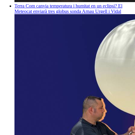
Terra
Com canvia temperatura i humitat en un eclipsi? El
Meteocat enviarà tres globus sonda
Arnau Urgell i Vidal