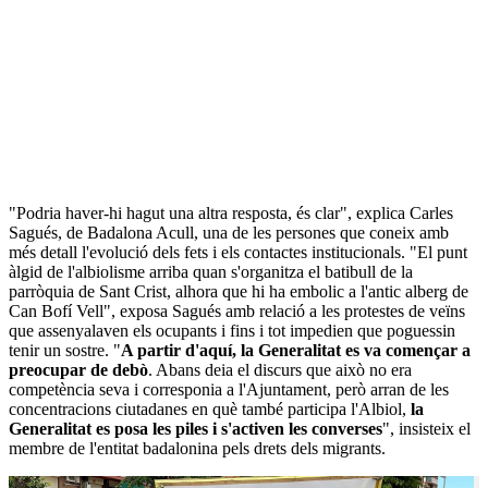
"Podria haver-hi hagut una altra resposta, és clar", explica Carles
Sagués, de Badalona Acull, una de les persones que coneix amb
més detall l'evolució dels fets i els contactes institucionals. "El punt
àlgid de l'albiolisme arriba quan s'organitza el batibull de la
parròquia de Sant Crist, alhora que hi ha embolic a l'antic alberg de
Can Bofí Vell", exposa Sagués amb relació a les protestes de veïns
que assenyalaven els ocupants i fins i tot impedien que poguessin
tenir un sostre. "
A partir d'aquí, la Generalitat es va començar a
preocupar de debò
. Abans deia el discurs que això no era
competència seva i corresponia a l'Ajuntament, però arran de les
concentracions ciutadanes en què també participa l'Albiol,
la
Generalitat es posa les piles i s'activen les converses
", insisteix el
membre de l'entitat badalonina pels drets dels migrants.