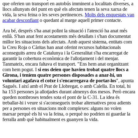
que oferien un transport en autobús imminent a localitats diverses, a
llocs allunyats del punt en què els afectats tenen la seva xarxa de
vida, la seva feina o les seves pertinences.
Molts dels enquestats van
acabar desconfiant
o quedant al marge aquell primer contacte.
Ara bé, després s'ha anat polint la situació i l'atenció ha anat més
enllà. S'han anat fent acostaments més detallats i s'han documentat
millor les situacions dels afectats. Amb aquest sistema, entitats com
la Creu Roja o Càritas han anat oferint recursos habitacionals
aconseguits arreu de Catalunya i la Generalitat s'ha encarregat de
garantir la cobertura econòmica de l'allotjament i del menjar.
Tanmateix, encara faltava el transport. "Ens hem anat organitzant
com hem pogut. I
si ens deien que havien trobat quatre llocs a
Girona, i teníem quatre persones disposades a anar-hi, un
voluntari agafava el cotxe i s'encarregava de portar-los
", apunta
Sagués. I així amb el Prat de Llobregat, o amb Calella. En total, hi
ha 153 persones ja allotjades durant almenys dos mesos. Però encara
queden nombroses tendes sota el pont de la C-31. La idea és
treballar-hi i veure si s'aconsegueix trobar alternatives prou adients
per a persones en situacions molt complexes: alguns no volen
marxar perquè els hi va la feina, o perquè no podrien ni guardar la
ferralla amb què habitualment es guanyen la vida.