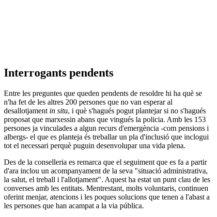
Interrogants pendents
Entre les preguntes que queden pendents de resoldre hi ha què se
n'ha fet de les altres 200 persones que no van esperar al
desallotjament
in situ
, i què s'hagués pogut plantejar si no s'hagués
proposat que marxessin abans que vingués la policia. Amb les 153
persones ja vinculades a algun recurs d'emergència -com pensions i
albergs- el que es planteja és treballar un pla d'inclusió que inclogui
tot el necessari perquè puguin desenvolupar una vida plena.
Des de la conselleria es remarca que el seguiment que es fa a partir
d'ara inclou un acompanyament de la seva "situació administrativa,
la salut, el treball i l'allotjament". Aquest ha estat un punt clau de les
converses amb les entitats. Mentrestant, molts voluntaris, continuen
oferint menjar, atencions i les poques solucions que tenen a l'abast a
les persones que han acampat a la via pública.