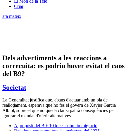
El Món de la Tele
Criar
ara mateix
Dels advertiments a les reaccions a
correcuita: es podria haver evitat el caos
del B9?
Societat
La Generalitat justifica que, abans d'actuar amb un pla de
reallotjament, esperava que ho fes el govern de Xavier Garcia
Albiol, sobre el que no queda clar si patirà conseqüències per
ignorar el mandat d'oferir alternatives
A propòsit del B9: 10 idees sobre immigració
Badalona concentra tots els malestars del 2025