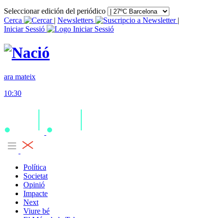
Seleccionar edición del periódico
Cerca
|
Newsletters
|
Iniciar Sessió
ara mateix
10:30
Política
Societat
Opinió
Impacte
Next
Viure bé