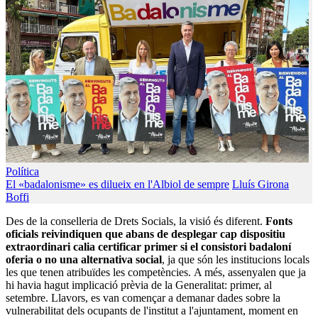
Política
El «badalonisme» es dilueix en l'Albiol de sempre
Lluís Girona
Boffi
Des de la conselleria de Drets Socials, la visió és diferent.
Fonts
oficials reivindiquen que abans de desplegar cap dispositiu
extraordinari calia certificar primer si el consistori badaloní
oferia o no una alternativa social
, ja que són les institucions locals
les que tenen atribuïdes les competències. A més, assenyalen que ja
hi havia hagut implicació prèvia de la Generalitat: primer, al
setembre. Llavors, es van començar a demanar dades sobre la
vulnerabilitat dels ocupants de l'institut a l'ajuntament, moment en