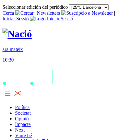
Seleccionar edición del periódico
Cerca
|
Newsletters
|
Iniciar Sessió
ara mateix
10:30
Política
Societat
Opinió
Impacte
Next
Viure bé