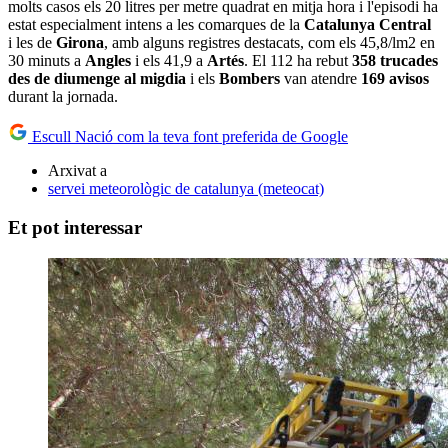
molts casos els 20 litres per metre quadrat en mitja hora i l'episodi ha
estat especialment intens a les comarques de la
Catalunya Central
i les de
Girona
, amb alguns registres destacats, com els 45,8/lm2 en
30 minuts a
Angles
i els 41,9 a
Artés
. El 112 ha rebut
358 trucades
des de diumenge al migdia
i els
Bombers
van atendre
169 avisos
durant la jornada.
Escull Nació com la teva font preferida de Google
Arxivat a
servei meteorològic de catalunya (meteocat)
Et pot interessar