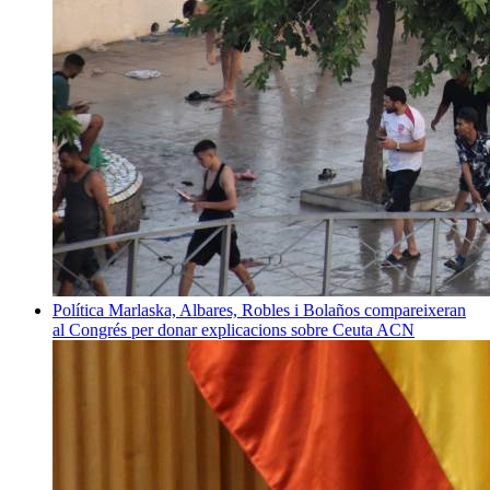
Política
Marlaska, Albares, Robles i Bolaños compareixeran
al Congrés per donar explicacions sobre Ceuta
ACN