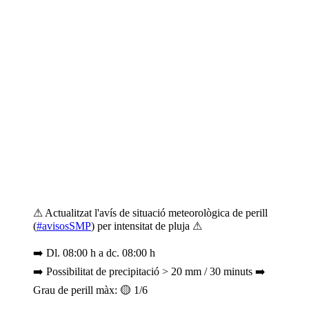
⚠ Actualitzat l'avís de situació meteorològica de perill
(
#avisosSMP
) per intensitat de pluja ⚠
➡️ Dl. 08:00 h a dc. 08:00 h
➡️ Possibilitat de precipitació > 20 mm / 30 minuts ➡️
Grau de perill màx: 🟡 1/6