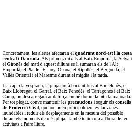
Concretament, les alertes afectaran el
quadrant nord-est i la costa
central i Daurada
. Als primers ruixats al Baix Empordà, la Selva i
el Gironès del matí d'aquest dilluns se li sumaran els de l'Alt
Empordà, el Pla de l'Estany, Osona, el Ripollès, el Berguedà, el
Vallès Oriental i el Maresme durant el migdia i la tarda.
I ja cap a la vesprada, la pluja anirà baixant fins al Barcelonès, el
Baix Llobregat, el Garraf, el Baix Penedès, el Tarragonès i el Baix
Camp, on descarregarà amb força també durant la nit i la matinada.
Per tot plegat, convé mantenir les
precaucions
i seguir els
consells
de Protecció Civil
, que inclouen principalment evitar zones
inundables i reduir els desplaçaments en la mesura del possible
durant els moments de més pluja. També tenir cura a l'hora de fer
activitats a l'aire lliure.