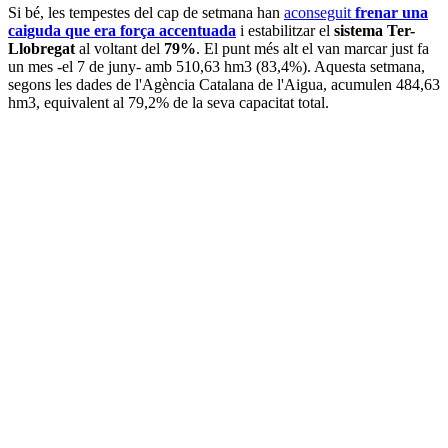
Si bé, les tempestes del cap de setmana han
aconseguit
frenar una
caiguda que era força accentuada
i estabilitzar el
sistema Ter-
Llobregat
al voltant del
79%
. El punt més alt el van marcar just fa
un mes -el 7 de juny- amb 510,63 hm3 (83,4%). Aquesta setmana,
segons les dades de l'Agència Catalana de l'Aigua, acumulen 484,63
hm3, equivalent al 79,2% de la seva capacitat total.