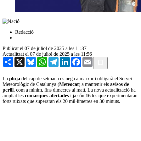
Redacció
Publicat el 07 de juliol de 2025 a les 11:37
Actualitzat el 07 de juliol de 2025 a les 11:56
Share
X
Bluesky
WhatsApp
Telegram
LinkedIn
Facebook
Email
La
pluja
del cap de setmana es nega a marxar i obligarà el Servei
Meteorològic de Catalunya (
Meteocat
) a mantenir els
avisos de
perill
, com a mínim, fins dimecres al matí. La nova actualització ha
ampliat les
comarques afectades
i ja són
16
les que experimentaran
forts ruixats que superaran els 20 mil·límetres en 30 minuts.