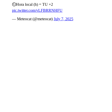
⏲️Hora local (h) = TU +2
pic.twitter.com/vLFBRRNHFU
— Meteocat (@meteocat)
July 7, 2025