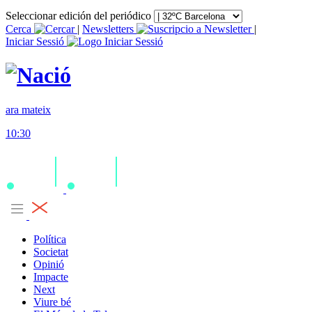
Seleccionar edición del periódico
Cerca
|
Newsletters
|
Iniciar Sessió
ara mateix
10:30
Política
Societat
Opinió
Impacte
Next
Viure bé