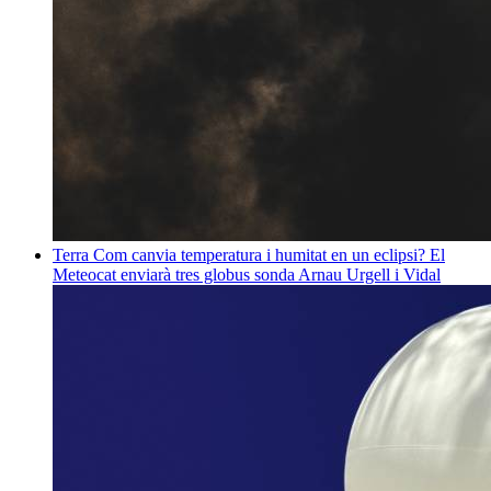
Terra
Com canvia temperatura i humitat en un eclipsi? El
Meteocat enviarà tres globus sonda
Arnau Urgell i Vidal