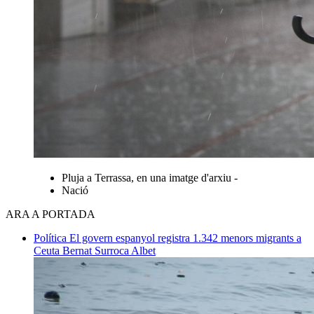
Pluja a Terrassa, en una imatge d'arxiu -
Nació
ARA A PORTADA
Política
El govern espanyol registra 1.342 menors migrants a
Ceuta
Bernat Surroca Albet