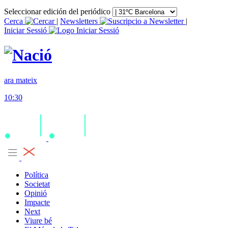
Seleccionar edición del periódico
Cerca
|
Newsletters
|
Iniciar Sessió
ara mateix
10:30
Política
Societat
Opinió
Impacte
Next
Viure bé