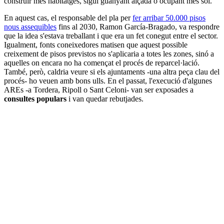
construir més habitatges, sigui guanyant alçada o ocupant més sòl.
En aquest cas, el responsable del pla per
fer arribar 50.000 pisos
nous assequibles
fins al 2030, Ramon García-Bragado, va respondre
que la idea s'estava treballant i que era un fet conegut entre el sector.
Igualment, fonts coneixedores matisen que aquest possible
creixement de pisos previstos no s'aplicaria a totes les zones, sinó a
aquelles on encara no ha començat el procés de reparcel·lació.
També, però, caldria veure si els ajuntaments -una altra peça clau del
procés- ho veuen amb bons ulls. En el passat, l'execució d'algunes
AREs -a Tordera, Ripoll o Sant Celoni- van ser exposades a
consultes populars
i van quedar rebutjades.