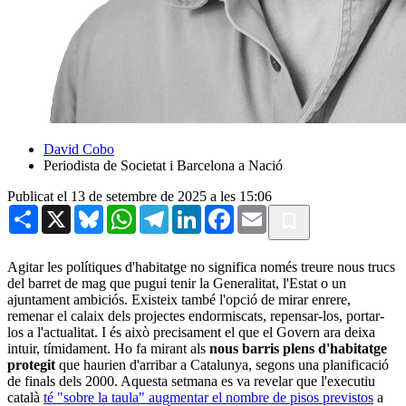
David Cobo
Periodista de Societat i Barcelona a Nació
Publicat el 13 de setembre de 2025 a les 15:06
Share
X
Bluesky
WhatsApp
Telegram
LinkedIn
Facebook
Email
Agitar les polítiques d'habitatge no significa només treure nous trucs
del barret de mag que pugui tenir la Generalitat, l'Estat o un
ajuntament ambiciós. Existeix també l'opció de mirar enrere,
remenar el calaix dels projectes endormiscats, repensar-los, portar-
los a l'actualitat. I és això precisament el que el Govern ara deixa
intuir, tímidament. Ho fa mirant als
nous barris plens d'habitatge
protegit
que haurien d'arribar a Catalunya, segons una planificació
de finals dels 2000. Aquesta setmana es va revelar que l'executiu
català
té "sobre la taula" augmentar el nombre de pisos previstos
a