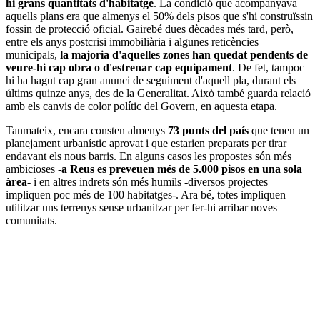
hi grans quantitats d'habitatge
. La condició que acompanyava
aquells plans era que almenys el 50% dels pisos que s'hi construïssin
fossin de protecció oficial. Gairebé dues dècades més tard, però,
entre els anys postcrisi immobiliària i algunes reticències
municipals,
la majoria d'aquelles zones han quedat pendents de
veure-hi cap obra o d'estrenar cap equipament
. De fet, tampoc
hi ha hagut cap gran anunci de seguiment d'aquell pla, durant els
últims quinze anys, des de la Generalitat. Això també guarda relació
amb els canvis de color polític del Govern, en aquesta etapa.
Tanmateix, encara consten almenys
73 punts del país
que tenen un
planejament urbanístic aprovat i que estarien preparats per tirar
endavant els nous barris. En alguns casos les propostes són més
ambicioses -
a Reus es preveuen més de 5.000 pisos en una sola
àrea
- i en altres indrets són més humils -diversos projectes
impliquen poc més de 100 habitatges-. Ara bé, totes impliquen
utilitzar uns terrenys sense urbanitzar per fer-hi arribar noves
comunitats.