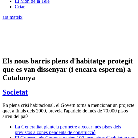
El Món de la Tele
Criar
ara mateix
Els nous barris plens d'habitatge protegit
que es van dissenyar (i encara esperen) a
Catalunya
Societat
En plena crisi habitacional, el Govern torna a mencionar un projecte
que, a finals dels 2000, preveia l'aparició de més de 70.000 pisos
arreu del país
La Generalitat planteja permetre aixecar més pisos dels
previstos a zones pendents de construcció
El Govern i els Comuns pacten 100 inspectors d'habitatge per