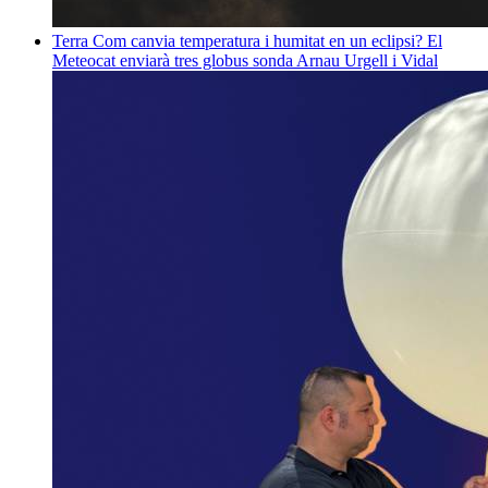
Terra
Com canvia temperatura i humitat en un eclipsi? El
Meteocat enviarà tres globus sonda
Arnau Urgell i Vidal