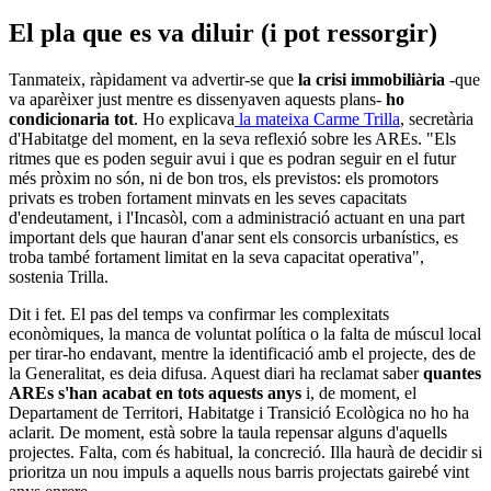
El pla que es va diluir (i pot ressorgir)
Tanmateix, ràpidament va advertir-se que
la crisi immobiliària
-que
va aparèixer just mentre es dissenyaven aquests plans-
ho
condicionaria tot
. Ho explicava
la mateixa Carme Trilla
, secretària
d'Habitatge del moment, en la seva reflexió sobre les AREs. "Els
ritmes que es poden seguir avui i que es podran seguir en el futur
més pròxim no són, ni de bon tros, els previstos: els promotors
privats es troben fortament minvats en les seves capacitats
d'endeutament, i l'Incasòl, com a administració actuant en una part
important dels que hauran d'anar sent els consorcis urbanístics, es
troba també fortament limitat en la seva capacitat operativa",
sostenia Trilla.
Dit i fet. El pas del temps va confirmar les complexitats
econòmiques, la manca de voluntat política o la falta de múscul local
per tirar-ho endavant, mentre la identificació amb el projecte, des de
la Generalitat, es deia difusa. Aquest diari ha reclamat saber
quantes
AREs s'han acabat en tots aquests anys
i, de moment, el
Departament de Territori, Habitatge i Transició Ecològica no ho ha
aclarit. De moment, està sobre la taula repensar alguns d'aquells
projectes. Falta, com és habitual, la concreció. Illa haurà de decidir si
prioritza un nou impuls a aquells nous barris projectats gairebé vint