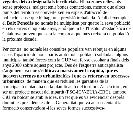
vegades deixa desigualtats territorials.
Hi ha zones rellevants
sense projectes, malgrat tenir bones connexions, mentre que altres
punts del territori es converteixen en espais d'atracció de
població sense que hi hagi una previsió treballada. A tall d'exemple,
el
Baix Penedès
no només ha multiplicat per quatre la seva població
en els darrers cinquanta anys, sinó que hi ha l'Institut d'Estadística de
Catalunya preveu que serà la comarca que més creixerà en població
la pròxima dècada.
Per contra, no només les consultes populars van rebutjar en alguns
casos l'aparició de nous barris amb molta població sobtada a alguns
municipis, també forces com la CUP van fer-se escoltar a finals dels
anys 2000 sobre aquest projecte. Des de l'esquerra anticapitalista
s'argumentava que
s'edificava massivament i ràpida, que es
tocaven terrenys no urbanitzables i que es retorçaven processos
urbanístics
, de manera que es reduïen les garanties de la
participació ciutadana en la planificació del territori. Al seu torn, en
ser un projecte nascut del tripartit (PSC-ICV-EUiA-ERC), tampoc
CiU va bolcar-se amb la idea, un fet que es va evidenciar després
durant les presidències de la Generalitat que va anar ostentant la
formació conservadora -i les seves formes successives-.