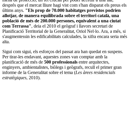
després que el mercat lliure hagi vist com s'han disparat els preus els
últims anys.
"Els prop de 70.000 habitatges previstos podrien
allotjar, de manera equilibrada sobre el territori català, una
població de més de 200.000 persones, equivalent a una ciutat
com Terrassa"
, deia el 2010 el geògraf i llavors secretari de
Planificació Territorial de la Generalitat, Oriol Nel·lo. Ara, a més, si
s'augmentessin les edificabilitats calculades, la xifra encara seria més
alta.
Sigui com sigui, els esforços del passat ara han quedat en suspens.
Per tirar-les endavant, aquestes zones van comptar amb la
planificació de més de
500 professionals
entre arquitectes,
enginyers, ambientalistes, biòlegs i geògrafs, recull el primer gran
informe de la Generalitat sobre el tema (
Les àrees residencials
estratègiques
, 2010).