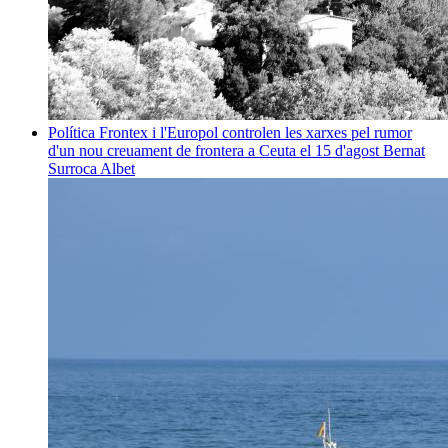
Política
Frontex i l'Europol controlen les xarxes pel rumor
d'un nou creuament de frontera a Ceuta el 15 d'agost
Bernat
Surroca Albet