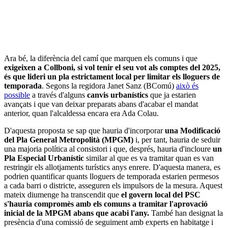
Ara bé, la diferència del camí que marquen els comuns i que
exigeixen a Collboni, si vol tenir el seu vot als comptes del 2025,
és que lideri un pla estrictament local per limitar els lloguers de
temporada
. Segons la regidora Janet Sanz (BComú)
això és
possible
a través d'alguns
canvis urbanístics
que ja estarien
avançats i que van deixar preparats abans d'acabar el mandat
anterior, quan l'alcaldessa encara era Ada Colau.
D'aquesta proposta se sap que hauria d'incorporar
una Modificació
del Pla General Metropolità (MPGM)
i, per tant, hauria de seduir
una majoria política al consistori i que, després, hauria d'incloure
un
Pla Especial Urbanístic
similar al que es va tramitar quan es van
restringir els allotjaments turístics anys enrere. D'aquesta manera, es
podrien quantificar quants lloguers de temporada estarien permesos
a cada barri o districte, asseguren els impulsors de la mesura. Aquest
mateix diumenge ha transcendit que
el govern local del PSC
s'hauria compromès amb els comuns a tramitar l'aprovació
inicial de la MPGM abans que acabi l'any.
També han designat la
presència d'una comissió de seguiment amb experts en habitatge i