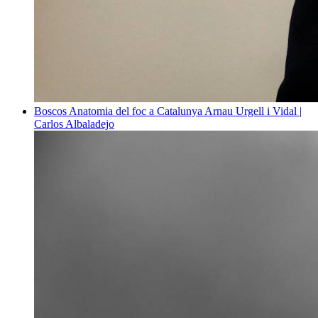
Boscos
Anatomia del foc a Catalunya
Arnau Urgell i Vidal |
Carlos Albaladejo