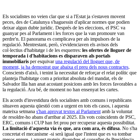
Els socialistes no veien clar que si a l'Estat ja s'estaven movent
peces, des de Catalunya s'haguessin d'aplicar normes que podien
deixar algun dubte jurídic. Després de les eleccions, el PSC va
guanyar pes al Parlament i les forces que la van promoure van
perdre'n. El panorama es complicava per als impulsors de la
regulació. Mentrestant, però, s'evidenciaven els avisos dels
col·lectius d'habitatge i de les esquerres:
les ofertes de lloguer de
temporada i d'habitacions es disparaven als portals
immobiliaris
per esquivar
una regulació del lloguer que, de
moment, ja ha demostrat que abaixa el preu dels nous contractes
.
Conscients d'això, i tenint la necessitat de reforçar el relat polític que
planteja l'habitatge com a prioritat absoluta del mandat, els de
Salvador Illa han anat acostant posicions amb les forces favorables a
la regulació. Ara bé, de moment no han ensenyat les cartes.
Els acords d'investidura dels socialistes amb comuns i republicans
situaven aquesta qüestió com a urgent en tots els casos, i aquesta
mateixa setmana
s'han aprovat textos al Parlament
amb la voluntat
de resoldre-ho abans d'arribar al 2025. Els vots coincidents de PSC,
ERC, comuns i CUP han fet prou per recuperar aquesta possibilitat.
La limitació d'aquesta via és que, ara com ara, és difusa
. No s'ha
concretat el mecanisme -si serà igual que l'intent que es va tombar
mesos enrere- i aquest mateix divendres el conseller de Presidència,