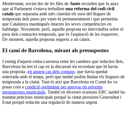
Mentrestant, sovint des de les files de
Junts
recorden que fa anys
que al Parlament s'estava treballant
una reforma del codi civil
català
que separaria amb més claredat els usos del lloguer de
temporada dels pisos per viure-hi permanentment i que permetria
que Catalunya mantingués intactes les seves competències en
habitatge. Novament, però, aquella proposta no intervindria sobre el
preu dels contractes temporals, que és l'aspiració de les esquerres.
De moment, aquella proposta segueix a un calaix.
El camí de Barcelona, mirant als pressupostos
I enmig d'aquest estira-i-arronsa entre les cambres que redacten lleis,
Barcelona ha tret el cap en la discussió tot recordant que hi havia
una proposta -
en aquest cas dels comuns
- que havia quedat
enterrada amb el temps, però que també podria limitar els lloguers de
temporada a la ciutat. Tant és així que Barcelona en Comú ho va
posar com a
condició preliminar per aprovar els pròxims
pressupostos municipals
. També en diverses ocasions ERC també ha
tramitat peticions municipals perquè la ciutat pressioni Generalitat i
Estat perquè redactin una regulació de manera urgent.