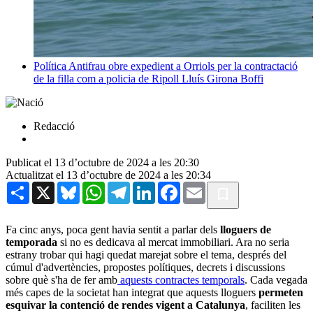
Política
Antifrau obre expedient a Orriols per la contractació
de la filla com a policia de Ripoll
Lluís Girona Boffi
Redacció
Publicat el 13 d’octubre de 2024 a les 20:30
Actualitzat el 13 d’octubre de 2024 a les 20:34
Share
X
Bluesky
WhatsApp
Telegram
LinkedIn
Facebook
Email
Fa cinc anys, poca gent havia sentit a parlar dels
lloguers de
temporada
si no es dedicava al mercat immobiliari. Ara no seria
estrany trobar qui hagi quedat marejat sobre el tema, després del
cúmul d'advertències, propostes polítiques, decrets i discussions
sobre què s'ha de fer amb
aquests contractes temporals
. Cada vegada
més capes de la societat han integrat que aquests lloguers
permeten
esquivar la contenció de rendes vigent a Catalunya
, faciliten les