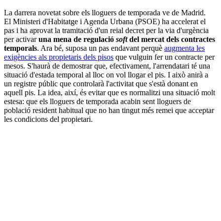
La darrera novetat sobre els lloguers de temporada ve de Madrid.
El Ministeri d'Habitatge i Agenda Urbana (PSOE) ha accelerat el
pas i ha aprovat la tramitació d'un reial decret per la via d'urgència
per activar
una mena de regulació
soft
del mercat dels contractes
temporals
. Ara bé, suposa un pas endavant perquè
augmenta les
exigències als propietaris dels pisos
que vulguin fer un contracte per
mesos. S'haurà de demostrar que, efectivament, l'arrendatari té una
situació d'estada temporal al lloc on vol llogar el pis. I això anirà a
un registre públic que controlarà l'activitat que s'està donant en
aquell pis. La idea, així, és evitar que es normalitzi una situació molt
estesa: que els lloguers de temporada acabin sent lloguers de
població resident habitual que no han tingut més remei que acceptar
les condicions del propietari.