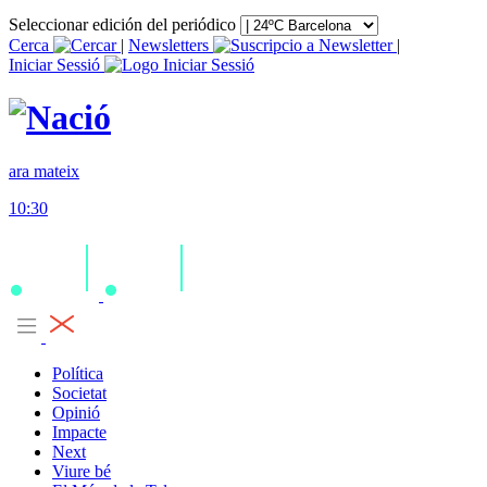
Seleccionar edición del periódico
Cerca
|
Newsletters
|
Iniciar Sessió
ara mateix
10:30
Política
Societat
Opinió
Impacte
Next
Viure bé