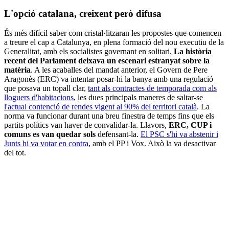
L'opció catalana, creixent però difusa
És més difícil saber com cristal·litzaran les propostes que comencen
a treure el cap a Catalunya, en plena formació del nou executiu de la
Generalitat, amb els socialistes governant en solitari.
La història
recent del Parlament deixava un escenari estranyat sobre la
matèria
. A les acaballes del mandat anterior, el Govern de Pere
Aragonès (ERC) va intentar posar-hi la banya amb una regulació
que posava un topall clar,
tant als contractes de temporada com als
lloguers d'habitacions
, les dues principals maneres de saltar-se
l'actual contenció de rendes vigent al 90% del territori català
. La
norma va funcionar durant una breu finestra de temps fins que els
partits polítics van haver de convalidar-la. Llavors,
ERC, CUP i
comuns es van quedar sols
defensant-la.
El PSC s'hi va abstenir i
Junts hi va votar en contra
, amb el PP i Vox. Això la va desactivar
del tot.