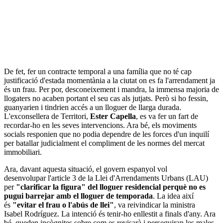
De fet, fer un contracte temporal a una família que no té cap
justificació d'estada momentània a la ciutat on es fa l'arrendament ja
és un frau. Per por, desconeixement i mandra, la immensa majoria de
llogaters no acaben portant el seu cas als jutjats. Però si ho fessin,
guanyarien i tindrien accés a un lloguer de llarga durada.
L'exconsellera de Territori,
Ester Capella
, es va fer un fart de
recordar-ho en les seves intervencions. Ara bé, els moviments
socials responien que no podia dependre de les forces d'un inquilí
per batallar judicialment el compliment de les normes del mercat
immobiliari.
Ara, davant aquesta situació, el govern espanyol vol
desenvolupar l'article 3 de la Llei d'Arrendaments Urbans (LAU)
per
"clarificar la figura" del lloguer residencial perquè no es
pugui barrejar amb el lloguer de temporada
. La idea així
és
"evitar el frau o l'abús de llei"
, va reivindicar la ministra
Isabel Rodríguez. La intenció és tenir-ho enllestit a finals d'any. Ara
bé, queden incògnites sobre com es revisarà i perseguiran les males