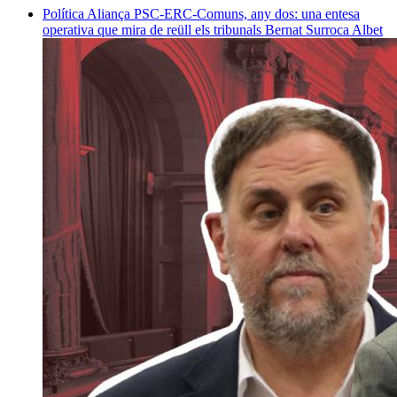
Política
Aliança PSC-ERC-Comuns, any dos: una entesa
operativa que mira de reüll els tribunals
Bernat Surroca Albet