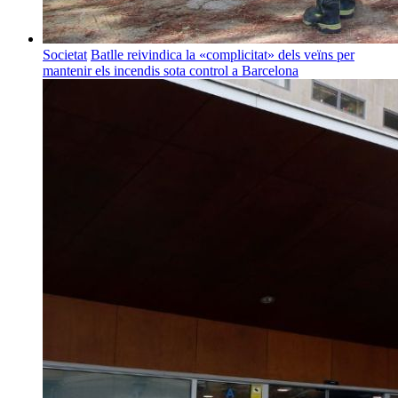
Societat
Batlle reivindica la «complicitat» dels veïns per
mantenir els incendis sota control a Barcelona