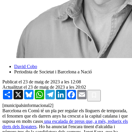
David Cobo
Periodista de Societat i Barcelona a Nació
Publicat el 23 de maig de 2023 a les 12:08
Actualitzat el 23 de maig de 2023 a les 20:02
Share
X
Bluesky
WhatsApp
Telegram
LinkedIn
Facebook
Email
[municipalsinformacional2]
Barcelona en Comú té un pla per regular els lloguers de temporada,
el fenomen que els darrers anys ha crescut a la capital catalana i que
suposa en molts casos
una escalada de preus que, a més, redueix els
drets dels llogaters
. Ho ha anunciat l'encara tinent d'alcaldia i
número tres de la candidatura dels comuns, Janet Sanz, que ha