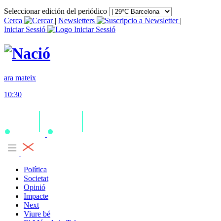
Seleccionar edición del periódico
Cerca
|
Newsletters
|
Iniciar Sessió
ara mateix
10:30
Política
Societat
Opinió
Impacte
Next
Viure bé