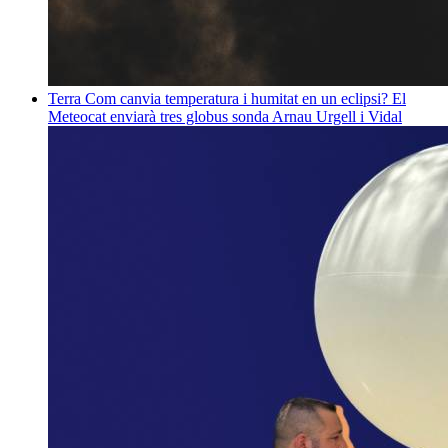
Terra
Com canvia temperatura i humitat en un eclipsi? El
Meteocat enviarà tres globus sonda
Arnau Urgell i Vidal