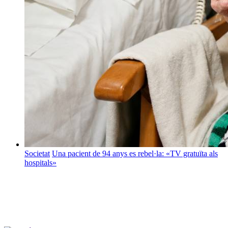
Societat
Una pacient de 94 anys es rebel·la: «TV gratuïta als
hospitals»