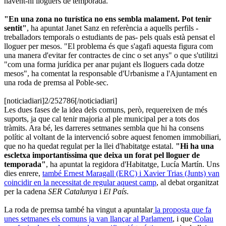
havent-hi lloguers de temporada.
"En una zona no turística no ens sembla malament. Pot tenir
sentit"
, ha apuntat Janet Sanz en referència a aquells perfils -
treballadors temporals o estudiants de pas- pels quals està pensat el
lloguer per mesos. "El problema és que s'agafi aquesta figura com
una manera d'evitar fer contractes de cinc o set anys" o que s'utilitzi
"com una forma jurídica per anar pujant els lloguers cada dotze
mesos", ha comentat la responsable d'Urbanisme a l'Ajuntament en
una roda de premsa al Poble-sec.
[noticiadiari]2/252786[/noticiadiari]
Les dues fases de la idea dels comuns, però, requereixen de més
suports, ja que cal tenir majoria al ple municipal per a tots dos
tràmits. Ara bé, les darreres setmanes sembla que hi ha consens
polític al voltant de la intervenció sobre aquest fenomen immobiliari,
que no ha quedat regulat per la llei d'habitatge estatal.
"Hi ha una
escletxa importantíssima que deixa un forat pel lloguer de
temporada"
, ha apuntat la regidora d'Habitatge, Lucía Martín. Uns
dies enrere,
també Ernest Maragall (ERC) i Xavier Trias (Junts) van
coincidir en la necessitat de regular aquest camp
, al debat organitzat
per la cadena
SER Catalunya
i
El País
.
La roda de premsa també ha vingut a apuntalar
la proposta que fa
unes setmanes els comuns ja van llançar al Parlament
, i que
Colau