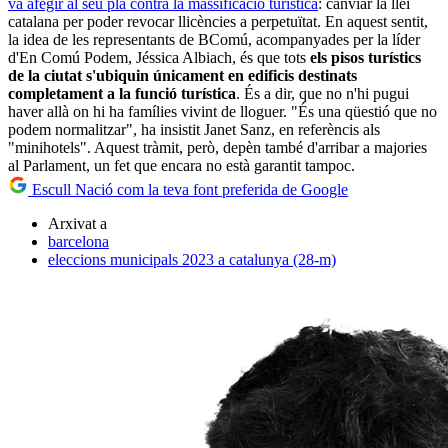
va afegir al seu pla contra la massificació turística
: canviar la llei
catalana per poder revocar llicències a perpetuïtat. En aquest sentit,
la idea de les representants de BComú, acompanyades per la líder
d'En Comú Podem, Jéssica Albiach, és que tots
els pisos turístics
de la ciutat s'ubiquin únicament en edificis destinats
completament a la funció turística
. És a dir, que no n'hi pugui
haver allà on hi ha famílies vivint de lloguer. "És una qüestió que no
podem normalitzar", ha insistit Janet Sanz, en referèncis als
"minihotels". Aquest tràmit, però, depèn també d'arribar a majories
al Parlament, un fet que encara no està garantit tampoc.
Escull Nació com la teva font preferida de Google
Arxivat a
barcelona
eleccions municipals 2023 a catalunya (28-m)