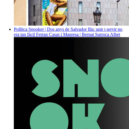
Política
Snooker | Dos anys de Salvador Illa: unir i servir no
era tan fàcil
Ferran Casas i Manresa | Bernat Surroca Albet