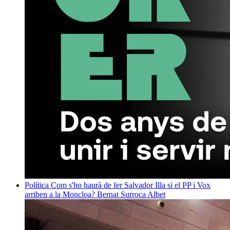
Política
Com s'ho haurà de fer Salvador Illa si el PP i Vox
arriben a la Moncloa?
Bernat Surroca Albet