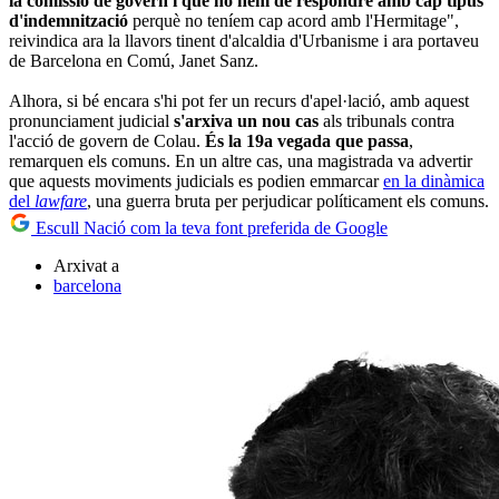
la comissió de govern i que no hem de respondre amb cap tipus
d'indemnització
perquè no teníem cap acord amb l'Hermitage",
reivindica ara la llavors tinent d'alcaldia d'Urbanisme i ara portaveu
de Barcelona en Comú, Janet Sanz.
Alhora, si bé encara s'hi pot fer un recurs d'apel·lació, amb aquest
pronunciament judicial
s'arxiva un nou cas
als tribunals contra
l'acció de govern de Colau.
És la 19a vegada que passa
,
remarquen els comuns. En un altre cas, una magistrada va advertir
que aquests moviments judicials es podien emmarcar
en la dinàmica
del
lawfare
, una guerra bruta per perjudicar políticament els comuns.
Escull Nació com la teva font preferida de Google
Arxivat a
barcelona