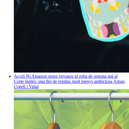
Acció
Ni Amazon sense envasos ni roba de segona mà al
Corte Inglés: una llei de residus molt menys ambiciosa
Arnau
Urgell i Vidal