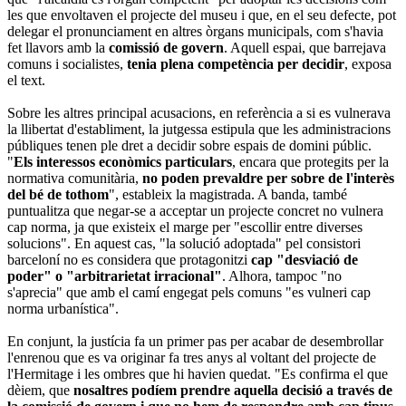
les que envoltaven el projecte del museu i que, en el seu defecte, pot
delegar el pronunciament en altres òrgans municipals, com s'havia
fet llavors amb la
comissió de govern
. Aquell espai, que barrejava
comuns i socialistes,
tenia plena competència per decidir
, exposa
el text.
Sobre les altres principal acusacions, en referència a si es vulnerava
la llibertat d'establiment, la jutgessa estipula que les administracions
públiques tenen ple dret a decidir sobre espais de domini públic.
"
Els interessos econòmics particulars
, encara que protegits per la
normativa comunitària,
no poden prevaldre per sobre de l'interès
del bé de tothom
", estableix la magistrada. A banda, també
puntualitza que negar-se a acceptar un projecte concret no vulnera
cap norma, ja que existeix el marge per "escollir entre diverses
solucions". En aquest cas, "la solució adoptada" pel consistori
barceloní no es considera que protagonitzi
cap "desviació de
poder" o "arbitrarietat irracional"
. Alhora, tampoc "no
s'aprecia" que amb el camí engegat pels comuns "es vulneri cap
norma urbanística".
En conjunt, la justícia fa un primer pas per acabar de desembrollar
l'enrenou que es va originar fa tres anys al voltant del projecte de
l'Hermitage i les ombres que hi havien quedat. "Es confirma el que
dèiem, que
nosaltres podíem prendre aquella decisió a través de