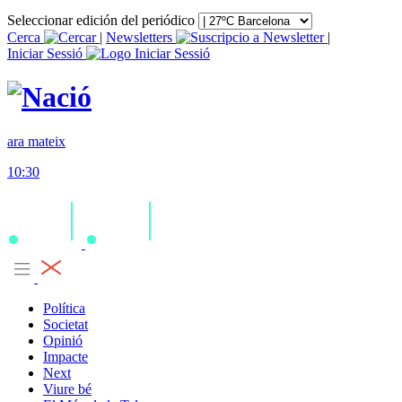
Seleccionar edición del periódico
Cerca
|
Newsletters
|
Iniciar Sessió
ara mateix
10:30
Política
Societat
Opinió
Impacte
Next
Viure bé