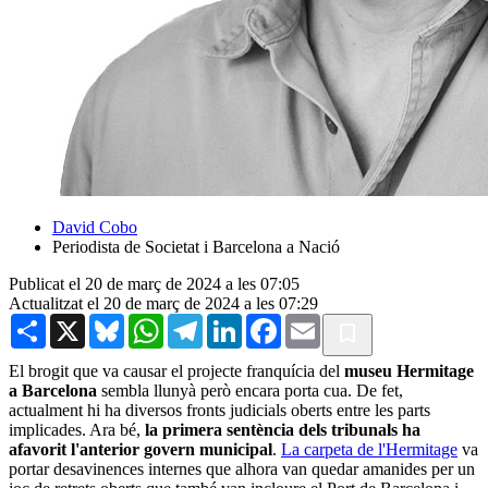
David Cobo
Periodista de Societat i Barcelona a Nació
Publicat el 20 de març de 2024 a les 07:05
Actualitzat el 20 de març de 2024 a les 07:29
Share
X
Bluesky
WhatsApp
Telegram
LinkedIn
Facebook
Email
El brogit que va causar el projecte franquícia del
museu Hermitage
a Barcelona
sembla llunyà però encara porta cua. De fet,
actualment hi ha diversos fronts judicials oberts entre les parts
implicades. Ara bé,
la primera sentència
dels tribunals ha
afavorit l'anterior govern municipal
.
La carpeta de l'Hermitage
va
portar desavinences internes que alhora van quedar amanides per un