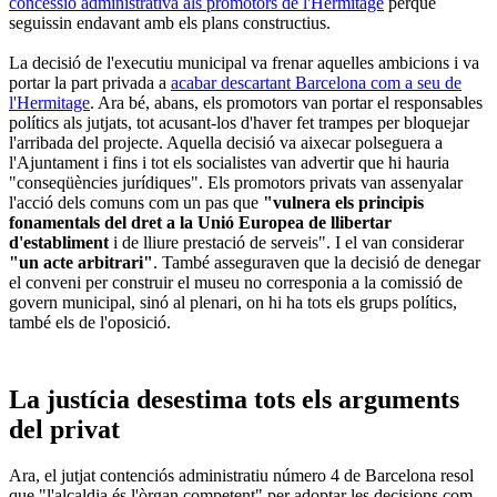
concessió administrativa als promotors de l'Hermitage
perquè
seguissin endavant amb els plans constructius.
La decisió de l'executiu municipal va frenar aquelles ambicions i va
portar la part privada a
acabar descartant Barcelona com a seu de
l'Hermitage
. Ara bé, abans, els promotors van portar el responsables
polítics als jutjats, tot acusant-los d'haver fet trampes per bloquejar
l'arribada del projecte. Aquella decisió va aixecar polseguera a
l'Ajuntament i fins i tot els socialistes van advertir que hi hauria
"conseqüències jurídiques". Els promotors privats van assenyalar
l'acció dels comuns com un pas que
"vulnera els principis
fonamentals del dret a la Unió Europea de llibertar
d'establiment
i de lliure prestació de serveis". I el van considerar
"un acte arbitrari"
. També asseguraven que la decisió de denegar
el conveni per construir el museu no corresponia a la comissió de
govern municipal, sinó al plenari, on hi ha tots els grups polítics,
també els de l'oposició.
La justícia desestima tots els arguments
del privat
Ara, el jutjat contenciós administratiu número 4 de Barcelona resol
que "l'alcaldia és l'òrgan competent" per adoptar les decisions com