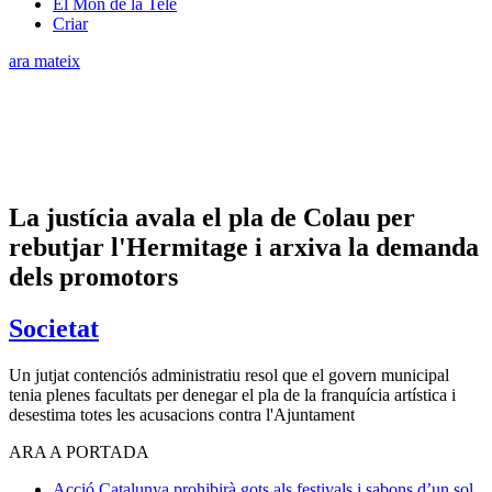
El Món de la Tele
Criar
ara mateix
La justícia avala el pla de Colau per
rebutjar l'Hermitage i arxiva la demanda
dels promotors
Societat
Un jutjat contenciós administratiu resol que el govern municipal
tenia plenes facultats per denegar el pla de la franquícia artística i
desestima totes les acusacions contra l'Ajuntament
ARA A PORTADA
Acció
Catalunya prohibirà gots als festivals i sabons d’un sol