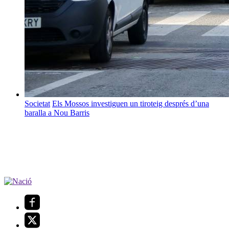
Societat
Els Mossos investiguen un tiroteig després d’una
baralla a Nou Barris