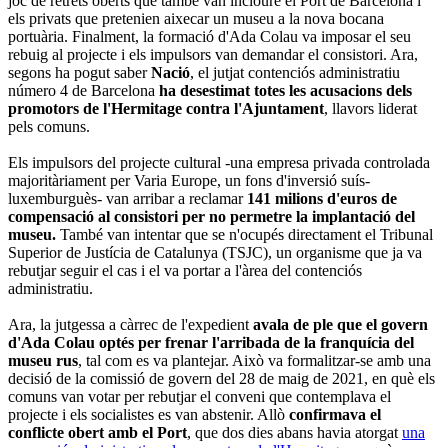
joc de retrets oberts que també van incloure el Port de Barcelona i
els privats que pretenien aixecar un museu a la nova bocana
portuària. Finalment, la formació d'Ada Colau va imposar el seu
rebuig al projecte i els impulsors van demandar el consistori. Ara,
segons ha pogut saber
Nació
, el jutjat contenciós administratiu
número 4 de Barcelona
ha desestimat totes les acusacions dels
promotors de l'Hermitage contra l'Ajuntament
, llavors liderat
pels comuns.
Els impulsors del projecte cultural -una empresa privada controlada
majoritàriament per Varia Europe, un fons d'inversió suís-
luxemburguès- van arribar a reclamar
141 milions d'euros de
compensació al consistori per no permetre la implantació del
museu.
També van intentar que se n'ocupés directament el Tribunal
Superior de Justícia de Catalunya (TSJC), un organisme que ja va
rebutjar seguir el cas i el va portar a l'àrea del contenciós
administratiu.
Ara, la jutgessa a càrrec de l'expedient
avala de ple que el govern
d'Ada Colau optés per frenar l'arribada de la franquícia del
museu rus
, tal com es va plantejar. Això va formalitzar-se amb una
decisió de la comissió de govern del 28 de maig de 2021, en què els
comuns van votar per rebutjar el conveni que contemplava el
projecte i els socialistes es van abstenir. Allò
confirmava el
conflicte obert amb el Port
, que dos dies abans havia atorgat
una