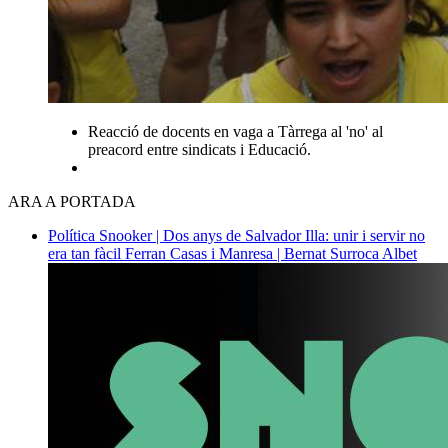
Reacció de docents en vaga a Tàrrega al 'no' al
preacord entre sindicats i Educació.
ARA A PORTADA
Política
Snooker | Dos anys de Salvador Illa: unir i servir no
era tan fàcil
Ferran Casas i Manresa | Bernat Surroca Albet