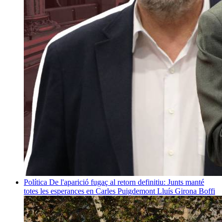
Política
De l'aparició fugaç al retorn definitiu: Junts manté
totes les esperances en Carles Puigdemont
Lluís Girona Boffi