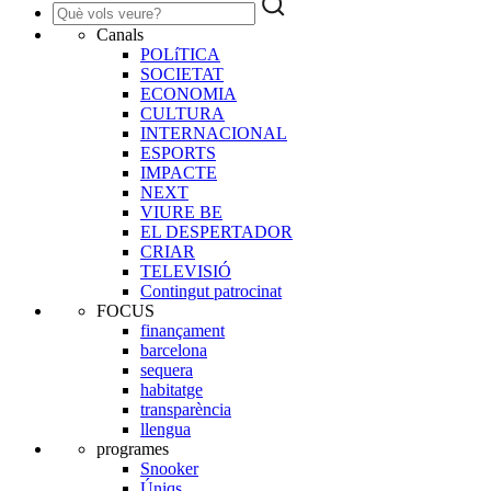
Canals
POLíTICA
SOCIETAT
ECONOMIA
CULTURA
INTERNACIONAL
ESPORTS
IMPACTE
NEXT
VIURE BE
EL DESPERTADOR
CRIAR
TELEVISIÓ
Contingut patrocinat
FOCUS
finançament
barcelona
sequera
habitatge
transparència
llengua
programes
Snooker
Úniqs