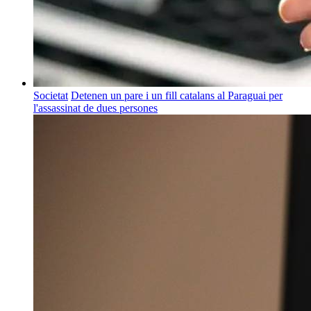
Societat
Detenen un pare i un fill catalans al Paraguai per
l'assassinat de dues persones