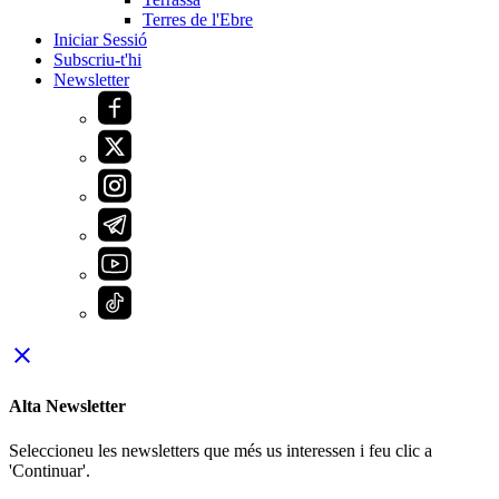
Terres de l'Ebre
Iniciar Sessió
Subscriu-t'hi
Newsletter
close
Alta Newsletter
Seleccioneu les newsletters que més us interessen i feu clic a
'Continuar'.