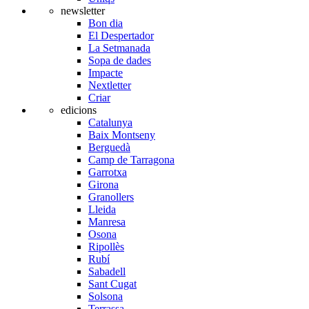
newsletter
Bon dia
El Despertador
La Setmanada
Sopa de dades
Impacte
Nextletter
Criar
edicions
Catalunya
Baix Montseny
Berguedà
Camp de Tarragona
Garrotxa
Girona
Granollers
Lleida
Manresa
Osona
Ripollès
Rubí
Sabadell
Sant Cugat
Solsona
Terrassa