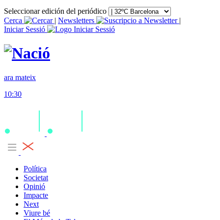
Seleccionar edición del periódico
Cerca
|
Newsletters
|
Iniciar Sessió
ara mateix
10:30
Política
Societat
Opinió
Impacte
Next
Viure bé