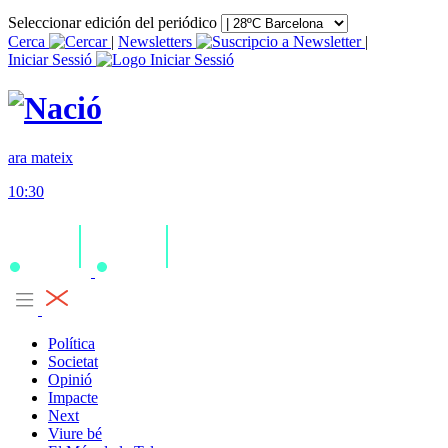
Seleccionar edición del periódico
Cerca
|
Newsletters
|
Iniciar Sessió
ara mateix
10:30
Política
Societat
Opinió
Impacte
Next
Viure bé