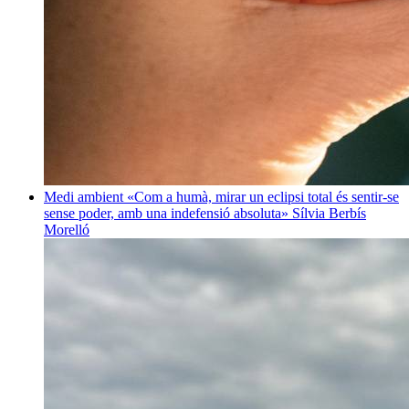
Medi ambient
«Com a humà, mirar un eclipsi total és sentir-se
sense poder, amb una indefensió absoluta»
Sílvia Berbís
Morelló