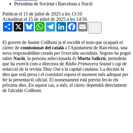
Periodista de Societat i Barcelona a Nació
Publicat el 15 de juliol de 2025 a les 13:10
Actualitzat el 15 de juliol de 2025 a les 14:56
Share
X
Bluesky
WhatsApp
Telegram
LinkedIn
Facebook
Email
El govern de Jaume Collboni ja té escollit el nom que ocuparà el
càrrec de
c
omissionat del català
a l'Ajuntament de Barcelona, una
nova responsabilitat creada per l'executiu socialista. Segons ha pogut
saber
Nació
, la persona seleccionada és
Marta Salicrú
, periodista
que ha exercit com a directora de
Ràdio Primavera Sound
i cap de
redacció de la revista
Time Out
a la capital catalana. La decisió fa
dies que està presa i el consistori espera el moment més adequat per
fer la presentació oficial. El nomenament està previst fer-lo els
pròxims dies. En aquest cas, a més, el càrrec dependrà directament
de l'alcalde Collboni.