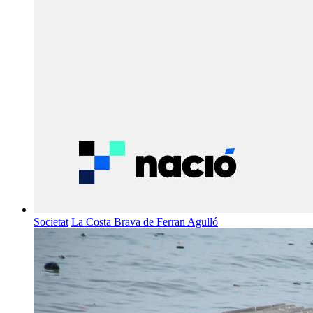
Societat
La Costa Brava de Ferran Agulló