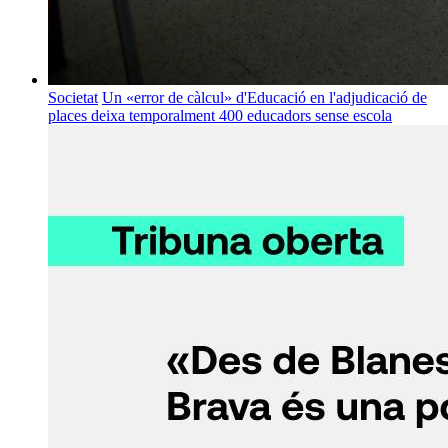
Societat
Un «error de càlcul» d'Educació en l'adjudicació de
places deixa temporalment 400 educadors sense escola