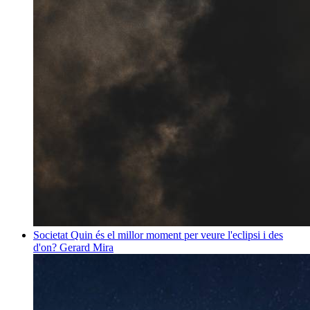
Societat
Quin és el millor moment per veure l'eclipsi i des
d'on?
Gerard Mira