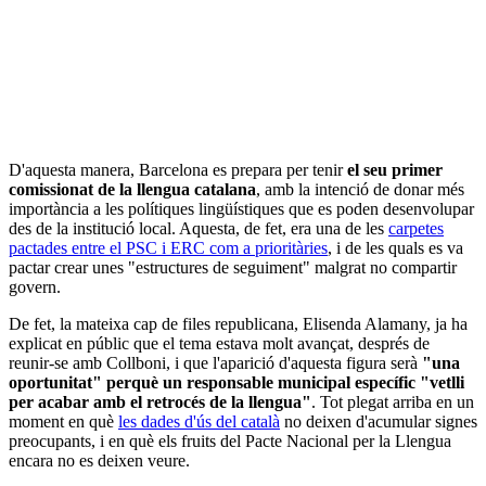
D'aquesta manera, Barcelona es prepara per tenir
el seu primer
comissionat de la llengua catalana
, amb la intenció de donar més
importància a les polítiques lingüístiques que es poden desenvolupar
des de la institució local. Aquesta, de fet, era una de les
carpetes
pactades entre el PSC i ERC com a prioritàries
, i de les quals es va
pactar crear unes "estructures de seguiment" malgrat no compartir
govern.
De fet, la mateixa cap de files republicana, Elisenda Alamany, ja ha
explicat en públic que el tema estava molt avançat, després de
reunir-se amb Collboni, i que l'aparició d'aquesta figura serà
"una
oportunitat" perquè un responsable municipal específic "vetlli
per acabar amb el retrocés de la llengua"
. Tot plegat arriba en un
moment en què
les dades d'ús del català
no deixen d'acumular signes
preocupants, i en què els fruits del Pacte Nacional per la Llengua
encara no es deixen veure.