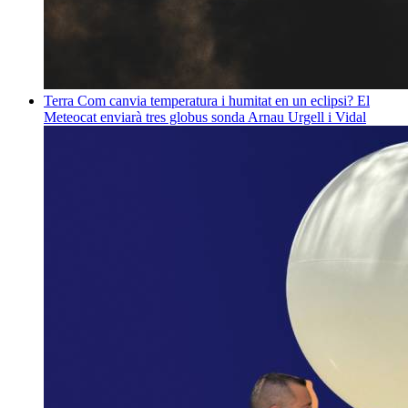
Terra
Com canvia temperatura i humitat en un eclipsi? El
Meteocat enviarà tres globus sonda
Arnau Urgell i Vidal