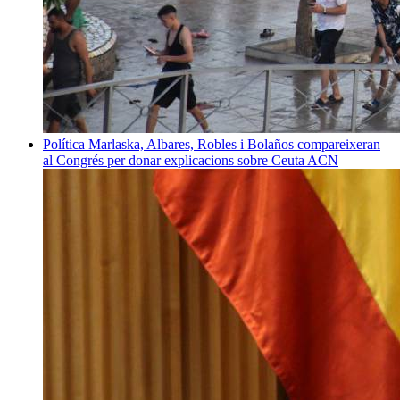
Política
Marlaska, Albares, Robles i Bolaños compareixeran
al Congrés per donar explicacions sobre Ceuta
ACN