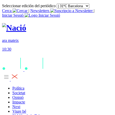
Seleccionar edición del periódico
Cerca
|
Newsletters
|
Iniciar Sessió
ara mateix
10:30
Política
Societat
Opinió
Impacte
Next
Viure bé