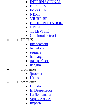
INTERNACIONAL
ESPORTS
IMPACTE
NEXT
VIURE BE
EL DESPERTADOR
CRIAR
TELEVISIÓ
Contingut patrocinat
FOCUS
finançament
barcelona
sequera
habitatge
transparència
llengua
programes
Snooker
Úniqs
newsletter
Bon dia
El Despertador
La Setmanada
Sopa de dades
Impacte