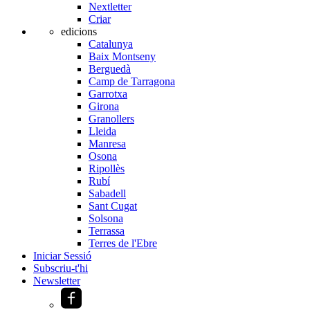
Nextletter
Criar
edicions
Catalunya
Baix Montseny
Berguedà
Camp de Tarragona
Garrotxa
Girona
Granollers
Lleida
Manresa
Osona
Ripollès
Rubí
Sabadell
Sant Cugat
Solsona
Terrassa
Terres de l'Ebre
Iniciar Sessió
Subscriu-t'hi
Newsletter