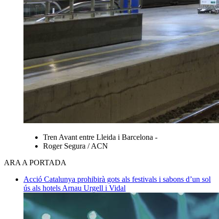
Tren Avant entre Lleida i Barcelona -
Roger Segura / ACN
ARA A PORTADA
Acció
Catalunya prohibirà gots als festivals i sabons d’un sol
ús als hotels
Arnau Urgell i Vidal