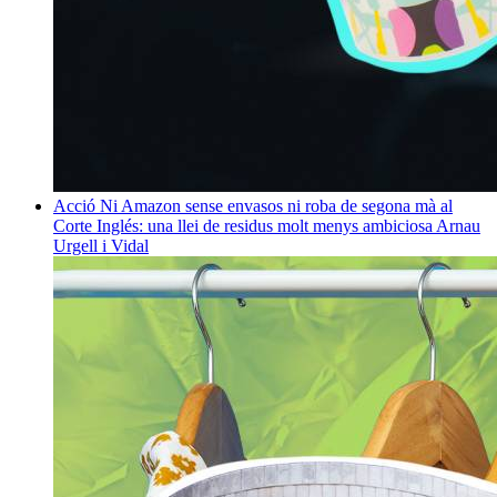
Acció
Ni Amazon sense envasos ni roba de segona mà al
Corte Inglés: una llei de residus molt menys ambiciosa
Arnau
Urgell i Vidal