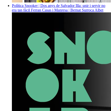
Política
Snooker | Dos anys de Salvador Illa: unir i servir no
era tan fàcil
Ferran Casas i Manresa | Bernat Surroca Albet