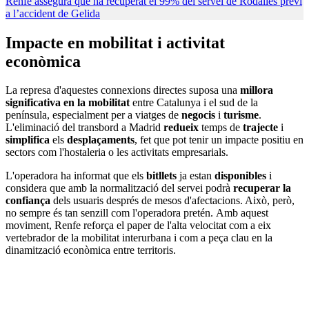
Renfe assegura que ha recuperat el 99% del servei de Rodalies previ
a l’accident de Gelida
Impacte en mobilitat i activitat
econòmica
La represa d'aquestes connexions directes suposa una
millora
significativa en la mobilitat
entre Catalunya i el sud de la
península, especialment per a viatges de
negocis
i
turisme
.
L'eliminació del transbord a Madrid
redueix
temps de
trajecte
i
simplifica
els
desplaçaments
, fet que pot tenir un impacte positiu en
sectors com l'hostaleria o les activitats empresarials.
L'operadora ha informat que els
bitllets
ja estan
disponibles
i
considera que amb la normalització del servei podrà
recuperar la
confiança
dels usuaris després de mesos d'afectacions. Això, però,
no sempre és tan senzill com l'operadora pretén. Amb aquest
moviment, Renfe reforça el paper de l'alta velocitat com a eix
vertebrador de la mobilitat interurbana i com a peça clau en la
dinamització econòmica entre territoris.