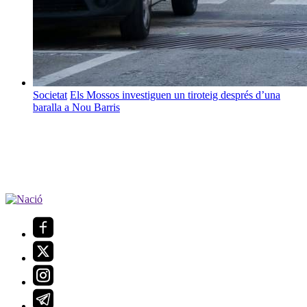
Societat
Els Mossos investiguen un tiroteig després d’una
baralla a Nou Barris