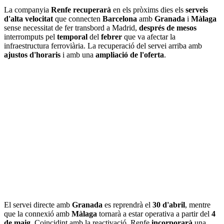
La companyia
Renfe
recuperarà
en els pròxims dies els
serveis
d'alta velocitat
que connecten
Barcelona
amb
Granada
i
Màlaga
sense necessitat de fer transbord a Madrid,
després de mesos
interromputs pel
temporal
del
febrer
que va afectar la
infraestructura ferroviària. La recuperació del servei arriba amb
ajustos d'horaris
i amb una
ampliació de l'oferta
.
El servei directe amb
Granada
es reprendrà el
30 d'abril
, mentre
que la connexió amb
Màlaga
tornarà a estar operativa a partir del
4
de maig
. Coincidint amb la reactivació, Renfe
incorporarà
una