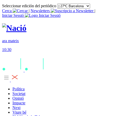
Seleccionar edición del periódico
Cerca
|
Newsletters
|
Iniciar Sessió
ara mateix
10:30
Política
Societat
Opinió
Impacte
Next
Viure bé