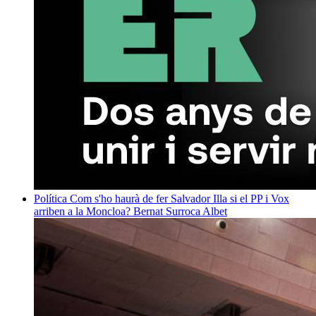
Política
Com s'ho haurà de fer Salvador Illa si el PP i Vox
arriben a la Moncloa?
Bernat Surroca Albet