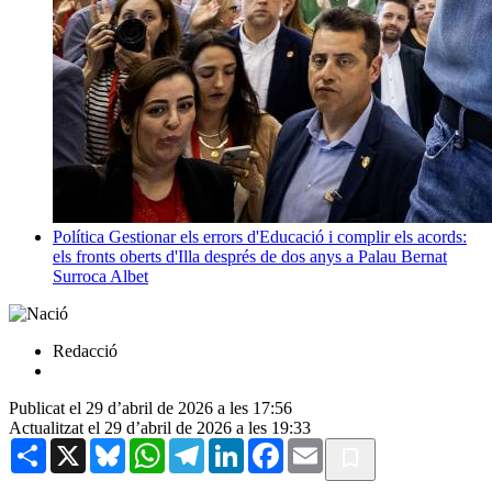
Política
Gestionar els errors d'Educació i complir els acords:
els fronts oberts d'Illa després de dos anys a Palau
Bernat
Surroca Albet
Redacció
Publicat el 29 d’abril de 2026 a les 17:56
Actualitzat el 29 d’abril de 2026 a les 19:33
Share
X
Bluesky
WhatsApp
Telegram
LinkedIn
Facebook
Email