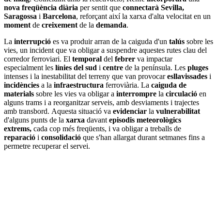
nova
freqüència
diària
per sentit que
connectarà Sevilla,
Saragossa
i
Barcelona
, reforçant així la xarxa d'alta velocitat en un
moment
de
creixement
de la
demanda
.
La
interrupció
es va produir arran de la caiguda d'un
talús
sobre les
vies, un incident que va obligar a suspendre aquestes rutes clau del
corredor ferroviari. El
temporal
del
febrer
va impactar
especialment les
línies del sud
i
centre
de la península. Les
pluges
intenses i la inestabilitat del terreny que van provocar
esllavissades
i
incidències
a la
infraestructura
ferroviària. La
caiguda de
materials
sobre les vies va obligar a
interrompre
la
circulació
en
alguns trams i a reorganitzar serveis, amb desviaments i trajectes
amb transbord. Aquesta situació va
evidenciar
la
vulnerabilitat
d'alguns punts de la
xarxa
davant
episodis meteorològics
extrems,
cada cop més freqüents, i va obligar a treballs de
reparació
i
consolidació
que s'han allargat durant setmanes fins a
permetre recuperar el servei.