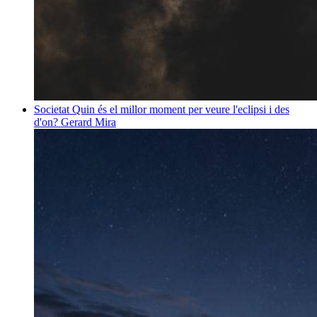
Societat
Quin és el millor moment per veure l'eclipsi i des
d'on?
Gerard Mira