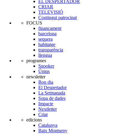
EL DESPERTADOR
CRIAR
TELEVISIÓ
Contingut patrocinat
FOCUS
finançament
barcelona
sequera
habitatge
transparència
llengua
programes
Snooker
Úniqs
newsletter
Bon dia
El Despertador
La Setmanada
Sopa de dades
Impacte
Nextletter
Criar
edicions
Catalunya
Baix Montseny