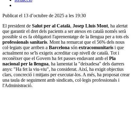
Publicat el 13 d’octubre de 2025 a les 19:30
El president de
Salut per al Català
,
Josep Lluís Mont
, ha alertat
que garantir el dret dels pacients a ser atesos en català només serà
possible si es fa obligatori l'aprenentatge de la llengua per a tots els
professionals sanitaris
. Mont ha remarcat que el 56% dels nous
col·legiats que arriben a
Barcelona
són
extracomunitaris
i que
actualment no se'ls exigeix acreditar cap nivell de català. Tot i
reconèixer que el Govern ha fet passes endavant amb el
Pla
nacional per la llengua
, ha lamentat la "deixadesa" dels darrers
anys: "Ha fet la viu-viu", ha considerat. Així, ha exigit objectius
clars, concreció i mitjans per executar-los. A més, ha proposat crear
una taula de seguiment amb sindicats, col·legis professionals i
l'Administració.