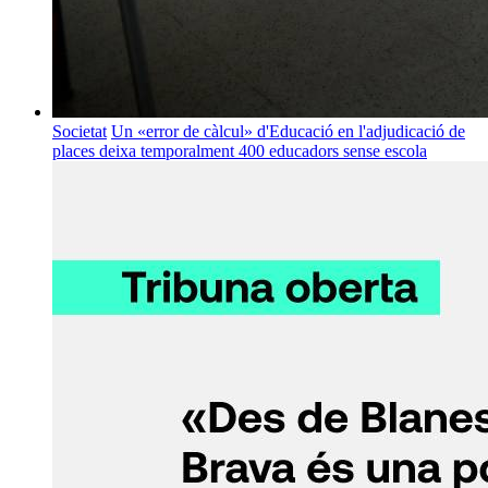
Societat
Un «error de càlcul» d'Educació en l'adjudicació de
places deixa temporalment 400 educadors sense escola