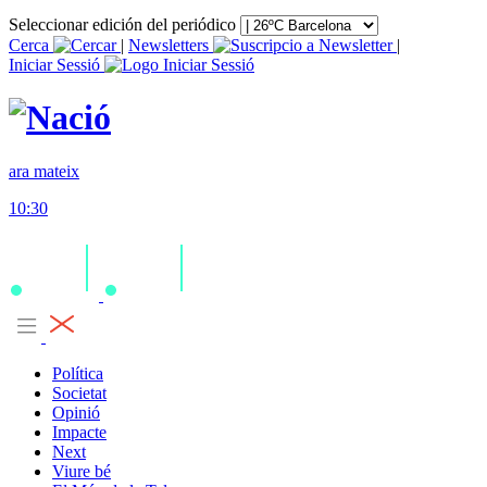
Seleccionar edición del periódico
Cerca
|
Newsletters
|
Iniciar Sessió
ara mateix
10:30
Política
Societat
Opinió
Impacte
Next
Viure bé