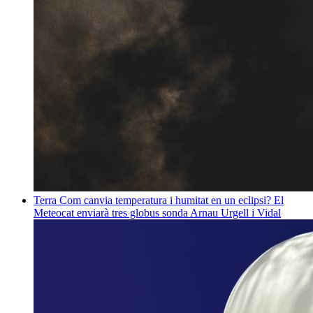
Terra
Com canvia temperatura i humitat en un eclipsi? El
Meteocat enviarà tres globus sonda
Arnau Urgell i Vidal