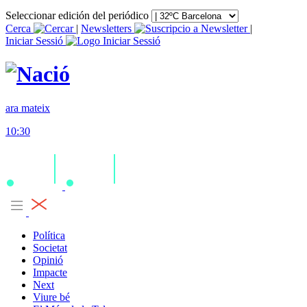
Seleccionar edición del periódico
Cerca
|
Newsletters
|
Iniciar Sessió
ara mateix
10:30
Política
Societat
Opinió
Impacte
Next
Viure bé