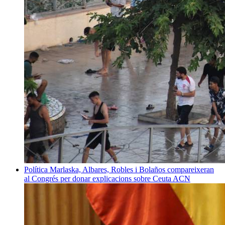
Política
Marlaska, Albares, Robles i Bolaños compareixeran
al Congrés per donar explicacions sobre Ceuta
ACN