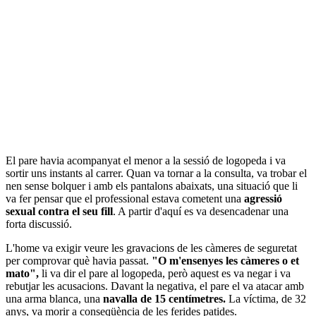
El pare havia acompanyat el menor a la sessió de logopeda i va
sortir uns instants al carrer. Quan va tornar a la consulta, va trobar el
nen sense bolquer i amb els pantalons abaixats, una situació que li
va fer pensar que el professional estava cometent una
agressió
sexual contra el seu fill
. A partir d'aquí es va desencadenar una
forta discussió.
L'home va exigir veure les gravacions de les càmeres de seguretat
per comprovar què havia passat.
"O m'ensenyes les càmeres o et
mato",
li va dir el pare al logopeda, però aquest es va negar i va
rebutjar les acusacions. Davant la negativa, el pare el va atacar amb
una arma blanca, una
navalla de 15 centímetres.
La víctima, de 32
anys, va morir a conseqüència de les ferides patides.