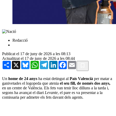
Redacció
Publicat el 17 de juny de 2026 a les 08:13
Actualitzat el 17 de juny de 2026 a les 08:44
Share
X
Bluesky
WhatsApp
Telegram
LinkedIn
Facebook
Email
Un
home de 24 anys
ha estat detingut al
País Valencià
per matar a
ganivetades el logopeda que atenia
el seu fill, de només dos anys,
en un centre de València. Els fets van tenir lloc dilluns a la tarda i,
segons ha avançat el diari
Levante
, el pare es va presentar a la
comissaria per admetre els fets davant dels agents.