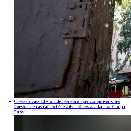
Coses de casa
El «truc de l'espelma» per comprovar si les
finestres de casa aïllen bé: estalvia diners a la factura
Europa
Press