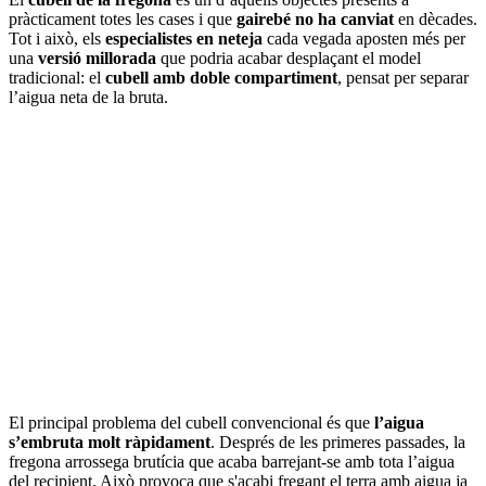
pràcticament totes les cases i que
gairebé no ha canviat
en dècades.
Tot i això, els
especialistes en neteja
cada vegada aposten més per
una
versió millorada
que podria acabar desplaçant el model
tradicional: el
cubell amb doble compartiment
, pensat per separar
l’aigua neta de la bruta.
El principal problema del cubell convencional és que
l’aigua
s’embruta molt ràpidament
. Després de les primeres passades, la
fregona arrossega brutícia que acaba barrejant-se amb tota l’aigua
del recipient. Això provoca que s'acabi fregant el terra amb aigua ja