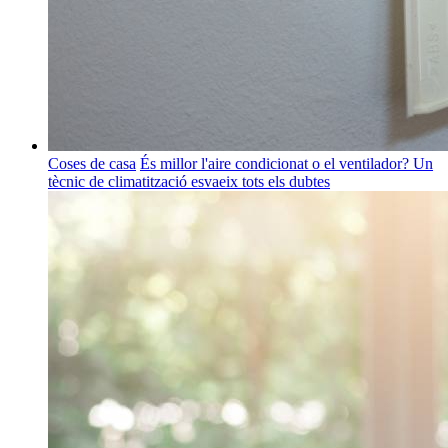
Coses de casa
És millor l'aire condicionat o el ventilador? Un
tècnic de climatització esvaeix tots els dubtes