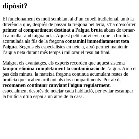
dipòsit?
El funcionament és molt semblant al d’un cubell tradicional, amb la
diferència que, després de passar la fregona pel terra, s’ha d’escórrer
primer al compartiment destinat a l’aigua bruta
abans de tornar-
la a mullar amb aigua neta. Aquest petit canvi evita que la brutícia
acumulada als fils de la fregona
contamini immediatament tota
l’aigua
. Segons els especialistes en neteja, això permet mantenir
l’aigua neta durant més temps i millorar el resultat final.
Malgrat els avantatges, els experts recorden que aquest sistema
tampoc elimina completament la contaminació
de l’aigua. Amb el
pas dels minuts, la mateixa fregona continua acumulant restes de
brutícia que acaben arribant als dos compartiments. Per això,
recomanen continuar canviant l’aigua regularment
,
especialment després de netejar cada habitació, per evitar escampar
la brutícia d’un espai a un altre de la casa.