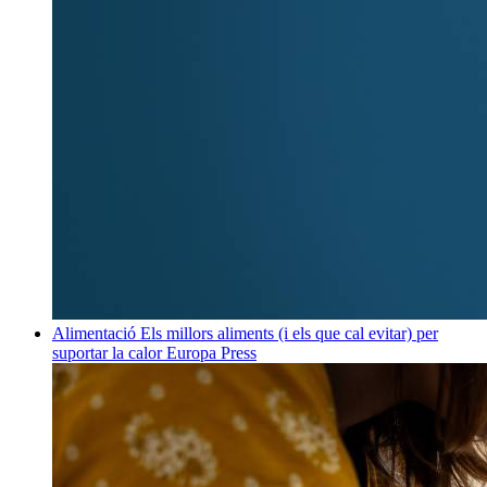
Alimentació
Els millors aliments (i els que cal evitar) per
suportar la calor
Europa Press