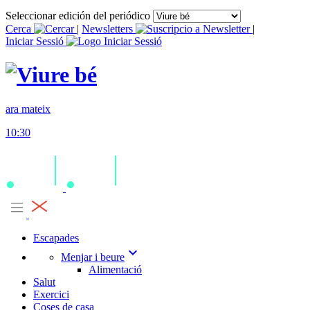
Seleccionar edición del periódico
Cerca
|
Newsletters
|
Iniciar Sessió
ara mateix
10:30
Escapades
expand_more
Menjar i beure
Alimentació
Salut
Exercici
Coses de casa