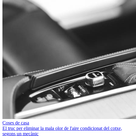
Coses de casa
El truc per eliminar la mala olor de l'aire condicionat del cotxe,
segons un mecànic