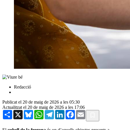
Redacció
Publicat el 20 de maig de 2026 a les 05:30
Actualitzat el 20 de maig de 2026 a les 17:06
Share
X
Bluesky
WhatsApp
Telegram
LinkedIn
Facebook
Email
El
cubell de la fregona
és un d’aquells objectes presents a