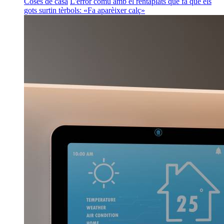
Coses de casa
L'error comú amb el rentaplats que fa que els
gots surtin tèrbols: «Fa aparèixer calç»