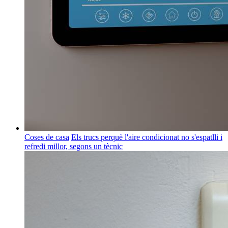
Coses de casa
Els trucs perquè l'aire condicionat no s'espatlli i
refredi millor, segons un tècnic