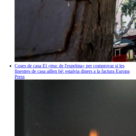
Coses de casa
El «truc de l'espelma» per comprovar si les
finestres de casa aïllen bé: estalvia diners a la factura
Europa
Press