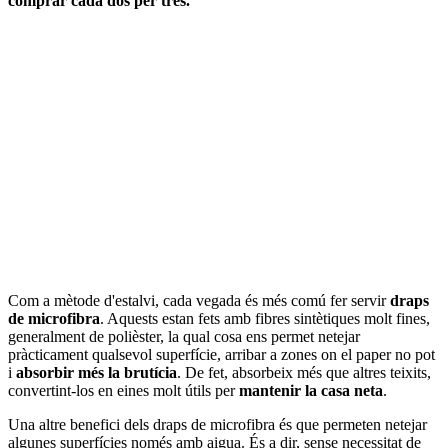
comprar cada dos per tres.
Com a mètode d'estalvi, cada vegada és més comú fer servir
draps
de microfibra
. Aquests estan fets amb fibres sintètiques molt fines,
generalment de polièster, la qual cosa ens permet netejar
pràcticament qualsevol superfície, arribar a zones on el paper no pot
i
absorbir més la brutícia
. De fet, absorbeix més que altres teixits,
convertint-los en eines molt útils per
mantenir la casa neta
.
Una altre benefici dels draps de microfibra és que permeten netejar
algunes superfícies només amb aigua. És a dir, sense necessitat de