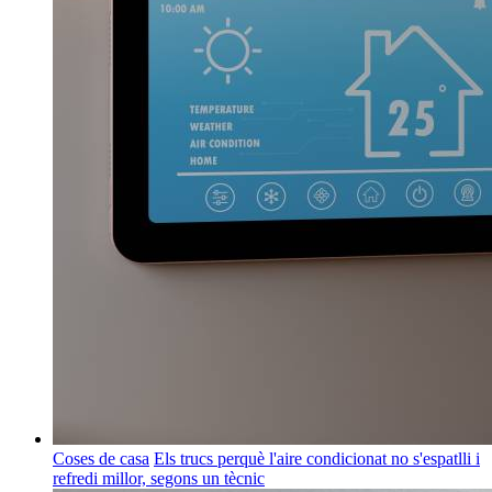
Coses de casa
Els trucs perquè l'aire condicionat no s'espatlli i
refredi millor, segons un tècnic