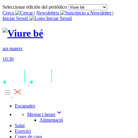
Seleccionar edición del periódico
Cerca
|
Newsletters
|
Iniciar Sessió
ara mateix
10:30
Escapades
expand_more
Menjar i beure
Alimentació
Salut
Exercici
Coses de casa