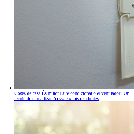
Coses de casa
És millor l'aire condicionat o el ventilador? Un
tècnic de climatització esvaeix tots els dubtes