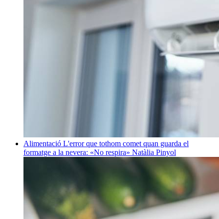
Alimentació
L'error que tothom comet quan guarda el
formatge a la nevera: «No respira»
Natàlia Pinyol