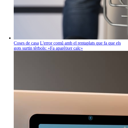
Coses de casa
L'error comú amb el rentaplats que fa que els
gots surtin tèrbols: «Fa aparèixer calç»