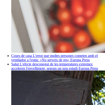
Coses de casa
L'error que moltes persones cometen amb el
ventilador a l'estiu: «No serveix de res»
Europa Press
Salut
L'efecte desconegut de les temperatures extremes:
acceleren l'envelliment, segons un nou estudi
Europa Press