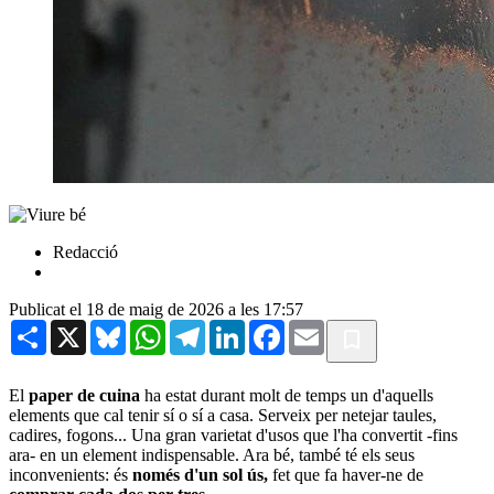
Redacció
Publicat el 18 de maig de 2026 a les 17:57
Share
X
Bluesky
WhatsApp
Telegram
LinkedIn
Facebook
Email
El
paper de cuina
ha estat durant molt de temps un d'aquells
elements que cal tenir sí o sí a casa. Serveix per netejar taules,
cadires, fogons... Una gran varietat d'usos que l'ha convertit -fins
ara- en un element indispensable. Ara bé, també té els seus
inconvenients: és
només d'un sol ús,
fet que fa haver-ne de