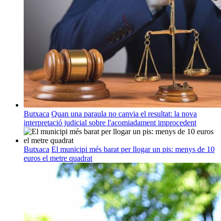
Butxaca
Quan una paraula no canvia el resultat: la nova
interpretació judicial sobre l'acomiadament improcedent
Butxaca
El municipi més barat per llogar un pis: menys de 10
euros el metre quadrat