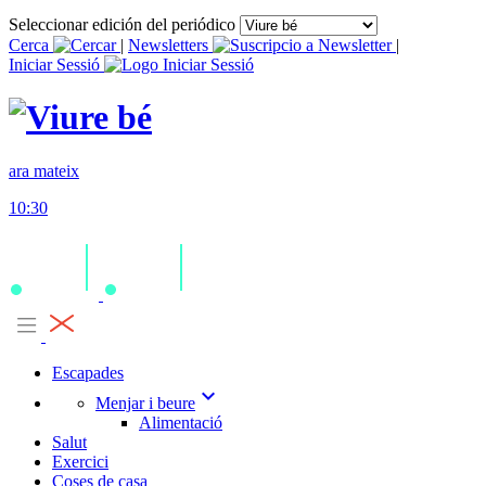
Seleccionar edición del periódico
Cerca
|
Newsletters
|
Iniciar Sessió
ara mateix
10:30
Escapades
expand_more
Menjar i beure
Alimentació
Salut
Exercici
Coses de casa