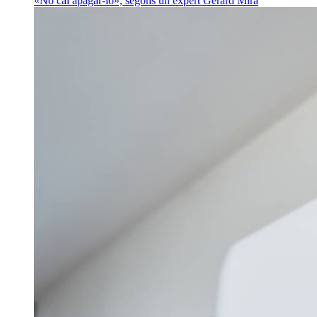
«No cal apagar-lo», segons un expert
Gerard Mira