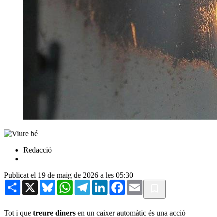
Redacció
Publicat el 19 de maig de 2026 a les 05:30
Share
X
Bluesky
WhatsApp
Telegram
LinkedIn
Facebook
Email
Tot i que
treure diners
en un caixer automàtic és una acció