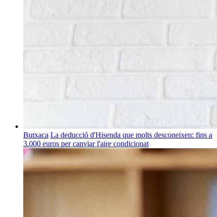
Butxaca
La deducció d'Hisenda que molts desconeixen: fins a
3.000 euros per canviar l'aire condicionat