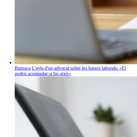
Butxaca
L'avís d'un advocat sobre les baixes laborals: «Et
poden acomiadar si fas això»