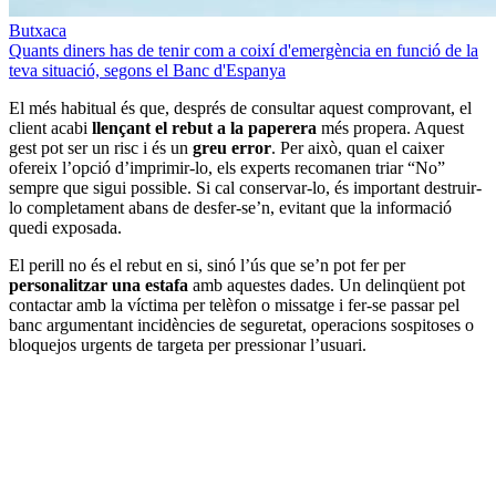
Butxaca
Quants diners has de tenir com a coixí d'emergència en funció de la
teva situació, segons el Banc d'Espanya
El més habitual és que, després de consultar aquest comprovant, el
client acabi
llençant el rebut a la paperera
més propera. Aquest
gest pot ser un risc i és un
greu error
. Per això, quan el caixer
ofereix l’opció d’imprimir-lo, els experts recomanen triar “No”
sempre que sigui possible. Si cal conservar-lo, és important destruir-
lo completament abans de desfer-se’n, evitant que la informació
quedi exposada.
El perill no és el rebut en si, sinó l’ús que se’n pot fer per
personalitzar una estafa
amb aquestes dades. Un delinqüent pot
contactar amb la víctima per telèfon o missatge i fer-se passar pel
banc argumentant incidències de seguretat, operacions sospitoses o
bloquejos urgents de targeta per pressionar l’usuari.