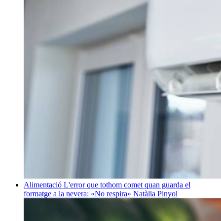
Alimentació
L'error que tothom comet quan guarda el
formatge a la nevera: «No respira»
Natàlia Pinyol