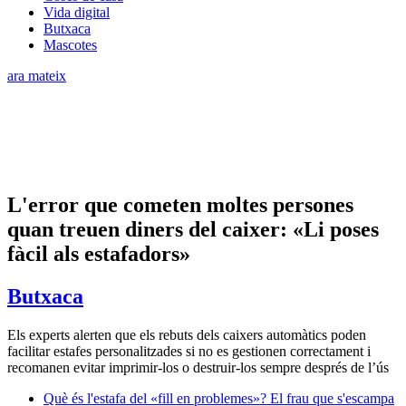
Vida digital
Butxaca
Mascotes
ara mateix
L'error que cometen moltes persones
quan treuen diners del caixer: «Li poses
fàcil als estafadors»
Butxaca
Els experts alerten que els rebuts dels caixers automàtics poden
facilitar estafes personalitzades si no es gestionen correctament i
recomanen evitar imprimir-los o destruir-los sempre després de l’ús
Què és l'estafa del «fill en problemes»? El frau que s'escampa