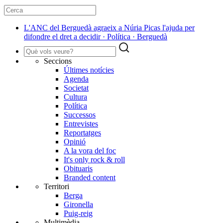
L'ANC del Berguedà agraeix a Núria Picas l'ajuda per
difondre el dret a decidir · Política · Berguedà
Seccions
Últimes notícies
Agenda
Societat
Cultura
Política
Successos
Entrevistes
Reportatges
Opinió
A la vora del foc
It's only rock & roll
Obituaris
Branded content
Territori
Berga
Gironella
Puig-reig
Multimèdia