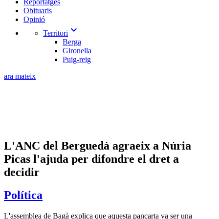
Reportatges
Obituaris
Opinió
expand_more
Territori
Berga
Gironella
Puig-reig
ara mateix
L'ANC del Berguedà agraeix a Núria
Picas l'ajuda per difondre el dret a
decidir
Política
L'assemblea de Bagà explica que aquesta pancarta va ser una