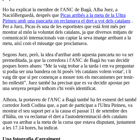
Ho ha explicat la membre de l'ANC de Bagà, Alba Juez, a
NacióBerguedà, després que
Picas arribés a la meta de la Ultra
Pirineu amb una pancarta on reclamava el dret a vot dels catalans
.
Per a Juez, Picas és una de les esportistes que està fent més per
mostrar al món la voluntat dels catalans, ja que diversos mitjans de
comunicació internacionals van captar la seva imatge arribant a la
meta, així com el missatge que proclamava.
Segons Juez, però, la idea d'arribar amb aquesta pancarta no va ser
premeditada, ja que la corredora i l'ANC de Bagà ho van decidir
poques hores abans: “Me la vaig trobar a la tarda i em va preguntar
si podia ser una bandera on hi posés 'els catalans volem votar', i li
vaig dir que sí per començar a moure tots els mecanismes per tenir-
ho enllestit”. Juez també ha precisat que es va decidir apostar per
una senyera perquè tothom s'hi veiés identificat.
Alhora, la portaveu de l'ANC a Bagà també ha fet esment del també
corredor Jordi Codina que, a part de participar a l'Ultra Pirineu, va
mostrar el seu suport per a la causa el passat 11 de setembre des
d'Itàlia, on va reclamar el dret a l'autodeterminació dels catalans
quan va arribar a la meta de la cursa que estava disputant, justament
a les 17.14 hores, ha indicat.
Una fotografia d'agraïment