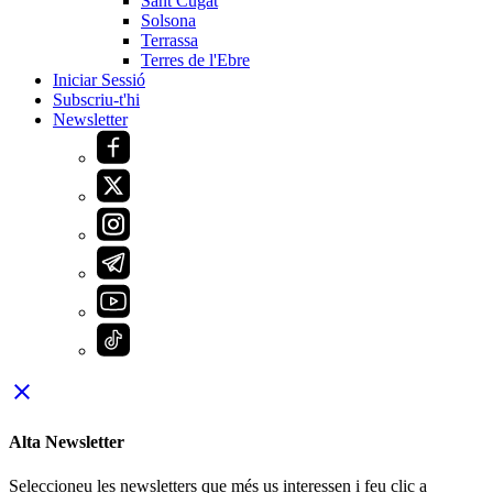
Sant Cugat
Solsona
Terrassa
Terres de l'Ebre
Iniciar Sessió
Subscriu-t'hi
Newsletter
close
Alta Newsletter
Seleccioneu les newsletters que més us interessen i feu clic a