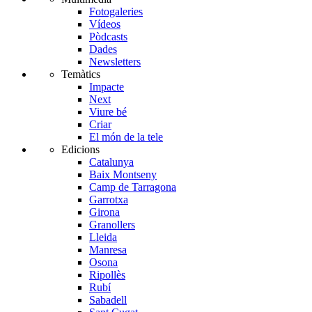
Fotogaleries
Vídeos
Pòdcasts
Dades
Newsletters
Temàtics
Impacte
Next
Viure bé
Criar
El món de la tele
Edicions
Catalunya
Baix Montseny
Camp de Tarragona
Garrotxa
Girona
Granollers
Lleida
Manresa
Osona
Ripollès
Rubí
Sabadell