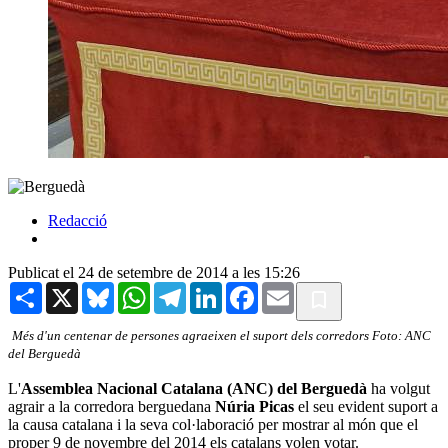
Redacció
Publicat el 24 de setembre de 2014 a les 15:26
Share
X
Bluesky
WhatsApp
Telegram
LinkedIn
Facebook
Email
Més d'un centenar de persones agraeixen el suport dels corredors Foto: ANC
del Berguedà
L'
Assemblea Nacional Catalana (ANC) del Berguedà
ha volgut
agrair a la corredora berguedana
Núria Picas
el seu evident suport a
la causa catalana i la seva col·laboració per mostrar al món que el
proper 9 de novembre del 2014 els catalans volen votar.