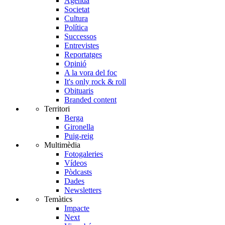
Agenda
Societat
Cultura
Política
Successos
Entrevistes
Reportatges
Opinió
A la vora del foc
It's only rock & roll
Obituaris
Branded content
Territori
Berga
Gironella
Puig-reig
Multimèdia
Fotogaleries
Vídeos
Pòdcasts
Dades
Newsletters
Temàtics
Impacte
Next