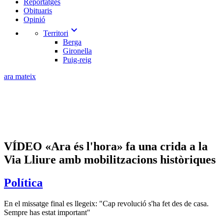
Reportatges
Obituaris
Opinió
expand_more
Territori
Berga
Gironella
Puig-reig
ara mateix
VÍDEO «Ara és l'hora» fa una crida a la
Via Lliure amb mobilitzacions històriques
Política
En el missatge final es llegeix: "Cap revolució s'ha fet des de casa.
Sempre has estat important"