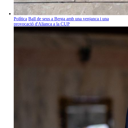
Política
Ball de seus a Berga amb una venjança i una
provocació d'Aliança a la CUP