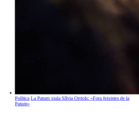
Política
La Patum xiula Sílvia Orriols: «Fora feixistes de la
Patum»