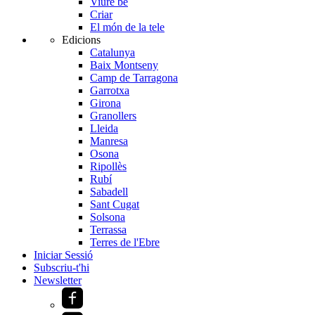
Viure bé
Criar
El món de la tele
Edicions
Catalunya
Baix Montseny
Camp de Tarragona
Garrotxa
Girona
Granollers
Lleida
Manresa
Osona
Ripollès
Rubí
Sabadell
Sant Cugat
Solsona
Terrassa
Terres de l'Ebre
Iniciar Sessió
Subscriu-t'hi
Newsletter