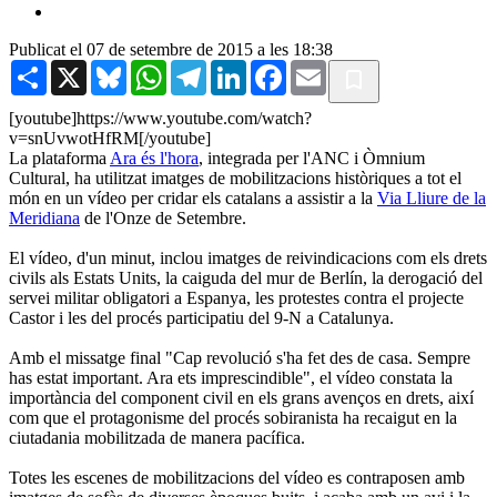
Publicat el 07 de setembre de 2015 a les 18:38
Share
X
Bluesky
WhatsApp
Telegram
LinkedIn
Facebook
Email
[youtube]https://www.youtube.com/watch?
v=snUvwotHfRM[/youtube]
La plataforma
Ara és l'hora
, integrada per l'ANC i Òmnium
Cultural, ha utilitzat imatges de mobilitzacions històriques a tot el
món en un vídeo per cridar els catalans a assistir a la
Via Lliure de la
Meridiana
de l'Onze de Setembre.
El vídeo, d'un minut, inclou imatges de reivindicacions com els drets
civils als Estats Units, la caiguda del mur de Berlín, la derogació del
servei militar obligatori a Espanya, les protestes contra el projecte
Castor i les del procés participatiu del 9-N a Catalunya.
Amb el missatge final "Cap revolució s'ha fet des de casa. Sempre
has estat important. Ara ets imprescindible", el vídeo constata la
importància del component civil en els grans avenços en drets, així
com que el protagonisme del procés sobiranista ha recaigut en la
ciutadania mobilitzada de manera pacífica.
Totes les escenes de mobilitzacions del vídeo es contraposen amb