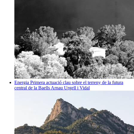
Energia
Primera actuació clau sobre el terreny de la futura
central de la Baells
Arnau Urgell i Vidal