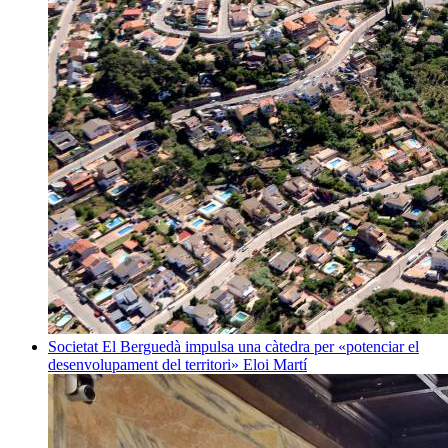
Societat
El Berguedà impulsa una càtedra per «potenciar el
desenvolupament del territori»
Eloi Martí