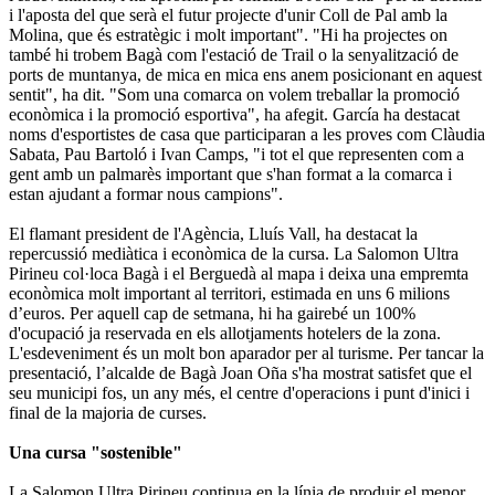
i l'aposta del que serà el futur projecte d'unir Coll de Pal amb la
Molina, que és estratègic i molt important". "Hi ha projectes on
també hi trobem Bagà com l'estació de Trail o la senyalització de
ports de muntanya, de mica en mica ens anem posicionant en aquest
sentit", ha dit. "Som una comarca on volem treballar la promoció
econòmica i la promoció esportiva", ha afegit. García ha destacat
noms d'esportistes de casa que participaran a les proves com Clàudia
Sabata, Pau Bartoló i Ivan Camps, "i tot el que representen com a
gent amb un palmarès important que s'han format a la comarca i
estan ajudant a formar nous campions".
El flamant president de l'Agència, Lluís Vall, ha destacat la
repercussió mediàtica i econòmica de la cursa. La Salomon Ultra
Pirineu col·loca Bagà i el Berguedà al mapa i deixa una empremta
econòmica molt important al territori, estimada en uns 6 milions
d’euros. Per aquell cap de setmana, hi ha gairebé un 100%
d'ocupació ja reservada en els allotjaments hotelers de la zona.
L'esdeveniment és un molt bon aparador per al turisme. Per tancar la
presentació, l’alcalde de Bagà Joan Oña s'ha mostrat satisfet que el
seu municipi fos, un any més, el centre d'operacions i punt d'inici i
final de la majoria de curses.
Una cursa "sostenible"
La Salomon Ultra Pirineu continua en la línia de produir el menor