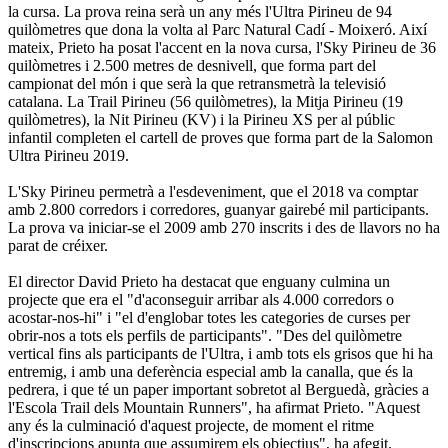
la cursa. La prova reina serà un any més l'Ultra Pirineu de 94
quilòmetres que dona la volta al Parc Natural Cadí - Moixeró. Així
mateix, Prieto ha posat l'accent en la nova cursa, l'Sky Pirineu de 36
quilòmetres i 2.500 metres de desnivell, que forma part del
campionat del món i que serà la que retransmetrà la televisió
catalana. La Trail Pirineu (56 quilòmetres), la Mitja Pirineu (19
quilòmetres), la Nit Pirineu (KV) i la Pirineu XS per al públic
infantil completen el cartell de proves que forma part de la Salomon
Ultra Pirineu 2019.
L'Sky Pirineu permetrà a l'esdeveniment, que el 2018 va comptar
amb 2.800 corredors i corredores, guanyar gairebé mil participants.
La prova va iniciar-se el 2009 amb 270 inscrits i des de llavors no ha
parat de créixer.
El director David Prieto ha destacat que enguany culmina un
projecte que era el "d'aconseguir arribar als 4.000 corredors o
acostar-nos-hi" i "el d'englobar totes les categories de curses per
obrir-nos a tots els perfils de participants". "Des del quilòmetre
vertical fins als participants de l'Ultra, i amb tots els grisos que hi ha
entremig, i amb una deferència especial amb la canalla, que és la
pedrera, i que té un paper important sobretot al Berguedà, gràcies a
l'Escola Trail dels Mountain Runners", ha afirmat Prieto. "Aquest
any és la culminació d'aquest projecte, de moment el ritme
d'inscripcions apunta que assumirem els objectius", ha afegit.