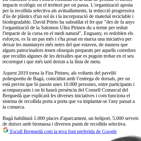
impacte ecològic en el territori per on passa. L'organització aposta
per la recollida selectiva als avituallaments, la reducció progressiva
d'ús de plàstics d'un sol ús i la incorporació de material reciclable i
biodegradable. David Prieto ha subratllat el fet que "des de fa anys
l'organització de la Salomon Ultra Pirineu du a terme per reduir
l'impacte de la cursa en el medi natural". Enguany, es redoblen els
esforços, es fa un pas més i s'ha posat en marxa una iniciativa per
deixar les muntanyes més netes del que estaven, de manera que
alguns patrocinadors tenen obsequis preparats per aquells corredors
que recullin algunes de les deixalles que es puguin trobar en el seu
recorregut i que més tard deixin a la línia de meta.
Aquest 2019 torna la Fira Pirineu, als voltants del pavelló
poliesportiu de Bagà, coincidint amb l’entrega de dorsals, per on
està previst que hi passin unes 10.000 persones, entre participants i
acompanyants i on hi haurà presència del Consell Comarcal del
Berguedà que explicarà les diverses iniciatives i com funciona el
sistema de recollida porta a porta que va implantar-se l'any passat a
la comarca.
Bagà habilitarà 1.000 places d'aparcament, un heliport, 5.000 serveis
de dutxes amb biomassa i diversos punts de recollida selectiva.
Escull Berguedà com la teva font preferida de Google