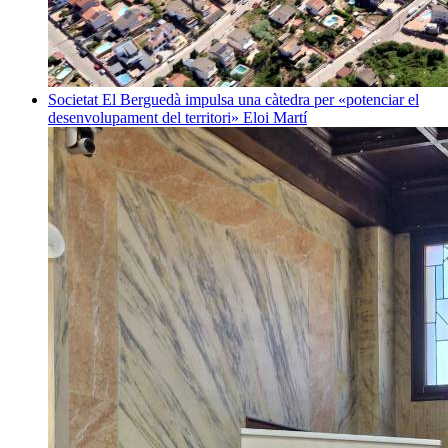
Societat
El Berguedà impulsa una càtedra per «potenciar el
desenvolupament del territori»
Eloi Martí