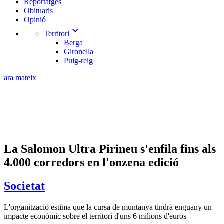
Reportatges
Obituaris
Opinió
expand_more
Territori
Berga
Gironella
Puig-reig
ara mateix
La Salomon Ultra Pirineu s'enfila fins als
4.000 corredors en l'onzena edició
Societat
L'organització estima que la cursa de muntanya tindrà enguany un
impacte econòmic sobre el territori d'uns 6 milions d'euros