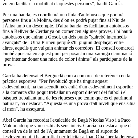
volem facilitar la mobilitat d'aquestes persones", ha dit García.
Per una banda, es coordinarà una línia d'autobusos que portarà
persones fins a la Molina, des d'on es podrà pujar fins al Niu de
l'Àliga amb un descompte. D'altra banda, es facilitaran autobusos
fins a Bellver de Cerdanya on comencen algunes proves, i hi haurà
autobusos que aniran a Gósol, un dels punts "gairebé intermedis
avançats" de l'Ultra Pirineu perquè s'hi puguin desplaçar, entre
altres, aquells que vulguin animar els corredors. El consell comarcal
també apostarà en aquest punt per posar-hi una xaranga d'animació
"per intentar donar una mica de color i ànims" als participants de la
prova.
García ha defensat el Berguedà com a comarca de referència en la
pràctica esportiva. "Per l'evolució que ha tingut aquest
esdeveniment, ha transcendit més enllà d'un esdeveniment esportiu:
a la comarca s'ha pogut treballar un esport diferent del futbol i el
bàsquet treballant una de les riqueses que tenim que és el patrimoni
natural", ha destacat. "Aquesta és una prova d'alt nivell que ens situa
al món", ha assegurat.
Abel García ha recordat l'exalcalde de Bagà Nicolás Viso i a Paco
Maldonado que van ser-hi als seus inicis. García ha destacat que el
consell va de la mà de l'Ajuntament de Bagà en el suport de
l'esdeveniment, i ha aprofitat per felicitar a Joan Oña "per la defensa