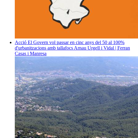
Acció
El Govern vol passar en cinc anys del 50 al 100%
d'urbanitzacions amb tallafocs
Arnau Urgell i Vidal | Ferran
Casas i Manresa