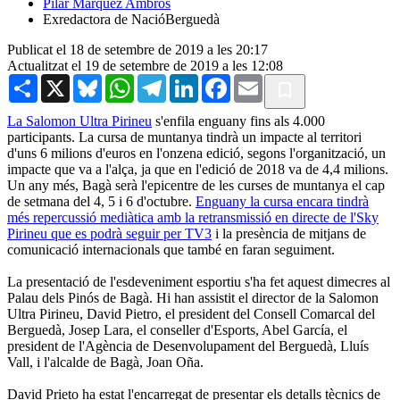
Pilar Màrquez Ambròs
Exredactora de NacióBerguedà
Publicat el 18 de setembre de 2019 a les 20:17
Actualitzat el 19 de setembre de 2019 a les 12:08
Share
X
Bluesky
WhatsApp
Telegram
LinkedIn
Facebook
Email
La Salomon Ultra Pirineu
s'enfila enguany fins als 4.000
participants. La cursa de muntanya tindrà un impacte al territori
d'uns 6 milions d'euros en l'onzena edició, segons l'organització, un
impacte que va a l'alça, ja que en l'edició de 2018 va de 4,4 milions.
Un any més, Bagà serà l'epicentre de les curses de muntanya el cap
de setmana del 4, 5 i 6 d'octubre.
Enguany la cursa encara tindrà
més repercussió mediàtica amb la retransmissió en directe de l'Sky
Pirineu que es podrà seguir per TV3
i la presència de mitjans de
comunicació internacionals que també en faran seguiment.
La presentació de l'esdeveniment esportiu s'ha fet aquest dimecres al
Palau dels Pinós de Bagà. Hi han assistit el director de la Salomon
Ultra Pirineu, David Pietro, el president del Consell Comarcal del
Berguedà, Josep Lara, el conseller d'Esports, Abel García, el
president de l'Agència de Desenvolupament del Berguedà, Lluís
Vall, i l'alcalde de Bagà, Joan Oña.
David Prieto ha estat l'encarregat de presentar els detalls tècnics de