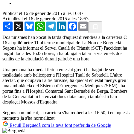
Publicat el 16 de gener de 2015 a les 16:47
Actualitzat el 16 de gener de 2015 a les 18:53
Share
X
Bluesky
WhatsApp
Telegram
LinkedIn
Facebook
Email
Dos turismes han xocat la tarda d'aquest divendres a la carretera C-
16 al quilòmetre 11 al terme municipal de La Nou de Berguedà.
Segons ha informat el Servei Català de Trànsit (SCT) l'accident ha
tingut lloc a les 16.06 hores, i ha obligat a tallar la via en els dos
sentits de la circulació durant gairebé una hora.
Una persona ha quedat ferida en estat greu i ha hagut de ser
traslladada amb helicòpter a l'Hospital Taulí de Sabadell. L'altre
afectat, que ocupava l'altre turisme, ha quedat en estat menys greu i
una ambulància del Sistema d'Emergències Mèdiques (SEM) l'ha
portat fins a l'Hospital Comarcal Sant Bernabé de Berga. Bombers
de la Generalitat hi ha enviat dues dotacions, i també s'hi han
desplaçat Mossos d'Esquadra.
Segons han indicat, la carretera s'ha reobert a les 16.50, i en aquests
moments ja s'ha normalitzat.
Escull Berguedà com la teva font preferida de Google