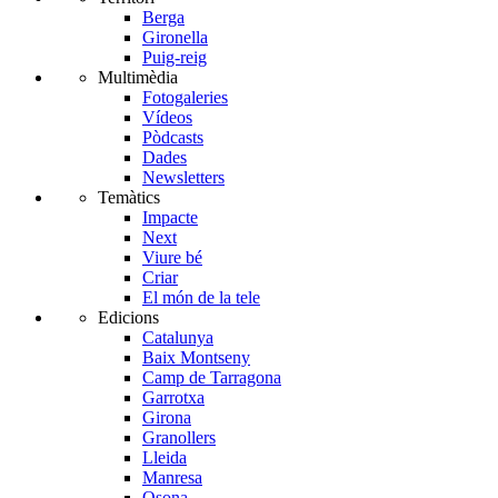
Berga
Gironella
Puig-reig
Multimèdia
Fotogaleries
Vídeos
Pòdcasts
Dades
Newsletters
Temàtics
Impacte
Next
Viure bé
Criar
El món de la tele
Edicions
Catalunya
Baix Montseny
Camp de Tarragona
Garrotxa
Girona
Granollers
Lleida
Manresa
Osona