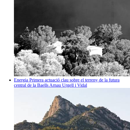
Energia
Primera actuació clau sobre el terreny de la futura
central de la Baells
Arnau Urgell i Vidal