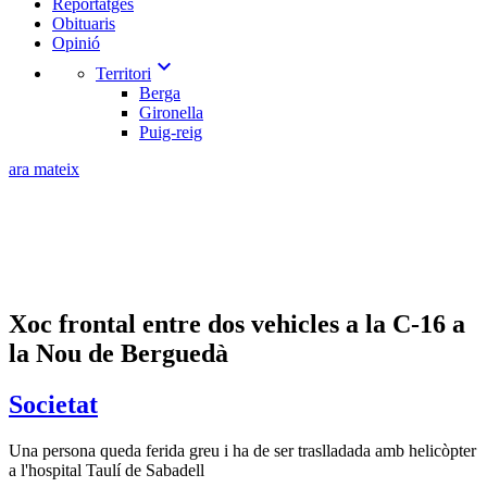
Reportatges
Obituaris
Opinió
expand_more
Territori
Berga
Gironella
Puig-reig
ara mateix
Xoc frontal entre dos vehicles a la C-16 a
la Nou de Berguedà
Societat
Una persona queda ferida greu i ha de ser traslladada amb helicòpter
a l'hospital Taulí de Sabadell