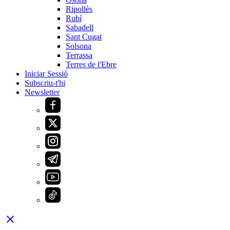
Ripollès
Rubí
Sabadell
Sant Cugat
Solsona
Terrassa
Terres de l'Ebre
Iniciar Sessió
Subscriu-t'hi
Newsletter
close