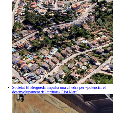
Societat
El Berguedà impulsa una càtedra per «potenciar el
desenvolupament del territori»
Eloi Martí