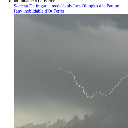
Societat
De fregar la medalla als Jocs Olímpics a la Patum:
l'any inoblidable d'Ot Ferrer