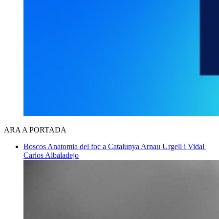
ARA A PORTADA
Boscos
Anatomia del foc a Catalunya
Arnau Urgell i Vidal |
Carlos Albaladejo