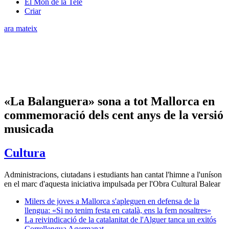
El Món de la Tele
Criar
ara mateix
«La Balanguera» sona a tot Mallorca en
commemoració dels cent anys de la versió
musicada
Cultura
Administracions, ciutadans i estudiants han cantat l'himne a l'uníson
en el marc d'aquesta iniciativa impulsada per l'Obra Cultural Balear
Milers de joves a Mallorca s'apleguen en defensa de la
llengua: «Si no tenim festa en català, ens la fem nosaltres»
La reivindicació de la catalanitat de l'Alguer tanca un exitós
Correllengua Agermanat