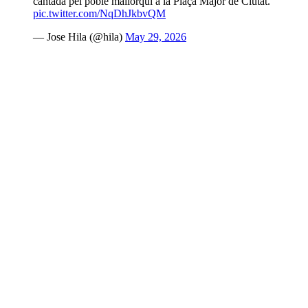
cantada pel poble mallorquí a la Plaça Major de Ciutat.
pic.twitter.com/NqDhJkbvQM
— Jose Hila (@hila)
May 29, 2026