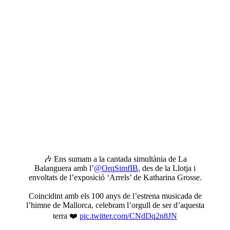
🎶 Ens sumam a la cantada simultània de La
Balanguera amb l’
@OrqSimfIB
, des de la Llotja i
envoltats de l’exposició ‘Arrels’ de Katharina Grosse.
Coincidint amb els 100 anys de l’estrena musicada de
l’himne de Mallorca, celebram l’orgull de ser d’aquesta
terra ❤️
pic.twitter.com/CNdDq2n8JN