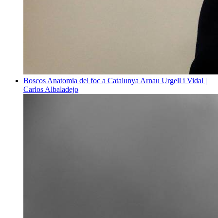
Boscos
Anatomia del foc a Catalunya
Arnau Urgell i Vidal |
Carlos Albaladejo