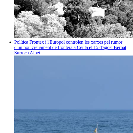
Política
Frontex i l'Europol controlen les xarxes pel rumor
d'un nou creuament de frontera a Ceuta el 15 d'agost
Bernat
Surroca Albet