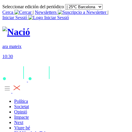
Seleccionar edición del periódico
Cerca
|
Newsletters
|
Iniciar Sessió
ara mateix
10:30
Política
Societat
Opinió
Impacte
Next
Viure bé