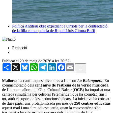
Política
Antifrau obre expedient a Orriols per la contractació
de la filla com a policia de Ripoll
Lluís Girona Boffi
Redacció
Publicat el 29 de maig de 2026 a les 20:52
Share
X
Bluesky
WhatsApp
Telegram
LinkedIn
Facebook
Email
Mallorca
ha cantat aquest divendres a l'uníson
La Balanguera
. En
commemoració dels
cent anys de l'estrena de la versió musicada
de l'himne mallorquí, l'Obra Cultural Balear (
OCB
) ha impulsat una
cantada simultània per celebrar l'efemèride i que ha comptat, fins i
tot, amb el suport de les institucions balears. La iniciativa ha constat
de dues parts: una protagonitzada per més de
250 centres educatius
aquest matí i una altra aquesta tarda, quan la convocatòria s'ha
traslladat a les
places
i els
carrers
dels municipis de l'illa.