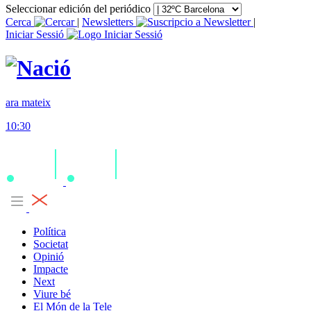
Seleccionar edición del periódico
Cerca
|
Newsletters
|
Iniciar Sessió
ara mateix
10:30
Política
Societat
Opinió
Impacte
Next
Viure bé
El Món de la Tele