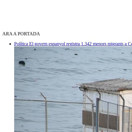
ARA A PORTADA
Política
El govern espanyol registra 1.342 menors migrants a 