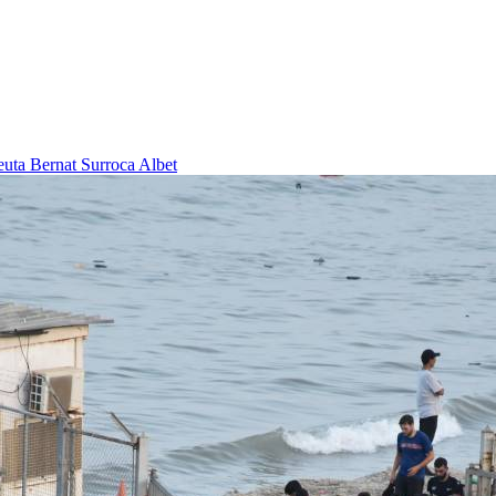
Ceuta
Bernat Surroca Albet