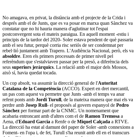
No amagava, en privat, la distància amb el projecte de la Crida i
després amb el de Junts, que es va posar en marxa quan Sànchez va
constatar que no hi hauria manera d'aglutinar tot l'espai
postconvergent sota el mateix paraigua. En aquell moment -estiu i
principis de la tardor del 2020- Soler estava pendent de què passaria
amb el seu futur, perquè corria risc seriós de ser condemnat per
rebel·lió juntament amb Trapero. L'Audiència Nacional, però, els va
absoldre
. Eren els primers processats de primer nivell pel
referèndum que s'estalviaven passar per la presó, a diferència dels
seus
superiors jeràrquics
. La relació amb el major dels Mossos,
això sí, havia quedat tocada.
Un cop absolt, va assumir la direcció general de l'
Autoritat
Catalana de la Competència
(ACCO). Expert en dret mercantil,
un pas com aquest va permetre que Junts -amb el temps va anar
refent ponts amb
Jordi Turull
, de la mateixa manera que mai els va
perdre amb
Josep Rull
- el proposés al govern espanyol de
Pedro
Sánchez
per formar part de la CNMC. Un nomenament que
acabaria entroncant amb d'altres com el de
Ramon Tremosa
a
Aena, d'
Eduard Garcia
a Renfe o de
Miquel Calçada
a RTVE.
La direcció ha estat al damunt del paper de Soler -amb connexions a
Foment- en l'opa i, de fet, Turull s'ha reunit amb ell en el transcurs