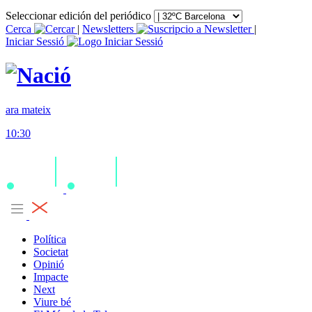
Seleccionar edición del periódico
Cerca
|
Newsletters
|
Iniciar Sessió
ara mateix
10:30
Política
Societat
Opinió
Impacte
Next
Viure bé