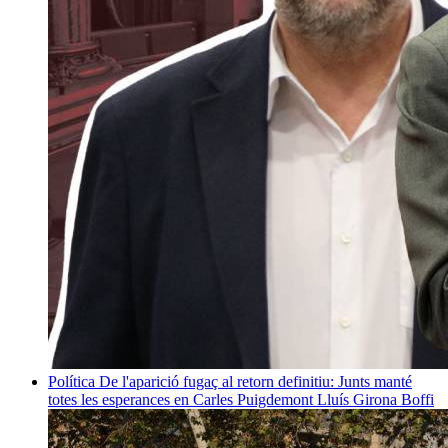
Política
De l'aparició fugaç al retorn definitiu: Junts manté
totes les esperances en Carles Puigdemont
Lluís Girona Boffi