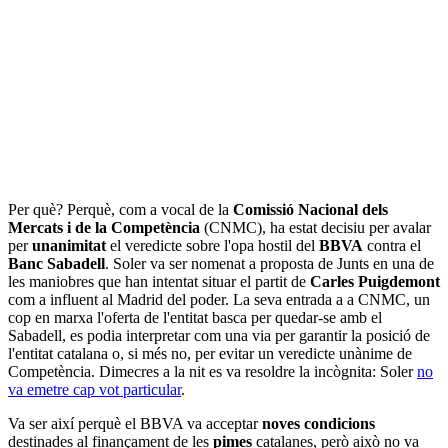
Per què? Perquè, com a vocal de la
Comissió Nacional dels
Mercats i de la Competència
(CNMC), ha estat decisiu per avalar
per
unanimitat
el veredicte sobre l'opa hostil del
BBVA
contra el
Banc Sabadell
. Soler va ser nomenat a proposta de Junts en una de
les maniobres que han intentat situar el partit de
Carles Puigdemont
com a influent al Madrid del poder. La seva entrada a a CNMC, un
cop en marxa l'oferta de l'entitat basca per quedar-se amb el
Sabadell, es podia interpretar com una via per garantir la posició de
l'entitat catalana o, si més no, per evitar un veredicte unànime de
Competència. Dimecres a la nit es va resoldre la incògnita: Soler
no
va emetre cap vot particular
.
Va ser així perquè el BBVA va acceptar
noves condicions
destinades al finançament de les
pimes
catalanes, però això no va