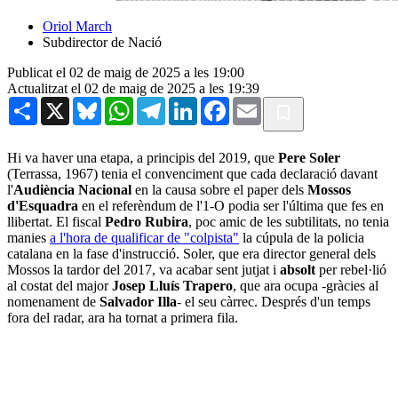
Oriol March
Subdirector de Nació
Publicat el 02 de maig de 2025 a les 19:00
Actualitzat el 02 de maig de 2025 a les 19:39
Share
X
Bluesky
WhatsApp
Telegram
LinkedIn
Facebook
Email
Hi va haver una etapa, a principis del 2019, que
Pere Soler
(Terrassa, 1967) tenia el convenciment que cada declaració davant
l'
Audiència Nacional
en la causa sobre el paper dels
Mossos
d'Esquadra
en el referèndum de l'1-O podia ser l'última que fes en
llibertat. El fiscal
Pedro Rubira
, poc amic de les subtilitats, no tenia
manies
a l'hora de qualificar de "colpista"
la cúpula de la policia
catalana en la fase d'instrucció. Soler, que era director general dels
Mossos la tardor del 2017, va acabar sent jutjat i
absolt
per rebel·lió
al costat del major
Josep Lluís Trapero
, que ara ocupa -gràcies al
nomenament de
Salvador Illa
- el seu càrrec. Després d'un temps
fora del radar, ara ha tornat a primera fila.