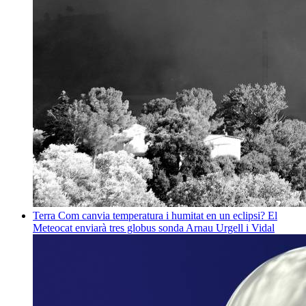
Terra
Com canvia temperatura i humitat en un eclipsi? El
Meteocat enviarà tres globus sonda
Arnau Urgell i Vidal