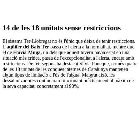
14 de les 18 unitats sense restriccions
El sistema Ter-Llobregat no és l'únic que deixa de tenir restriccions.
L'
aqüífer del Baix Ter
passa de l'alerta a la normalitat, mentre que
el de
Fluvià-Muga
, un dels que aquest hivern havia estat en una
situació més crítica, passa de l'excepcionalitat a l'alerta, encara amb
restriccions. De fet, segons ha destacat Sílvia Paneque, només quatre
de les 18 unitats de les conques internes de Catalunya mantenen
algun tipus de limitació a l'ús de l'aigua. Malgrat això, les
dessalinitzadores continuaran funcionant pràcticament al màxim de
la seva capacitat, concretament al 90%.