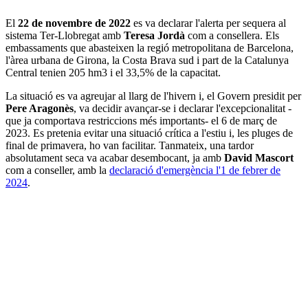
El
22 de novembre de 2022
es va declarar l'alerta per sequera al
sistema Ter-Llobregat amb
Teresa Jordà
com a consellera. Els
embassaments que abasteixen la regió metropolitana de Barcelona,
l'àrea urbana de Girona, la Costa Brava sud i part de la Catalunya
Central tenien 205 hm3 i el 33,5% de la capacitat.
La situació es va agreujar al llarg de l'hivern i, el Govern presidit per
Pere Aragonès
, va decidir avançar-se i declarar l'excepcionalitat -
que ja comportava restriccions més importants- el 6 de març de
2023. Es pretenia evitar una situació crítica a l'estiu i, les pluges de
final de primavera, ho van facilitar. Tanmateix, una tardor
absolutament seca va acabar desembocant, ja amb
David Mascort
com a conseller, amb la
declaració d'emergència l'1 de febrer de
2024
.