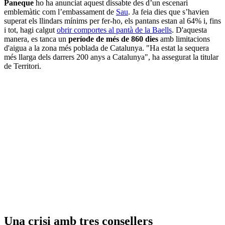
Paneque
ho ha anunciat aquest dissabte des d’un escenari
emblemàtic com l’embassament de
Sau
. Ja feia dies que s’havien
superat els llindars mínims per fer-ho, els pantans estan al 64% i, fins
i tot, hagi calgut
obrir comportes al pantà de la Baells
. D'aquesta
manera, es tanca un
període de més de 860 dies
amb limitacions
d'aigua a la zona més poblada de Catalunya. "Ha estat la sequera
més llarga dels darrers 200 anys a Catalunya", ha assegurat la titular
de Territori.
Una crisi amb tres consellers