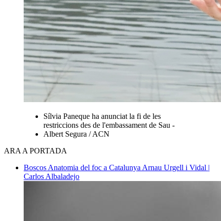
Sílvia Paneque ha anunciat la fi de les
restriccions des de l'embassament de Sau -
Albert Segura / ACN
ARA A PORTADA
Boscos
Anatomia del foc a Catalunya
Arnau Urgell i Vidal |
Carlos Albaladejo