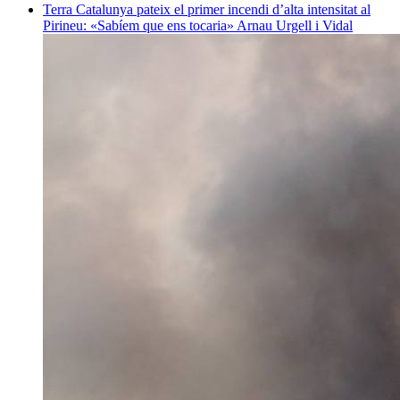
Terra
Catalunya pateix el primer incendi d’alta intensitat al
Pirineu: «Sabíem que ens tocaria»
Arnau Urgell i Vidal