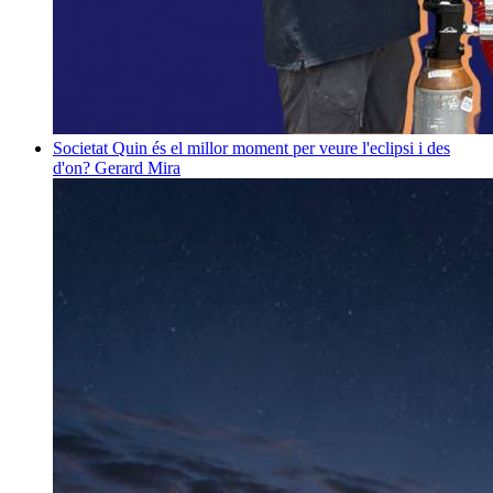
Societat
Quin és el millor moment per veure l'eclipsi i des
d'on?
Gerard Mira