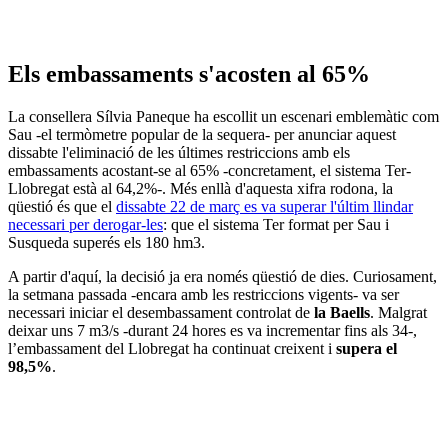
Els embassaments s'acosten al 65%
La consellera Sílvia Paneque ha escollit un escenari emblemàtic com
Sau -el termòmetre popular de la sequera- per anunciar aquest
dissabte l'eliminació de les últimes restriccions amb els
embassaments acostant-se al 65% -concretament, el sistema Ter-
Llobregat està al 64,2%-. Més enllà d'aquesta xifra rodona, la
qüestió és que el
dissabte 22 de març es va superar l'últim llindar
necessari per derogar-les
: que el sistema Ter format per Sau i
Susqueda superés els 180 hm3.
A partir d'aquí, la decisió ja era només qüestió de dies. Curiosament,
la setmana passada -encara amb les restriccions vigents- va ser
necessari iniciar el desembassament controlat de
la Baells
. Malgrat
deixar uns 7 m3/s -durant 24 hores es va incrementar fins als 34-,
l’embassament del Llobregat ha continuat creixent i
supera el
98,5%
.