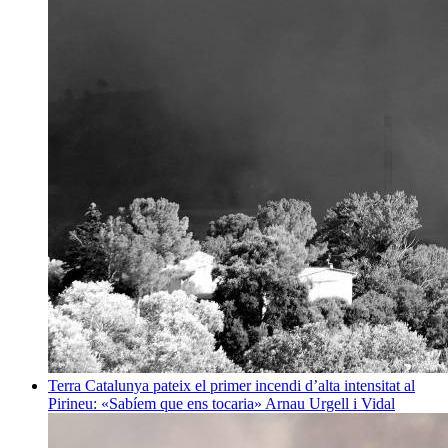
Terra
Catalunya pateix el primer incendi d’alta intensitat al
Pirineu: «Sabíem que ens tocaria»
Arnau Urgell i Vidal