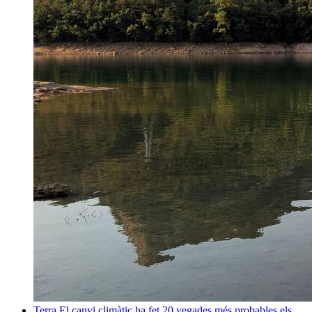
Terra
El canvi climàtic ha fet 20 vegades més probables els