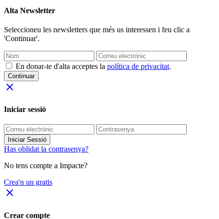
Alta Newsletter
Seleccioneu les newsletters que més us interessen i feu clic a
'Continuar'.
En donar-te d'alta acceptes la
política de privacitat
.
Continuar
close
Iniciar sessió
Iniciar Sessió
Has oblidat la contrasenya?
No tens compte a Impacte?
Crea'n un gratis
close
Crear compte