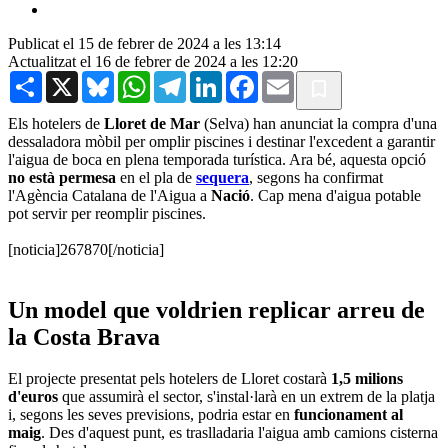
Publicat el 15 de febrer de 2024 a les 13:14
Actualitzat el 16 de febrer de 2024 a les 12:20
Share
X
Bluesky
WhatsApp
Telegram
LinkedIn
Facebook
Email
Els hotelers de
Lloret de Mar
(Selva) han anunciat la compra d'una
dessaladora mòbil per omplir piscines i destinar l'excedent a garantir
l'aigua de boca en plena temporada turística. Ara bé, aquesta opció
no està permesa
en el pla de
sequera
, segons ha confirmat
l'Agència Catalana de l'Aigua a
Nació
. Cap mena d'aigua potable
pot servir per reomplir piscines.
[noticia]267870[/noticia]
Un model que voldrien replicar arreu de
la Costa Brava
El projecte presentat pels hotelers de Lloret costarà
1,5 milions
d'euros
que assumirà el sector, s'instal·larà en un extrem de la platja
i, segons les seves previsions, podria estar en
funcionament al
maig
. Des d'aquest punt, es traslladaria l'aigua amb camions cisterna