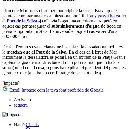
Lloret de Mar no és el primer municipi de la Costa Brava que es
planteja comprar una dessalinitzadora portàtil. L'
any passat ho va fer
el
Port de la Selva
-ja n'havia llogat una anteriorment-, però en
aquest cas per assegurar el
subministrament d'aigua de boca
en
plena temporada turística. La inversió en aquell cas va ser d'uns
600.000 euros.
De fet, l'empresa valenciana que instal·larà la dessaladora mòbil és
la
mateixa que al Port de la Selva
. En el cas de Lloret de Mar,
inicialment la dessaladora es posarà en un extrem de la Platja Gran i
captarà l'aigua de mar directament d'un pou natural que hi ha a la
sorra (amb la qual cosa, segons ha explicat el president del gremi, es
garanteix que ja hi ha un cert filtratge de les partícules).
[impacte]
Escull Impacte com la teva font preferida de Google
Arxivat a
sequera
Nació
Ciutats