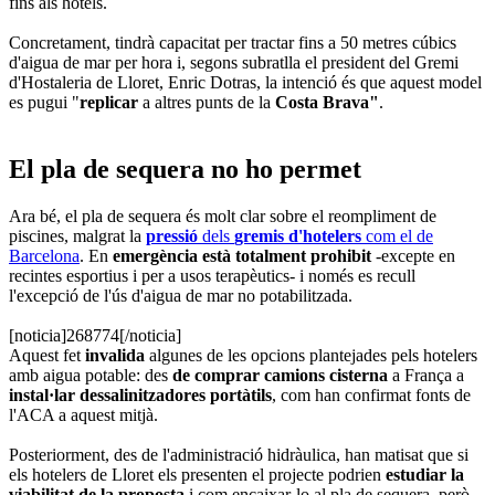
fins als hotels.
Concretament, tindrà capacitat per tractar fins a 50 metres cúbics
d'aigua de mar per hora i, segons subratlla el president del Gremi
d'Hostaleria de Lloret, Enric Dotras, la intenció és que aquest model
es pugui "
replicar
a altres punts de la
Costa Brava"
.
El pla de sequera no ho permet
Ara bé, el pla de sequera és molt clar sobre el reompliment de
piscines, malgrat la
pressió
dels
gremis d'hotelers
com el de
Barcelona
. En
emergència està totalment prohibit
-excepte en
recintes esportius i per a usos terapèutics- i només es recull
l'excepció de l'ús d'aigua de mar no potabilitzada.
[noticia]268774[/noticia]
Aquest fet
invalida
algunes de les opcions plantejades pels hotelers
amb aigua potable: des
de comprar camions cisterna
a França a
instal·lar dessalinitzadores portàtils
, com han confirmat fonts de
l'ACA a aquest mitjà.
Posteriorment, des de l'administració hidràulica, han matisat que si
els hotelers de Lloret els presenten el projecte podrien
estudiar la
viabilitat de la proposta
i com encaixar-lo al pla de sequera, però