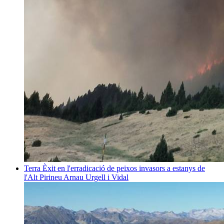
Terra
Èxit en l'erradicació de peixos invasors a estanys de
l'Alt Pirineu
Arnau Urgell i Vidal