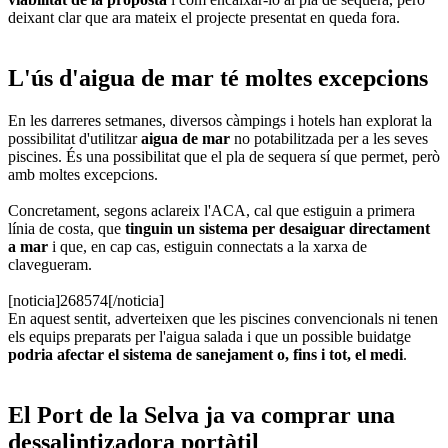
deixant clar que ara mateix el projecte presentat en queda fora.
L'ús d'aigua de mar té moltes excepcions
En les darreres setmanes, diversos càmpings i hotels han explorat la
possibilitat d'utilitzar
aigua de mar
no potabilitzada per a les seves
piscines. És una possibilitat que el pla de sequera sí que permet, però
amb moltes excepcions.
Concretament, segons aclareix l'ACA, cal que estiguin a primera
línia de costa, que
tinguin un sistema per desaiguar directament
a mar
i que, en cap cas, estiguin connectats a la xarxa de
clavegueram.
[noticia]268574[/noticia]
En aquest sentit, adverteixen que les piscines convencionals ni tenen
els equips preparats per l'aigua salada i que un possible buidatge
podria afectar el sistema de sanejament o, fins i tot, el medi
.
El Port de la Selva ja va comprar una
dessalintizadora portàtil