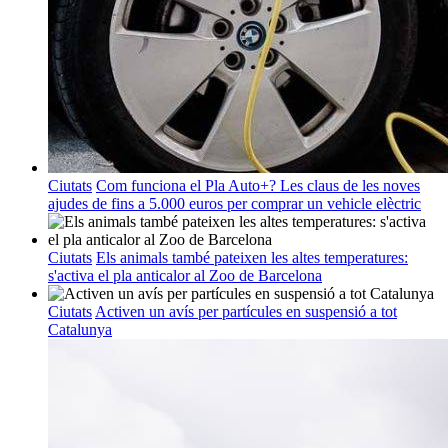
Ciutats
Com funciona el Pla Auto+? Les claus de les noves
ajudes de fins a 5.000 euros per comprar un vehicle elèctric
Ciutats
Els animals també pateixen les altes temperatures:
s'activa el pla anticalor al Zoo de Barcelona
Ciutats
Activen un avís per partícules en suspensió a tot
Catalunya