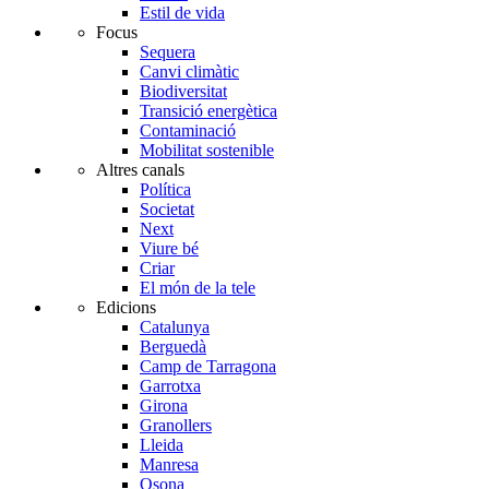
Estil de vida
Focus
Sequera
Canvi climàtic
Biodiversitat
Transició energètica
Contaminació
Mobilitat sostenible
Altres canals
Política
Societat
Next
Viure bé
Criar
El món de la tele
Edicions
Catalunya
Berguedà
Camp de Tarragona
Garrotxa
Girona
Granollers
Lleida
Manresa
Osona