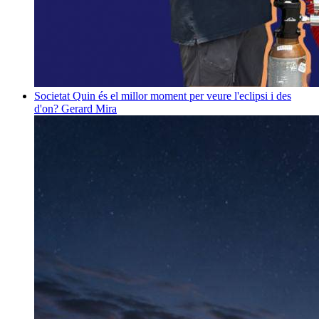
Societat
Quin és el millor moment per veure l'eclipsi i des
d'on?
Gerard Mira