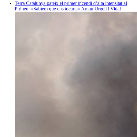
Terra
Catalunya pateix el primer incendi d’alta intensitat al
Pirineu: «Sabíem que ens tocaria»
Arnau Urgell i Vidal