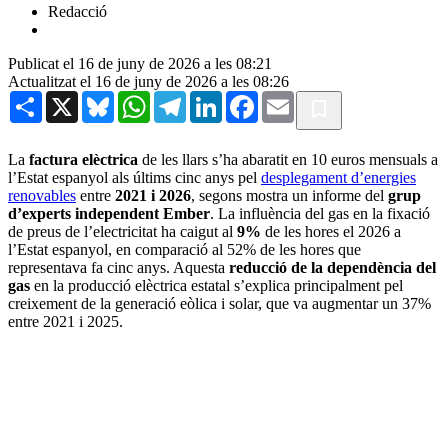
Redacció
Publicat el 16 de juny de 2026 a les 08:21
Actualitzat el 16 de juny de 2026 a les 08:26
Share
X
Bluesky
WhatsApp
Telegram
LinkedIn
Facebook
Email
La
factura elèctrica
de les llars s’ha abaratit en 10 euros mensuals a
l’Estat espanyol als últims cinc anys pel
desplegament d’energies
renovables
entre
2021 i 2026
, segons mostra un informe del
grup
d’experts independent Ember
. La influència del gas en la fixació
de preus de l’electricitat ha caigut al
9%
de les hores el 2026 a
l’Estat espanyol, en comparació al 52% de les hores que
representava fa cinc anys. Aquesta
reducció de la dependència del
gas
en la producció elèctrica estatal s’explica principalment pel
creixement de la generació eòlica i solar, que va augmentar un 37%
entre 2021 i 2025.