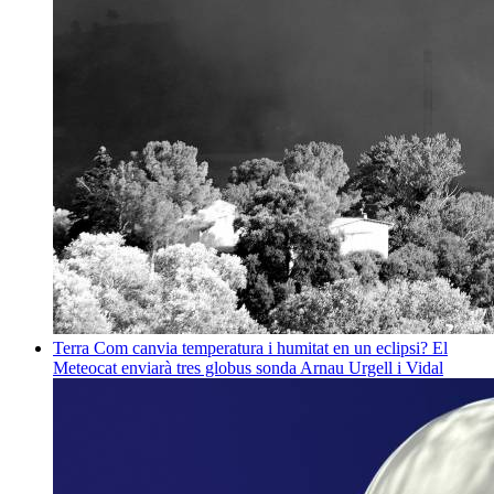
Terra
Com canvia temperatura i humitat en un eclipsi? El
Meteocat enviarà tres globus sonda
Arnau Urgell i Vidal