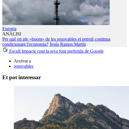
Energia
ANÀLISI
Per què en ple «boom» de les renovables el petroli continua
condicionant l'economia?
Jesús Ramos Martín
Escull Impacte com la teva font preferida de Google
Arxivat a
renovables
Et pot interessar