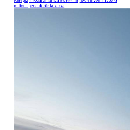
Energia
L'Estat autoritza les elèctriques a invertir 17.900
milions per enfortir la xarxa