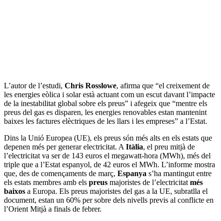
L’autor de l’estudi,
Chris Rosslowe
, afirma que “el creixement de
les energies eòlica i solar està actuant com un escut davant l’impacte
de la inestabilitat global sobre els preus” i afegeix que “mentre els
preus del gas es disparen, les energies renovables estan mantenint
baixes les factures elèctriques de les llars i les empreses” a l’Estat.
Dins la Unió Europea (UE), els preus són més alts en els estats que
depenen més per generar electricitat. A
Itàlia
, el preu mitjà de
l’electricitat va ser de 143 euros el megawatt-hora (MWh), més del
triple que a l’Estat espanyol, de 42 euros el MWh. L’informe mostra
que, des de començaments de març,
Espanya
s’ha mantingut entre
els estats membres amb els
preus
majoristes de l’electricitat
més
baixos
a Europa. Els preus majoristes del gas a la UE, subratlla el
document, estan un 60% per sobre dels nivells previs al conflicte en
l’Orient Mitjà a finals de febrer.