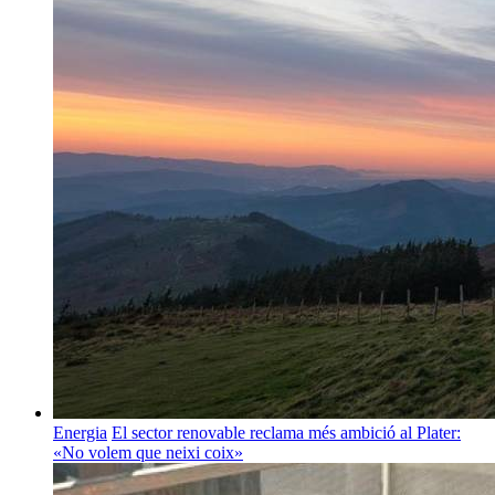
Energia
El sector renovable reclama més ambició al Plater:
«No volem que neixi coix»