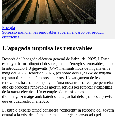
Energia
Sorpasso mundial: les renovables superen el carbó per produir
electricitat
L'apagada impulsa les renovables
Després de l’apagada elèctrica general de l’abril del 2025, l’Estat
espanyol ha mantingut el desplegament d’energies renovables, amb
la introducció 1,3 gigawatts (GW) mensuals nous de mitjana entre
maig del 2025 i febrer del 2026, per sobre dels 1,2 GW de mitjana
registrat durant els 12 mesos anteriors. L’avançament de les
renovables ha anat acompanyat d’una nova normativa que permetrà
que els projectes renovables aportin serveis per reforçar l’estabilitat
de la xarxa elèctrica. Un exemple són els sistemes
d’emmagatzematge amb bateries, la capacitat dels quals està previst
que es quadrupliqui el 2026.
El grup d’experts també considera “coherent” la resposta del govern
central a la crisi de subministrament energètic provocada pel