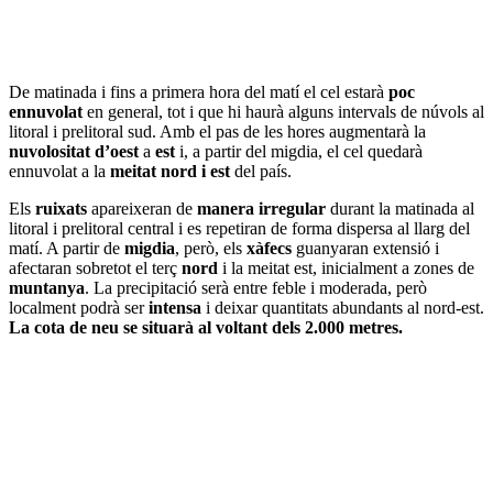
De matinada i fins a primera hora del matí el cel estarà
poc
ennuvolat
en general, tot i que hi haurà alguns intervals de núvols al
litoral i prelitoral sud. Amb el pas de les hores augmentarà la
nuvolositat d’oest
a
est
i, a partir del migdia, el cel quedarà
ennuvolat a la
meitat nord i est
del país.
Els
ruixats
apareixeran de
manera irregular
durant la matinada al
litoral i prelitoral central i es repetiran de forma dispersa al llarg del
matí. A partir de
migdia
, però, els
xàfecs
guanyaran extensió i
afectaran sobretot el terç
nord
i la meitat est, inicialment a zones de
muntanya
. La precipitació serà entre feble i moderada, però
localment podrà ser
intensa
i deixar quantitats abundants al nord-est.
La cota de neu se situarà al voltant dels 2.000 metres.