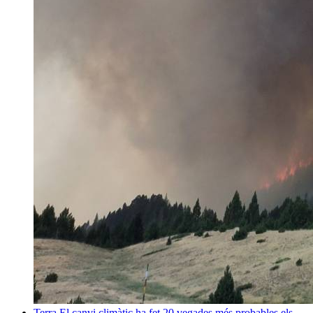
Terra
El canvi climàtic ha fet 20 vegades més probables els