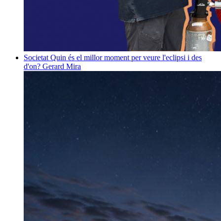
Societat
Quin és el millor moment per veure l'eclipsi i des
d'on?
Gerard Mira