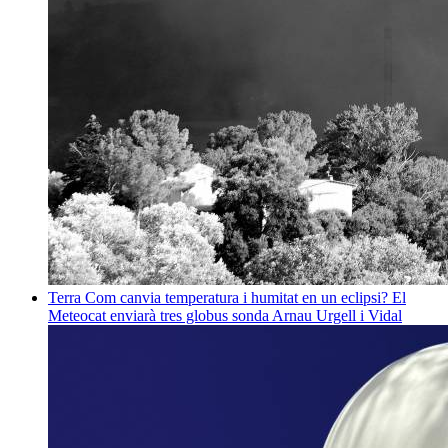
Terra
Com canvia temperatura i humitat en un eclipsi? El
Meteocat enviarà tres globus sonda
Arnau Urgell i Vidal