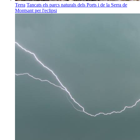
Terra
Tancats els parcs naturals dels Ports i de la Serra de
Montsant per l'eclipsi