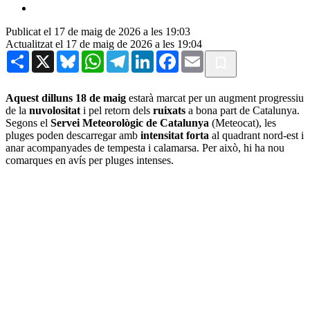
Publicat el 17 de maig de 2026 a les 19:03
Actualitzat el 17 de maig de 2026 a les 19:04
Share
X
Bluesky
WhatsApp
Telegram
LinkedIn
Facebook
Email
Aquest dilluns 18 de maig
estarà marcat per un augment progressiu
de la
nuvolositat
i pel retorn dels
ruixats
a bona part de Catalunya.
Segons el
Servei Meteorològic de Catalunya
(Meteocat), les
pluges poden descarregar amb
intensitat forta
al quadrant nord-est i
anar acompanyades de tempesta i calamarsa. Per això, hi ha nou
comarques en avís per pluges intenses.