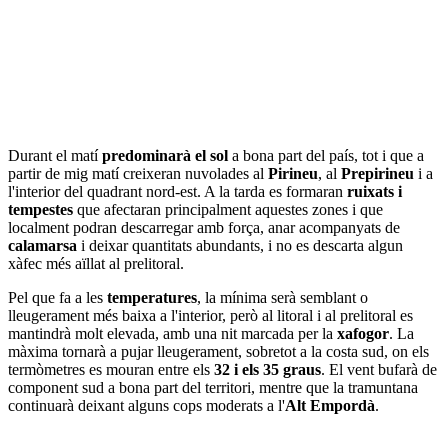
Durant el matí
predominarà el sol
a bona part del país, tot i que a
partir de mig matí creixeran nuvolades al
Pirineu
, al
Prepirineu
i a
l'interior del quadrant nord-est. A la tarda es formaran
ruixats i
tempestes
que afectaran principalment aquestes zones i que
localment podran descarregar amb força, anar acompanyats de
calamarsa
i deixar quantitats abundants, i no es descarta algun
xàfec més aïllat al prelitoral.
Pel que fa a les
temperatures
, la mínima serà semblant o
lleugerament més baixa a l'interior, però al litoral i al prelitoral es
mantindrà molt elevada, amb una nit marcada per la
xafogor
. La
màxima tornarà a pujar lleugerament, sobretot a la costa sud, on els
termòmetres es mouran entre els
32 i els 35 graus
. El vent bufarà de
component sud a bona part del territori, mentre que la tramuntana
continuarà deixant alguns cops moderats a l'
Alt Empordà
.