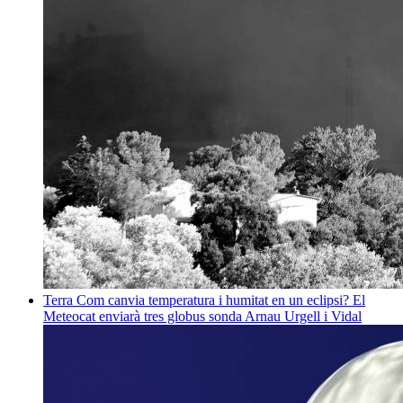
Terra
Com canvia temperatura i humitat en un eclipsi? El
Meteocat enviarà tres globus sonda
Arnau Urgell i Vidal