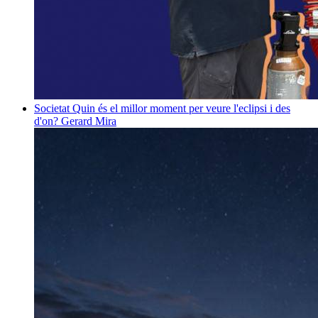
Societat
Quin és el millor moment per veure l'eclipsi i des
d'on?
Gerard Mira