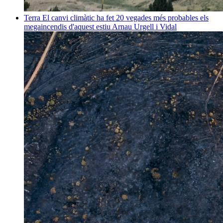
Terra
El canvi climàtic ha fet 20 vegades més probables els
megaincendis d'aquest estiu
Arnau Urgell i Vidal