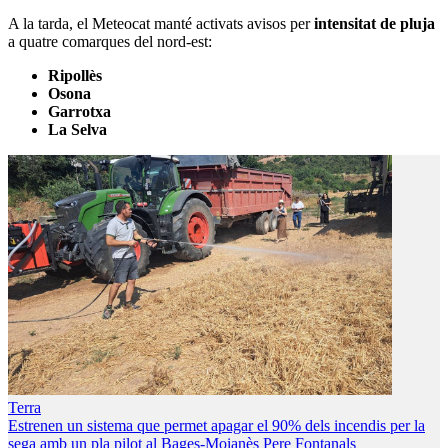
A la tarda, el Meteocat manté activats avisos per
intensitat de pluja
a quatre comarques del nord-est:
Ripollès
Osona
Garrotxa
La Selva
Terra
Estrenen un sistema que permet apagar el 90% dels incendis per la
sega amb un pla pilot al Bages-Moianès
Pere Fontanals