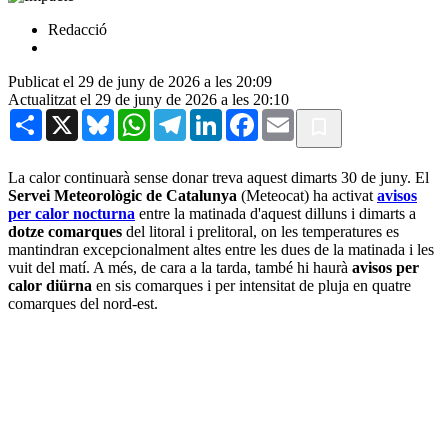
Redacció
Publicat el 29 de juny de 2026 a les 20:09
Actualitzat el 29 de juny de 2026 a les 20:10
Share
X
Bluesky
WhatsApp
Telegram
LinkedIn
Facebook
Email
La calor continuarà sense donar treva aquest dimarts 30 de juny. El
Servei Meteorològic de Catalunya
(Meteocat) ha activat
avisos
per calor nocturna
entre la matinada d'aquest dilluns i dimarts a
dotze comarques
del litoral i prelitoral, on les temperatures es
mantindran excepcionalment altes entre les dues de la matinada i les
vuit del matí. A més, de cara a la tarda, també hi haurà
avisos per
calor diürna
en sis comarques i per intensitat de pluja en quatre
comarques del nord-est.