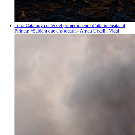
Terra
Catalunya pateix el primer incendi d’alta intensitat al
Pirineu: «Sabíem que ens tocaria»
Arnau Urgell i Vidal