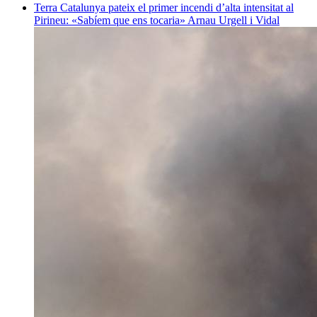
Terra
Catalunya pateix el primer incendi d’alta intensitat al
Pirineu: «Sabíem que ens tocaria»
Arnau Urgell i Vidal