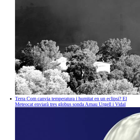
Terra
Com canvia temperatura i humitat en un eclipsi? El
Meteocat enviarà tres globus sonda
Arnau Urgell i Vidal