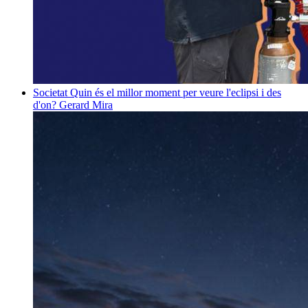
Societat
Quin és el millor moment per veure l'eclipsi i des
d'on?
Gerard Mira