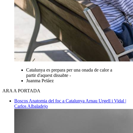
Catalunya es prepara per una onada de calor a
partir d'aquest dissabte -
Juanma Peláez
ARA A PORTADA
Boscos
Anatomia del foc a Catalunya
Arnau Urgell i Vidal |
Carlos Albaladejo