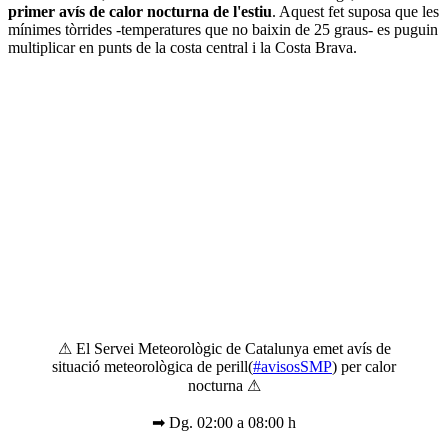
primer avís de calor nocturna de l'estiu
. Aquest fet suposa que les
mínimes tòrrides -temperatures que no baixin de 25 graus- es puguin
multiplicar en punts de la costa central i la Costa Brava.
⚠ El Servei Meteorològic de Catalunya emet avís de
situació meteorològica de perill(
#avisosSMP
) per calor
nocturna ⚠
➡ Dg. 02:00 a 08:00 h