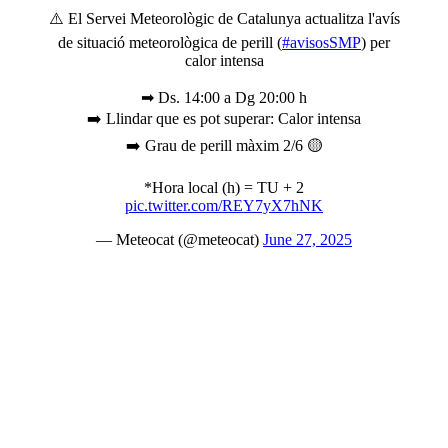
⚠️ El Servei Meteorològic de Catalunya actualitza l'avís
de situació meteorològica de perill (
#avisosSMP
) per
calor intensa
➡ Ds. 14:00 a Dg 20:00 h
➡️ Llindar que es pot superar: Calor intensa
➡️ Grau de perill màxim 2/6 🟡
*Hora local (h) = TU + 2
pic.twitter.com/REY7yX7hNK
— Meteocat (@meteocat)
June 27, 2025