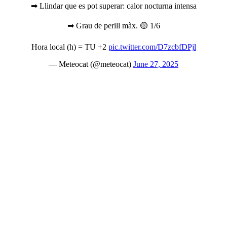
➡ Llindar que es pot superar: calor nocturna intensa
➡ Grau de perill màx. 🟡 1/6
Hora local (h) = TU +2
pic.twitter.com/D7zcbfDPjl
— Meteocat (@meteocat)
June 27, 2025