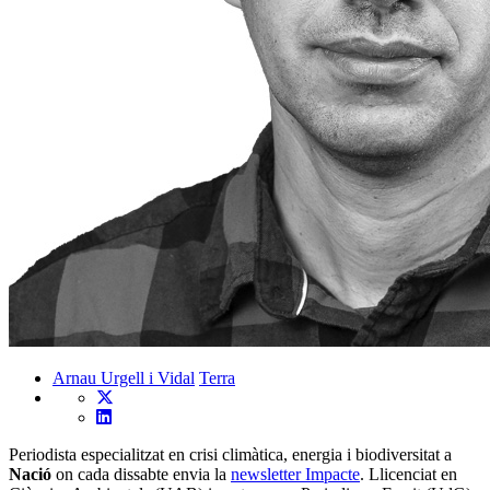
Arnau Urgell i Vidal
Terra
Periodista especialitzat en crisi climàtica, energia i biodiversitat a
Nació
on cada dissabte envia la
newsletter Impacte
. Llicenciat en