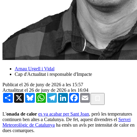
Arnau Urgell i Vidal
Cap d'Actualitat i responsable d'Impacte
Publicat el 26 de juny de 2026 a les 15:57
Actualitzat el 26 de juny de 2026 a les 16:04
Share
X
Bluesky
WhatsApp
Telegram
LinkedIn
Facebook
Email
L'
onada de calor
es va acabar per Sant Joan
, però les temperatures
continuen ben altes a Catalunya. De fet, aquest divendres el
Servei
Meteorològic de Catalunya
ha emès un avís per intensitat de calor en
dues comarques.