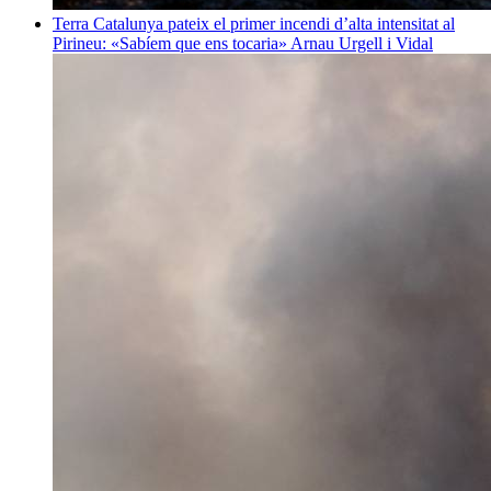
Terra
Catalunya pateix el primer incendi d’alta intensitat al
Pirineu: «Sabíem que ens tocaria»
Arnau Urgell i Vidal