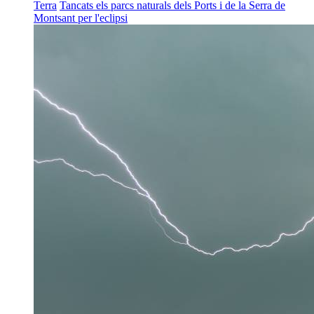
Terra
Tancats els parcs naturals dels Ports i de la Serra de
Montsant per l'eclipsi