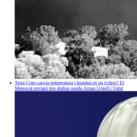
Terra
Com canvia temperatura i humitat en un eclipsi? El
Meteocat enviarà tres globus sonda
Arnau Urgell i Vidal