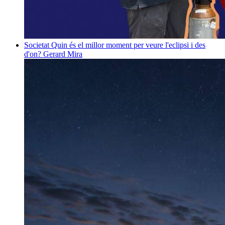
Societat
Quin és el millor moment per veure l'eclipsi i des
d'on?
Gerard Mira