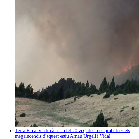
Terra
El canvi climàtic ha fet 20 vegades més probables els
megaincendis d'aquest estiu
Arnau Urgell i Vidal