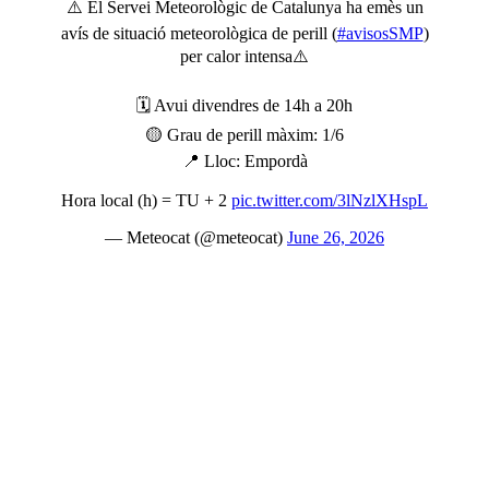
⚠️ El Servei Meteorològic de Catalunya ha emès un
avís de situació meteorològica de perill (
#avisosSMP
)
per calor intensa⚠️
🗓️ Avui divendres de 14h a 20h
🟡 Grau de perill màxim: 1/6
📍 Lloc: Empordà
Hora local (h) = TU + 2
pic.twitter.com/3lNzlXHspL
— Meteocat (@meteocat)
June 26, 2026