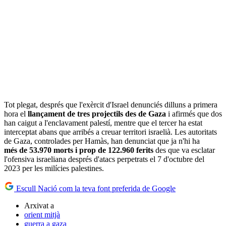
Tot plegat, després que l'exèrcit d'Israel denunciés dilluns a primera
hora el
llançament de tres projectils des de Gaza
i afirmés que dos
han caigut a l'enclavament palestí, mentre que el tercer ha estat
interceptat abans que arribés a creuar territori israelià. Les autoritats
de Gaza, controlades per Hamàs, han denunciat que ja n'hi ha
més de 53.970 morts i prop de 122.960 ferits
des que va esclatar
l'ofensiva israeliana després d'atacs perpetrats el 7 d'octubre del
2023 per les milícies palestines.
Escull Nació com la teva font preferida de Google
Arxivat a
orient mitjà
guerra a gaza