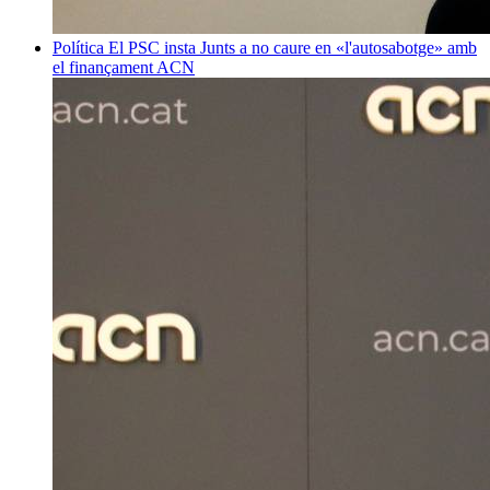
Política
El PSC insta Junts a no caure en «l'autosabotge» amb
el finançament
ACN