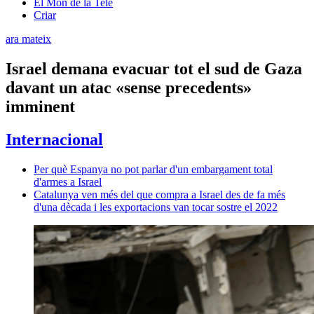
El Món de la Tele
Criar
ara mateix
Israel demana evacuar tot el sud de Gaza
davant un atac «sense precedents»
imminent
Internacional
Per què Espanya no pot parlar d'un embargament total
d'armes a Israel
Catalunya ven més del que compra a Israel des de fa més
d'una dècada i les exportacions van tocar sostre el 2022