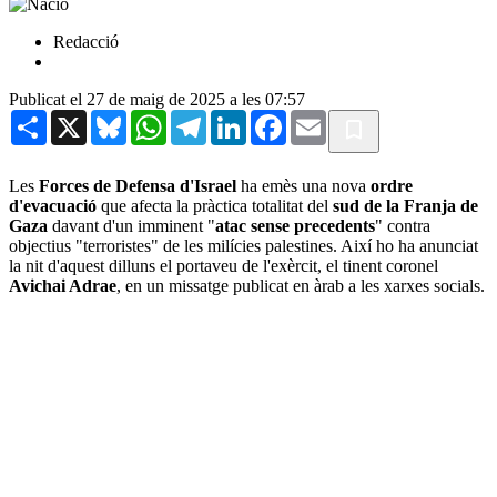
Redacció
Publicat el 27 de maig de 2025 a les 07:57
Share
X
Bluesky
WhatsApp
Telegram
LinkedIn
Facebook
Email
Les
Forces de Defensa d'Israel
ha emès una nova
ordre
d'evacuació
que afecta la pràctica totalitat del
sud de la Franja de
Gaza
davant d'un imminent "
atac sense precedents
" contra
objectius "terroristes" de les milícies palestines. Així ho ha anunciat
la nit d'aquest dilluns el portaveu de l'exèrcit, el tinent coronel
Avichai Adrae
, en un missatge publicat en àrab a les xarxes socials.