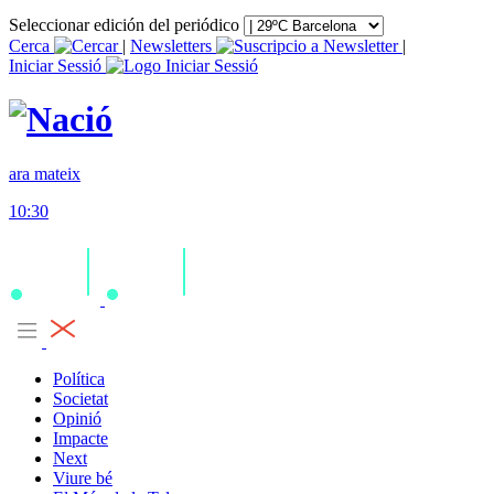
Seleccionar edición del periódico
Cerca
|
Newsletters
|
Iniciar Sessió
ara mateix
10:30
Política
Societat
Opinió
Impacte
Next
Viure bé