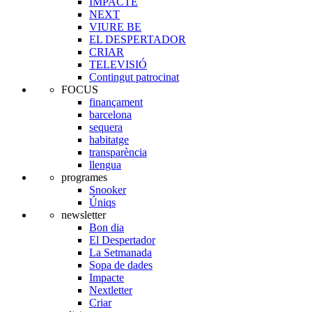
IMPACTE
NEXT
VIURE BE
EL DESPERTADOR
CRIAR
TELEVISIÓ
Contingut patrocinat
FOCUS
finançament
barcelona
sequera
habitatge
transparència
llengua
programes
Snooker
Úniqs
newsletter
Bon dia
El Despertador
La Setmanada
Sopa de dades
Impacte
Nextletter
Criar