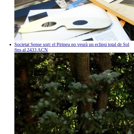
Societat
Sense sort: el Pirineu no veurà un eclipsi total de Sol
fins al 2433
ACN