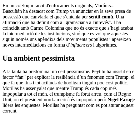
En un col·loqui farcit d'enfocaments originals, Martínez-
Bascuñán ha destacat com Trump va anunciar en la seva presa de
possessió que canviaria el que s’entenia per
sentit comú
. Una
afirmació que ha definit com a "gramsciana a l'inrevés". I ha
coincidit amb Carme Colomina que no és exacte que s’hagi acabat
la intermediació de les institucions, sinó que es vol que aquestes
siguin només uns apèndixs dels moviments populistes i apareixen
noves intermediacions en forma d’
influencers
i algoritmes.
Un ambient pessimista
A la taula ha predominat un cert pessimisme. Peytibi ha insistit en el
factor “fan” per explicar la resiliència d’un fenomen com Trump, el
que fa que fins i tot actituds de hooligan tinguin poc cost polític.
Morillas ha assenyalat que mentre Trump és cada cop més
impopular a tot el món, el trumpisme fa forat arreu, com al Regne
Unit, on el president nord-americà és impopular però
Nigel Farage
lidera les enquestes. Morillas ha preguntat com es pot aturar aquest
corrent.