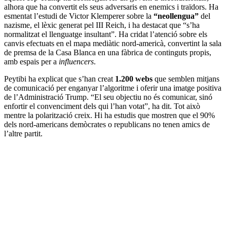
alhora que ha convertit els seus adversaris en enemics i traïdors. Ha
esmentat l’estudi de Victor Klemperer sobre la
“neollengua”
del
nazisme, el lèxic generat pel III Reich, i ha destacat que “s’ha
normalitzat el llenguatge insultant”. Ha cridat l’atenció sobre els
canvis efectuats en el mapa mediàtic nord-americà, convertint la sala
de premsa de la Casa Blanca en una fàbrica de continguts propis,
amb espais per a
influencers
.
Peytibi ha explicat que s’han creat
1.200 webs
que semblen mitjans
de comunicació per enganyar l’algoritme i oferir una imatge positiva
de l’Administració Trump. “El seu objectiu no és comunicar, sinó
enfortir el convenciment dels qui l’han votat”, ha dit. Tot això
mentre la polarització creix. Hi ha estudis que mostren que el 90%
dels nord-americans demòcrates o republicans no tenen amics de
l’altre partit.