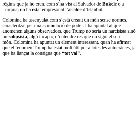
règims que ja ho eren, com s’ha vist al Salvador de
Bukele
o a
Turquia, on ha estat empresonat l’alcalde d’Istanbul.
Colomina ha assenyalat com s’està creant un món sense normes,
caracteritzat per una acumulació de poder. I ha apuntat al que
anomenen alguns observadors, que Trump no seria un narcisista sinó
un
solipsista
, algú incapaç d’entendre res que no sigui el seu
món. Colomina ha apuntat un element interessant, quan ha afirmat
que el fenomen Trump ha estat molt útil per a totes les autocràcies, ja
que ha llançat la consigna que
“tot val”
.