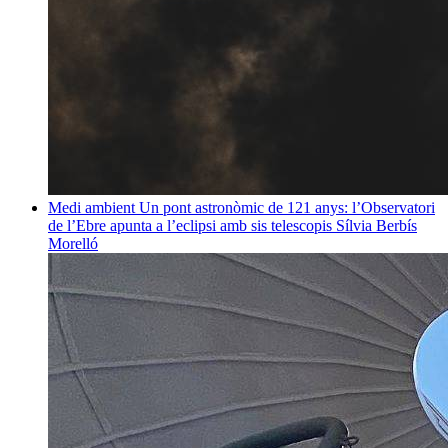
Medi ambient
Un pont astronòmic de 121 anys: l’Observatori
de l’Ebre apunta a l’eclipsi amb sis telescopis
Sílvia Berbís
Morelló