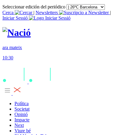
Seleccionar edición del periódico
Cerca
|
Newsletters
|
Iniciar Sessió
ara mateix
10:30
Política
Societat
Opinió
Impacte
Next
Viure bé