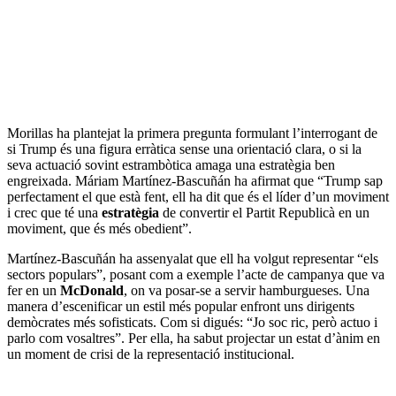
Morillas ha plantejat la primera pregunta formulant l’interrogant de
si Trump és una figura erràtica sense una orientació clara, o si la
seva actuació sovint estrambòtica amaga una estratègia ben
engreixada. Máriam Martínez-Bascuñán ha afirmat que “Trump sap
perfectament el que està fent, ell ha dit que és el líder d’un moviment
i crec que té una
estratègia
de convertir el Partit Republicà en un
moviment, que és més obedient”.
Martínez-Bascuñán ha assenyalat que ell ha volgut representar “els
sectors populars”, posant com a exemple l’acte de campanya que va
fer en un
McDonald
, on va posar-se a servir hamburgueses. Una
manera d’escenificar un estil més popular enfront uns dirigents
demòcrates més sofisticats. Com si digués: “Jo soc ric, però actuo i
parlo com vosaltres”. Per ella, ha sabut projectar un estat d’ànim en
un moment de crisi de la representació institucional.