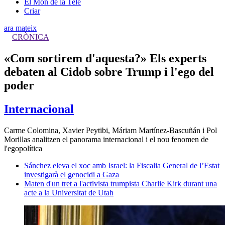
El Món de la Tele
Criar
ara mateix
CRÒNICA
«Com sortirem d'aquesta?» Els experts
debaten al Cidob sobre Trump i l'ego del
poder
Internacional
Carme Colomina, Xavier Peytibi, Máriam Martínez-Bascuñán i Pol
Morillas analitzen el panorama internacional i el nou fenomen de
l'egopolítica
Sánchez eleva el xoc amb Israel: la Fiscalia General de l’Estat
investigarà el genocidi a Gaza
Maten d'un tret a l'activista trumpista Charlie Kirk durant una
acte a la Universitat de Utah