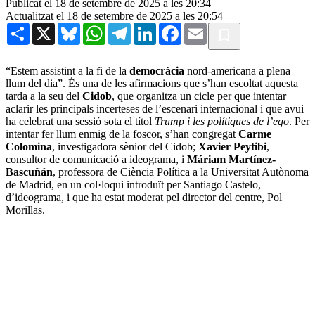
Publicat el 18 de setembre de 2025 a les 20:34
Actualitzat el 18 de setembre de 2025 a les 20:54
Share
X
Bluesky
WhatsApp
Telegram
LinkedIn
Facebook
Email
“Estem assistint a la fi de la
democràcia
nord-americana a plena
llum del dia”. És una de les afirmacions que s’han escoltat aquesta
tarda a la seu del
Cidob
, que organitza un cicle per que intentar
aclarir les principals incerteses de l’escenari internacional i que avui
ha celebrat una sessió sota el títol
Trump i les polítiques de l’ego
. Per
intentar fer llum enmig de la foscor, s’han congregat
Carme
Colomina
, investigadora sènior del Cidob;
Xavier Peytibi
,
consultor de comunicació a ideograma, i
Máriam Martínez-
Bascuñán
, professora de Ciència Política a la Universitat Autònoma
de Madrid, en un col·loqui introduït per Santiago Castelo,
d’ideograma, i que ha estat moderat pel director del centre, Pol
Morillas.