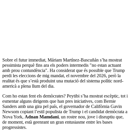
Sobre el futur immediat, Máriam Martínez-Bascuñán s’ha mostrat
pessimista perquè fins ara els poders intermedis "no estan actuant
amb prou contundència". Ha considerat que és possible que Trump
perdi les eleccions de mig mandat, el novembre del 2026, però la
realitat és que s’està produint una mutació del sistema polític nord-
americà a plena llum del dia.
Com ho estan fent els demòcrates? Peytibi s’ha mostrat escèptic, tot i
esmentar alguns dirigents que han pres iniciatives, com Bernie
Sanders amb una gira pel país, el governador de Califòrnia Gavin
Newsom copiant l’estil populista de Trump i el candidat demòcrata a
Nova York,
Adnan Mamdani
, un rostre nou, jove i disruptiu que,
de moment, està geenrant un gran entusiasme entre les bases
progressistes.