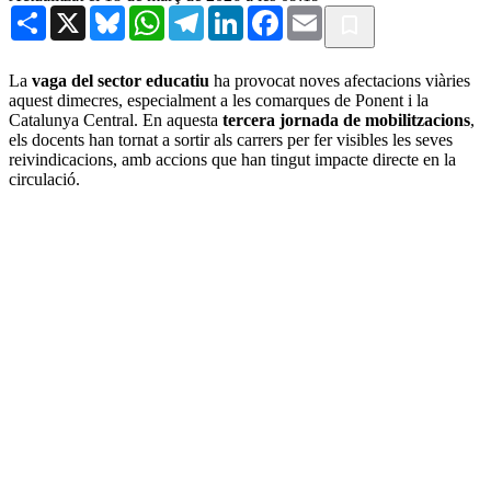
Share
X
Bluesky
WhatsApp
Telegram
LinkedIn
Facebook
Email
La
vaga del sector educatiu
ha provocat noves afectacions viàries
aquest dimecres, especialment a les comarques de Ponent i la
Catalunya Central. En aquesta
tercera jornada de mobilitzacions
,
els docents han tornat a sortir als carrers per fer visibles les seves
reivindicacions, amb accions que han tingut impacte directe en la
circulació.