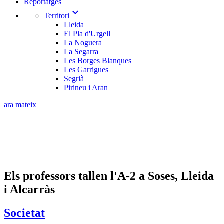
Reportatges
expand_more
Territori
Lleida
El Pla d'Urgell
La Noguera
La Segarra
Les Borges Blanques
Les Garrigues
Segrià
Pirineu i Aran
ara mateix
Els professors tallen l'A-2 a Soses, Lleida
i Alcarràs
Societat