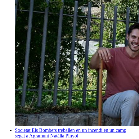
Societat
Els Bombers treballen en un incendi en un camp
segat a Agramunt
Natàlia Pinyol