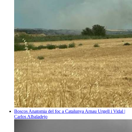
Boscos
Anatomia del foc a Catalunya
Arnau Urgell i Vidal |
Carlos Albaladejo