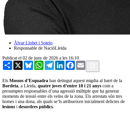
Àlvar Llobet i Sotelo
Responsable de NacióLleida
Publicat el 02 de juny de 2026 a les 16:10
Share
X
Bluesky
WhatsApp
Telegram
LinkedIn
Facebook
Email
Els
Mossos d’Esquadra
han detingut aquest migdia al barri de la
Bordeta
, a Lleida,
quatre joves d’entre 18 i 21 anys
com a
presumptes responsables d’una agressió múltiple que ha generat
moments de tensió entre els veïns de la zona. Els arrestats són tres
homes i una dona, als quals se’ls atribueixen inicialment delictes de
lesions
i
desordres públics
.