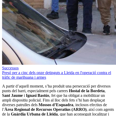
Successos
Presó per a cinc dels onze detinguts a Lleida en l'operació contra el
tràfic de marihuana i armes
A partir d’aquell moment, s’ha produït una persecució per diversos
punts del barri, especialment pels carrers
Hostal de la Bordeta
,
Sant Jaume
i
Ignasi Bastús
, fet que ha obligat a mobilitzar un
ampli dispositiu policial. Fins al lloc dels fets s’hi han desplaçat
diverses patrulles dels
Mossos d’Esquadra
, inclosos efectius de
l’
Àrea
Regional de Recursos Operatius (ARRO)
, així com agents
de la
Guàrdia Urbana de Lleida
, que han aconseguit localitzar i