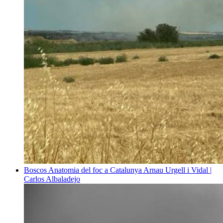
Boscos
Anatomia del foc a Catalunya
Arnau Urgell i Vidal |
Carlos Albaladejo