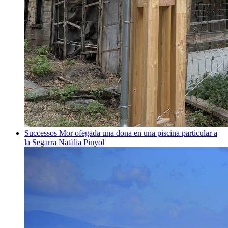
Successos
Mor ofegada una dona en una piscina particular a
la Segarra
Natàlia Pinyol