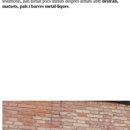
testimonis, han tornat pocs minuts després armats amb
destrals,
matxets, pals i barres metàl·liques
.