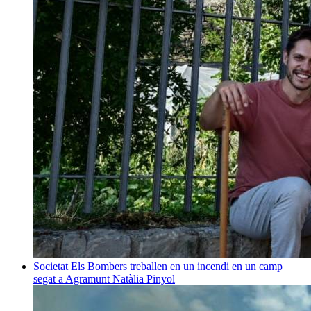
Societat
Els Bombers treballen en un incendi en un camp
segat a Agramunt
Natàlia Pinyol