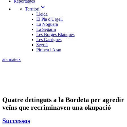
Reportatges
expand_more
Territori
Lleida
El Pla d'Urgell
La Noguera
La Segarra
Les Borges Blanques
Les Garrigues
Segrià
Pirineu i Aran
ara mateix
Quatre detinguts a la Bordeta per agredir
veïns que recriminaven una okupació
Successos