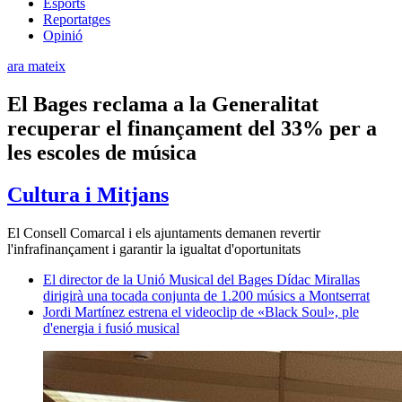
Esports
Reportatges
Opinió
ara mateix
El Bages reclama a la Generalitat
recuperar el finançament del 33% per a
les escoles de música
Cultura i Mitjans
El Consell Comarcal i els ajuntaments demanen revertir
l'infrafinançament i garantir la igualtat d'oportunitats
El director de la Unió Musical del Bages Dídac Mirallas
dirigirà una tocada conjunta de 1.200 músics a Montserrat
Jordi Martínez estrena el videoclip de «Black Soul», ple
d'energia i fusió musical