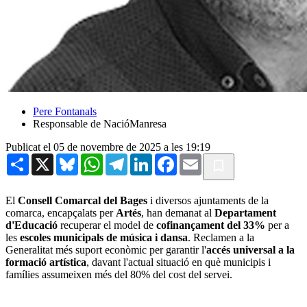
Pere Fontanals
Responsable de NacióManresa
Publicat el 05 de novembre de 2025 a les 19:19
Share
X
Bluesky
WhatsApp
Telegram
LinkedIn
Facebook
Email
El
Consell Comarcal del Bages
i diversos ajuntaments de la
comarca, encapçalats per
Artés
, han demanat al
Departament
d'Educació
recuperar el model de
cofinançament del 33%
per a
les
escoles municipals de música i dansa
. Reclamen a la
Generalitat més suport econòmic per garantir l'
accés universal a la
formació artística
, davant l'actual situació en què municipis i
famílies assumeixen més del 80% del cost del servei.