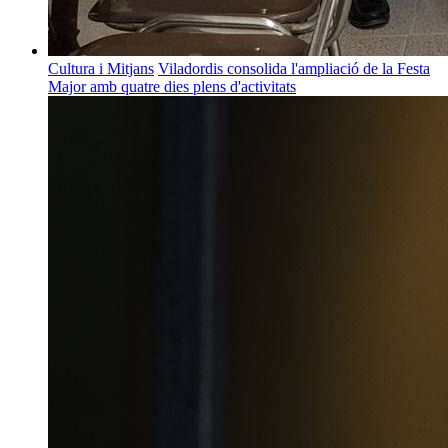
Cultura i Mitjans
Viladordis consolida l'ampliació de la Festa
Major amb quatre dies plens d'activitats