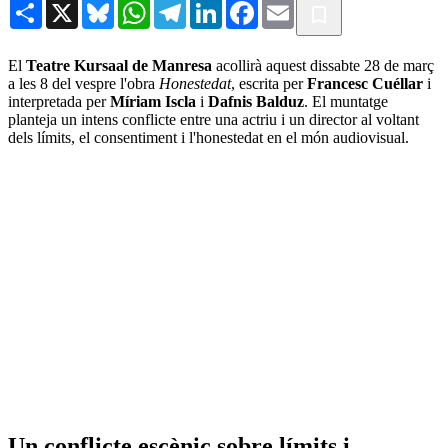
Share
X
Bluesky
WhatsApp
Telegram
LinkedIn
Facebook
Email
El
Teatre Kursaal de Manresa
acollirà aquest dissabte 28 de març
a les 8 del vespre l'obra
Honestedat
, escrita per
Francesc Cuéllar
i
interpretada per
Míriam Iscla
i
Dafnis Balduz
. El muntatge
planteja un intens conflicte entre una actriu i un director al voltant
dels límits, el consentiment i l'honestedat en el món audiovisual.
Un conflicte escènic sobre límits i