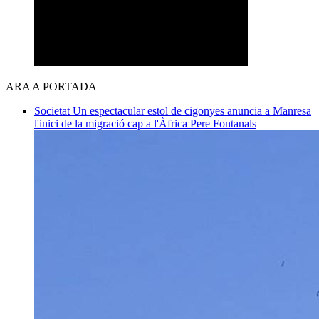
ARA A PORTADA
Societat
Un espectacular estol de cigonyes anuncia a Manresa
l'inici de la migració cap a l'Àfrica
Pere Fontanals