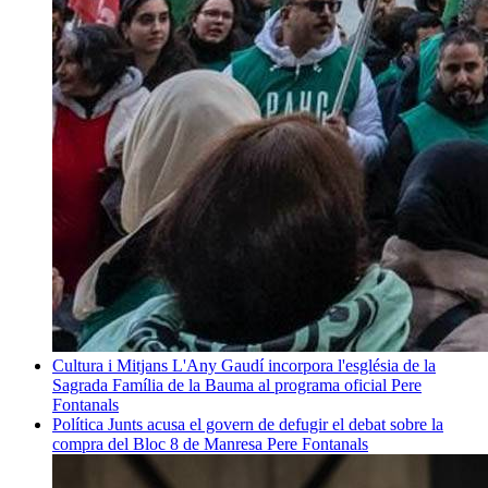
Cultura i Mitjans
L'Any Gaudí incorpora l'església de la
Sagrada Família de la Bauma al programa oficial
Pere
Fontanals
Política
Junts acusa el govern de defugir el debat sobre la
compra del Bloc 8 de Manresa
Pere Fontanals