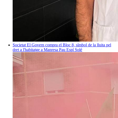
Societat
El Govern compra el Bloc 8, símbol de la lluita pel
dret a l'habitatge a Manresa
Pau Espí Solé