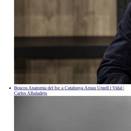
Boscos
Anatomia del foc a Catalunya
Arnau Urgell i Vidal |
Carlos Albaladejo