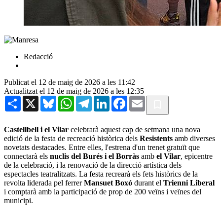
Redacció
Publicat el 12 de maig de 2026 a les 11:42
Actualitzat el 12 de maig de 2026 a les 12:35
Share
X
Bluesky
WhatsApp
Telegram
LinkedIn
Facebook
Email
Castellbell i el Vilar
celebrarà aquest cap de setmana una nova
edició de la festa de recreació històrica dels
Resistents
amb diverses
novetats destacades. Entre elles, l'estrena d'un trenet gratuït que
connectarà els
nuclis del Burés i el Borràs
amb
el Vilar
, epicentre
de la celebració, i la renovació de la direcció artística dels
espectacles teatralitzats. La festa recrearà els fets històrics de la
revolta liderada pel ferrer
Mansuet Boxó
durant el
Trienni Liberal
i comptarà amb la participació de prop de 200 veïns i veïnes del
municipi.