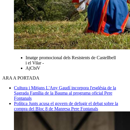
Imatge promocional dels Resistents de Castellbell
i el Vilar -
AjCbiV
ARA A PORTADA
Cultura i Mitjans
L'Any Gaudí incorpora l'església de la
Sagrada Família de la Bauma al programa oficial
Pere
Fontanals
Política
Junts acusa el govern de defugir el debat sobre la
compra del Bloc 8 de Manresa
Pere Fontanals