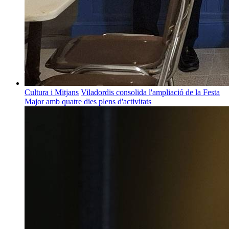
Cultura i Mitjans
Viladordis consolida l'ampliació de la Festa
Major amb quatre dies plens d'activitats