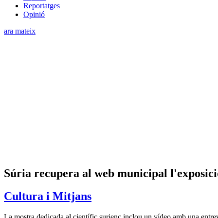
Reportatges
Opinió
ara mateix
Súria recupera al web municipal l'exposic
Cultura i Mitjans
La mostra dedicada al científic surienc inclou un vídeo amb una entre