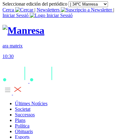
Seleccionar edición del periódico
Cerca
|
Newsletters
|
Iniciar Sessió
ara mateix
10:30
Últimes Notícies
Societat
Successos
Plans
Política
Obituaris
Esports