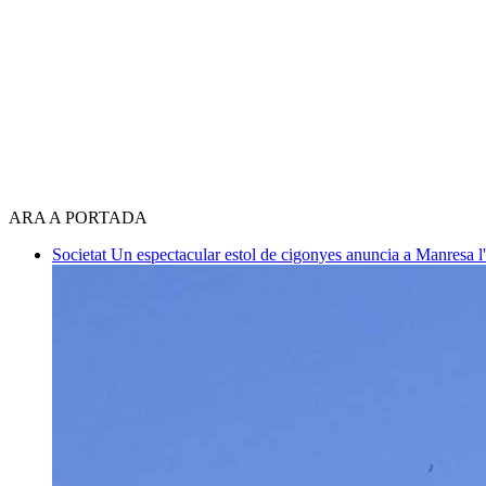
ARA A PORTADA
Societat
Un espectacular estol de cigonyes anuncia a Manresa l'i