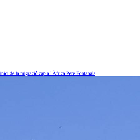
nici de la migració cap a l'Àfrica
Pere Fontanals