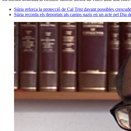
Súria reforça la protecció de Cal Trist davant possibles crescude
Súria recorda els deportats als camps nazis en un acte pel Dia d