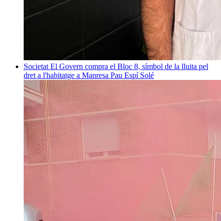
Societat
El Govern compra el Bloc 8, símbol de la lluita pel
dret a l'habitatge a Manresa
Pau Espí Solé