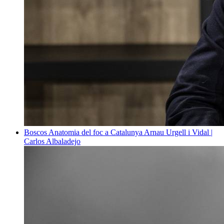
Boscos
Anatomia del foc a Catalunya
Arnau Urgell i Vidal |
Carlos Albaladejo