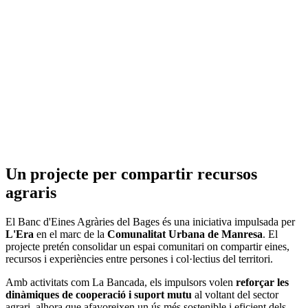
Un projecte per compartir recursos
agraris
El Banc d'Eines Agràries del Bages és una iniciativa impulsada per
L'Era
en el marc de la
Comunalitat Urbana de Manresa
. El
projecte pretén consolidar un espai comunitari on compartir eines,
recursos i experiències entre persones i col·lectius del territori.
Amb activitats com La Bancada, els impulsors volen
reforçar les
dinàmiques de cooperació i suport mutu
al voltant del sector
agrari, alhora que afavoreixen un ús més sostenible i eficient dels