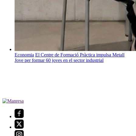
Economia
El Centre de Formació Pràctica impulsa Metall
Jove per formar 60 joves en el sector industrial