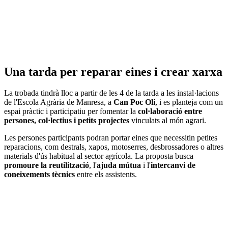
Una tarda per reparar eines i crear xarxa
La trobada tindrà lloc a partir de les 4 de la tarda a les instal·lacions
de l'Escola Agrària de Manresa, a
Can Poc Oli
, i es planteja com un
espai pràctic i participatiu per fomentar la
col·laboració entre
persones, col·lectius i petits projectes
vinculats al món agrari.
Les persones participants podran portar eines que necessitin petites
reparacions, com destrals, xapos, motoserres, desbrossadores o altres
materials d'ús habitual al sector agrícola. La proposta busca
promoure la reutilització
, l'
ajuda mútua
i l'
intercanvi de
coneixements tècnics
entre els assistents.