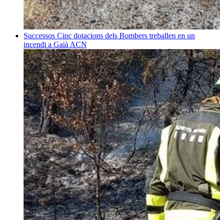
Successos
Cinc dotacions dels Bombers treballen en un
incendi a Gaià
ACN