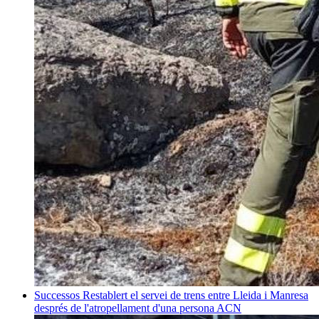
Successos
Restablert el servei de trens entre Lleida i Manresa
després de l'atropellament d'una persona
ACN