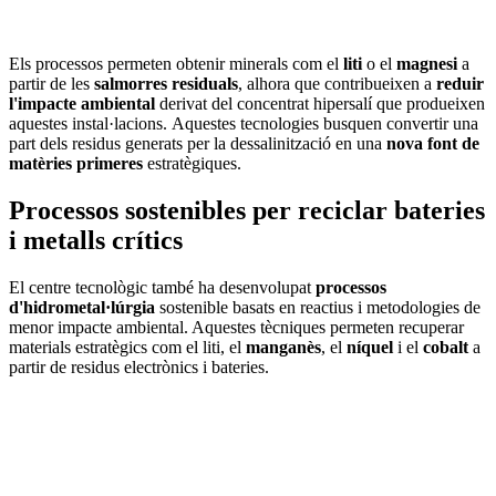
Els processos permeten obtenir minerals com el
liti
o el
magnesi
a
partir de les
salmorres residuals
, alhora que contribueixen a
reduir
l'impacte ambiental
derivat del concentrat hipersalí que produeixen
aquestes instal·lacions. Aquestes tecnologies busquen convertir una
part dels residus generats per la dessalinització en una
nova font de
matèries primeres
estratègiques.
Processos sostenibles per reciclar bateries
i metalls crítics
El centre tecnològic també ha desenvolupat
processos
d'hidrometal·lúrgia
sostenible basats en reactius i metodologies de
menor impacte ambiental. Aquestes tècniques permeten recuperar
materials estratègics com el liti, el
manganès
, el
níquel
i el
cobalt
a
partir de residus electrònics i bateries.