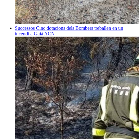
Successos
Cinc dotacions dels Bombers treballen en un
incendi a Gaià
ACN