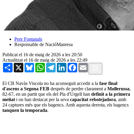
Pere Fontanals
Responsable de NacióManresa
Publicat el 16 de maig de 2026 a les 20:50
Actualitzat el 16 de maig de 2026 a les 22:49
Share
X
Bluesky
WhatsApp
Telegram
LinkedIn
Facebook
Email
El CB Navàs Viscola no ha aconseguit accedir a la
fase final
d'ascens a Segona FEB
després de perdre clarament a
Mollerussa
,
82-67, en un partit que els del Pla d'Urgell han
definit a la primera
meitat
i on han destacat per la seva
capacitat rebotejadora
, amb
24 captures més que els bagencs. Amb aquesta derrota, els bagencs
tanquen la temporada
.