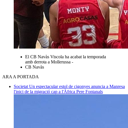
El CB Navàs Viscola ha acabat la temporada
amb derrota a Mollerussa -
CB Navàs
ARA A PORTADA
Societat
Un espectacular estol de cigonyes anuncia a Manresa
l'inici de la migració cap a l'Àfrica
Pere Fontanals