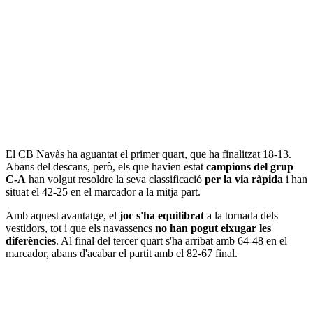
El CB Navàs ha aguantat el primer quart, que ha finalitzat 18-13.
Abans del descans, però, els que havien estat
campions del grup
C-A
han volgut resoldre la seva classificació
per la via ràpida
i han
situat el 42-25 en el marcador a la mitja part.
Amb aquest avantatge, el
joc s'ha equilibrat
a la tornada dels
vestidors, tot i que els navassencs
no han pogut eixugar les
diferències
. Al final del tercer quart s'ha arribat amb 64-48 en el
marcador, abans d'acabar el partit amb el 82-67 final.