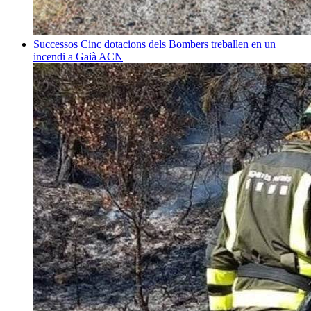
Successos
Cinc dotacions dels Bombers treballen en un
incendi a Gaià
ACN