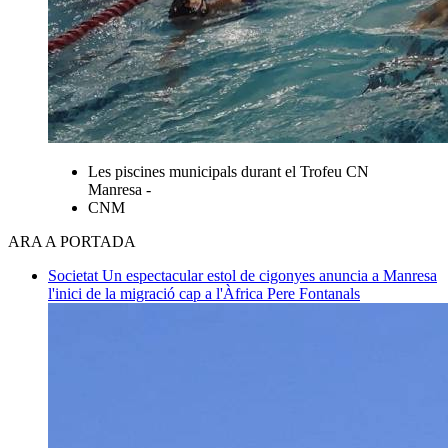
Les piscines municipals durant el Trofeu CN
Manresa -
CNM
ARA A PORTADA
Societat
Un espectacular estol de cigonyes anuncia a Manresa
l'inici de la migració cap a l'Àfrica
Pere Fontanals