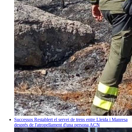
Successos
Restablert el servei de trens entre Lleida i Manresa
després de l'atropellament d'una persona
ACN