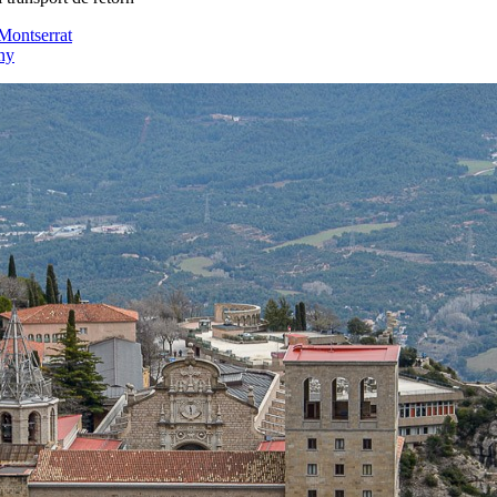
 Montserrat
uny