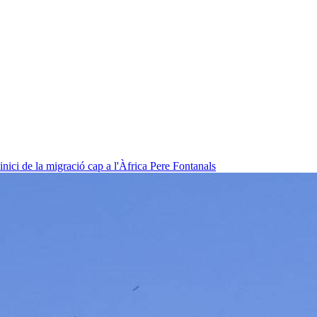
nici de la migració cap a l'Àfrica
Pere Fontanals