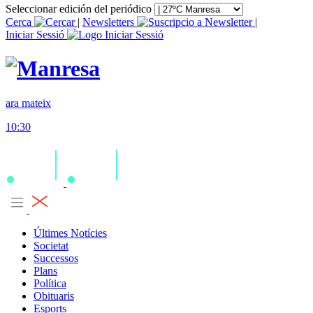
Seleccionar edición del periódico
Cerca
|
Newsletters
|
Iniciar Sessió
ara mateix
10:30
Últimes Notícies
Societat
Successos
Plans
Política
Obituaris
Esports