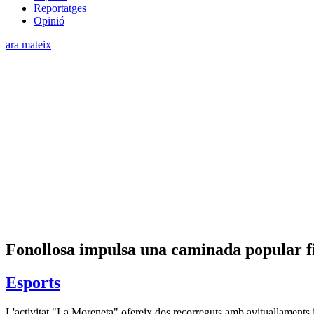
Reportatges
Opinió
ara mateix
Fonollosa impulsa una caminada popular fi
Esports
L'activitat "La Moreneta" ofereix dos recorreguts amb avituallaments i