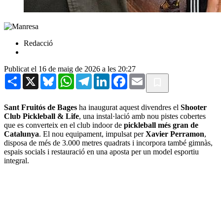
Redacció
Publicat el 16 de maig de 2026 a les 20:27
Share
X
Bluesky
WhatsApp
Telegram
LinkedIn
Facebook
Email
Sant Fruitós de Bages
ha inaugurat aquest divendres el
Shooter
Club Pickleball & Life
, una instal·lació amb nou pistes cobertes
que es converteix en el club indoor de
pickleball més gran de
Catalunya
. El nou equipament, impulsat per
Xavier Perramon
,
disposa de més de 3.000 metres quadrats i incorpora també gimnàs,
espais socials i restauració en una aposta per un model esportiu
integral.