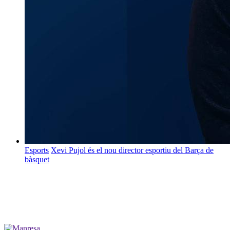
Esports
Xevi Pujol és el nou director esportiu del Barça de
bàsquet