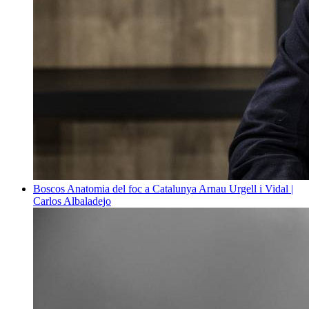
Boscos
Anatomia del foc a Catalunya
Arnau Urgell i Vidal |
Carlos Albaladejo