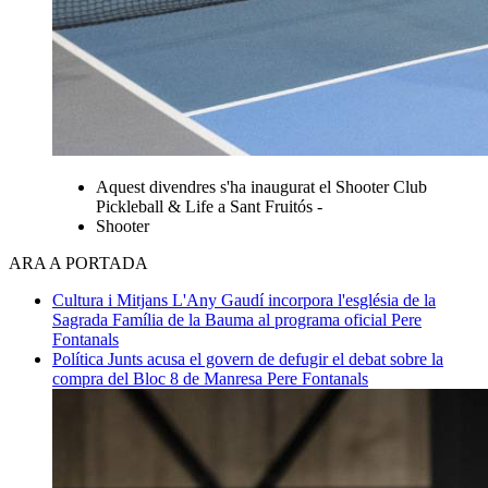
Aquest divendres s'ha inaugurat el Shooter Club
Pickleball & Life a Sant Fruitós -
Shooter
ARA A PORTADA
Cultura i Mitjans
L'Any Gaudí incorpora l'església de la
Sagrada Família de la Bauma al programa oficial
Pere
Fontanals
Política
Junts acusa el govern de defugir el debat sobre la
compra del Bloc 8 de Manresa
Pere Fontanals