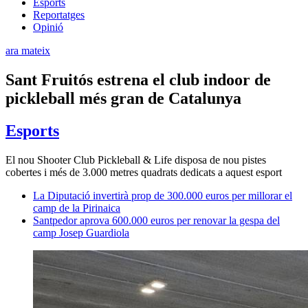
Esports
Reportatges
Opinió
ara mateix
Sant Fruitós estrena el club indoor de
pickleball més gran de Catalunya
Esports
El nou Shooter Club Pickleball & Life disposa de nou pistes
cobertes i més de 3.000 metres quadrats dedicats a aquest esport
La Diputació invertirà prop de 300.000 euros per millorar el
camp de la Pirinaica
Santpedor aprova 600.000 euros per renovar la gespa del
camp Josep Guardiola