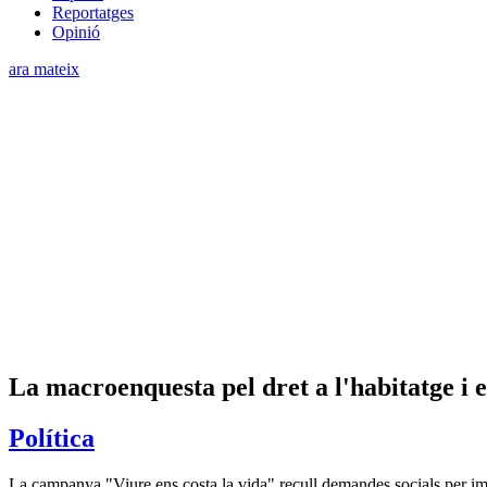
Reportatges
Opinió
ara mateix
La macroenquesta pel dret a l'habitatge i 
Política
La campanya "Viure ens costa la vida" recull demandes socials per im