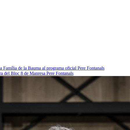
da Família de la Bauma al programa oficial
Pere Fontanals
pra del Bloc 8 de Manresa
Pere Fontanals