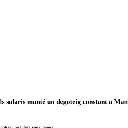
els salaris manté un degoteig constant a Ma
pulsar una futura vaga general