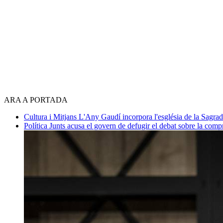
ARA A PORTADA
Cultura i Mitjans
L'Any Gaudí incorpora l'església de la Sagra
Política
Junts acusa el govern de defugir el debat sobre la com