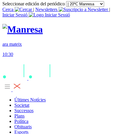
Seleccionar edición del periódico
Cerca
|
Newsletters
|
Iniciar Sessió
ara mateix
10:30
Últimes Notícies
Societat
Successos
Plans
Política
Obituaris
Esports