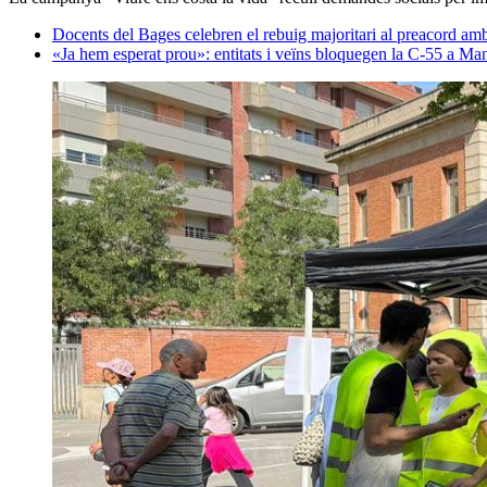
Docents del Bages celebren el rebuig majoritari al preacord a
«Ja hem esperat prou»: entitats i veïns bloquegen la C-55 a Man