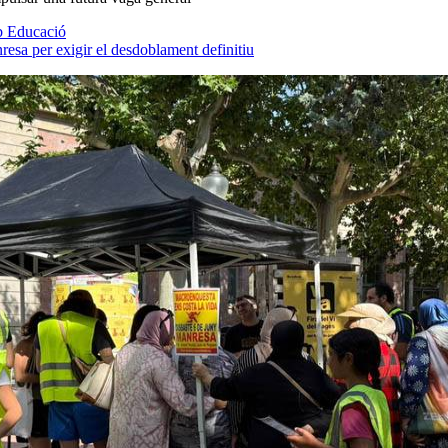
mb Educació
resa per exigir el desdoblament definitiu