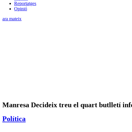
Reportatges
Opinió
ara mateix
Manresa Decideix treu el quart butlletí in
Política