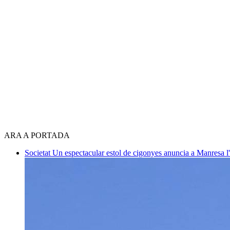
ARA A PORTADA
Societat
Un espectacular estol de cigonyes anuncia a Manresa l'i