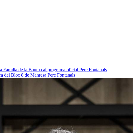
da Família de la Bauma al programa oficial
Pere Fontanals
pra del Bloc 8 de Manresa
Pere Fontanals