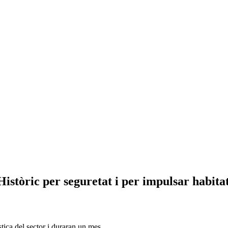
Històric per seguretat i per impulsar habita
tica del sector i duraran un mes