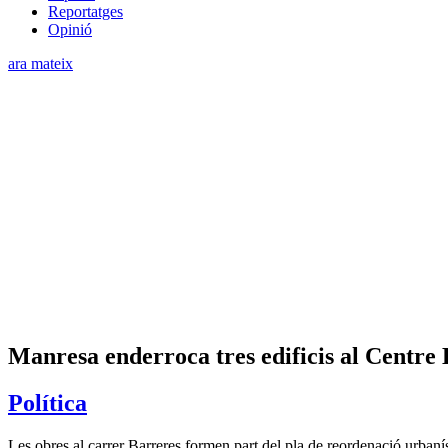
Reportatges
Opinió
ara mateix
Manresa enderroca tres edificis al Centre 
Política
Les obres al carrer Barreres formen part del pla de reordenació urbanís