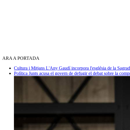
ARA A PORTADA
Cultura i Mitjans
L'Any Gaudí incorpora l'església de la Sagra
Política
Junts acusa el govern de defugir el debat sobre la com