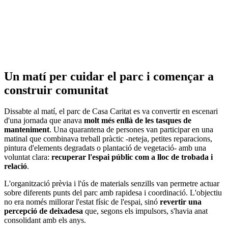
Un matí per cuidar el parc i començar a
construir comunitat
Dissabte al matí, el parc de Casa Caritat es va convertir en escenari
d'una jornada que anava
molt més enllà de les tasques de
manteniment
. Una quarantena de persones van participar en una
matinal que combinava treball pràctic -neteja, petites reparacions,
pintura d'elements degradats o plantació de vegetació- amb una
voluntat clara:
recuperar l'espai públic com a lloc de trobada i
relació
.
L'organització prèvia i l'ús de materials senzills van permetre actuar
sobre diferents punts del parc amb rapidesa i coordinació. L'objectiu
no era només millorar l'estat físic de l'espai, sinó
revertir una
percepció de deixadesa
que, segons els impulsors, s'havia anat
consolidant amb els anys.