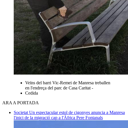
Veïns del barri Vic-Remei de Manresa treballen
en l'endreça del parc de Casa Caritat -
Cedida
ARA A PORTADA
Societat
Un espectacular estol de cigonyes anuncia a Manresa
l'inici de la migració cap a l'Àfrica
Pere Fontanals