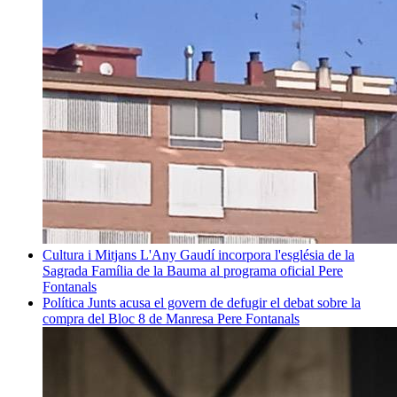
Cultura i Mitjans
L'Any Gaudí incorpora l'església de la
Sagrada Família de la Bauma al programa oficial
Pere
Fontanals
Política
Junts acusa el govern de defugir el debat sobre la
compra del Bloc 8 de Manresa
Pere Fontanals