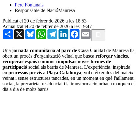
Pere Fontanals
Responsable de NacióManresa
Publicat el 20 de febrer de 2026 a les 18:53
Actualitzat el 20 de febrer de 2026 a les 19:47
Share
X
Bluesky
WhatsApp
Telegram
LinkedIn
Facebook
Email
Una
jornada comunitària al parc de Casa Caritat
de Manresa ha
obert un procés d'organització veïnal que busca
reforçar vincles,
recuperar espais comuns i impulsar noves formes de
participació
social als barris de Manresa. L'experiència, inspirada
en
processos previs a Plaça Catalunya
, vol créixer des del mateix
veïnat i sense estructures tancades, en un moment en què l'aïllament
social, la precarietat residencial i la transformació urbana marquen el
dia a dia de molts barris.