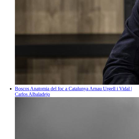
Boscos
Anatomia del foc a Catalunya
Arnau Urgell i Vidal |
Carlos Albaladejo