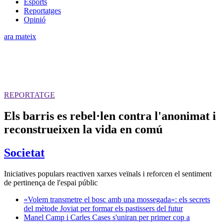
Esports
Reportatges
Opinió
ara mateix
REPORTATGE
Els barris es rebel·len contra l'anonimat i
reconstrueixen la vida en comú
Societat
Iniciatives populars reactiven xarxes veïnals i reforcen el sentiment
de pertinença de l'espai públic
«Volem transmetre el bosc amb una mossegada»: els secrets
del mètode Joviat per formar els pastissers del futur
Manel Camp i Carles Cases s'uniran per primer cop a