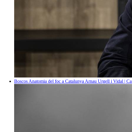
Boscos
Anatomia del foc a Catalunya
Arnau Urgell i Vidal | Ca