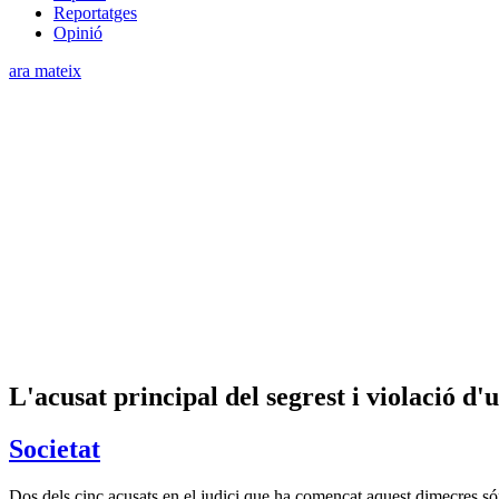
Reportatges
Opinió
ara mateix
L'acusat principal del segrest i violació d
Societat
Dos dels cinc acusats en el judici que ha començat aquest dimecres s